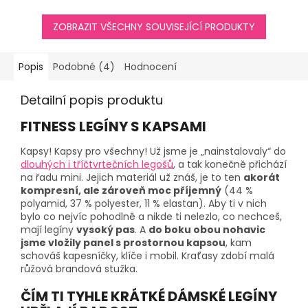
ZOBRAZIT VŠECHNY SOUVISEJÍCÍ PRODUKTY
Popis
Podobné (4)
Hodnocení
Detailní popis produktu
FITNESS LEGÍNY S KAPSAMI
Kapsy! Kapsy pro všechny! Už jsme je „nainstalovaly“ do
dlouhých i tříčtvrtečních legošů
, a tak konečně přichází
na řadu mini. Jejich materiál už znáš, je to ten
akorát
kompresní, ale zároveň moc příjemný
(44 %
polyamid, 37 % polyester, 11 % elastan). Aby ti v nich
bylo co nejvíc pohodlně a nikde ti nelezlo, co nechceš,
mají legíny
vysoký pas
. A
do boku obou nohavic
jsme vložily panel s prostornou kapsou
, kam
schováš kapesníčky, klíče i mobil. Kraťasy zdobí malá
růžová brandová stužka.
ČÍM TI TYHLE KRÁTKÉ DÁMSKÉ LEGÍNY