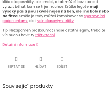
klíče a kapesníčky, ale i mobil, a tak můžeš bez starostí
vyrazit běhat, kam se ti jen zachce. Krátké legoše
mají
vysoký pas a jsou skvělé nejen na běh, ale i na kolo nebo
do fitka
. Směle je tedy můžeš kombinovat se
sportovními
podprsenkami
, ale i
volnočasovými tričky
.
Tip: Nezapomeň prozkoumat i naše ostatní legíny, třeba tě
víc budou bavit ty
tříčtvrteční
.
Detailní informace
ZEPTAT SE
HLÍDAT
SDÍLET
Související produkty