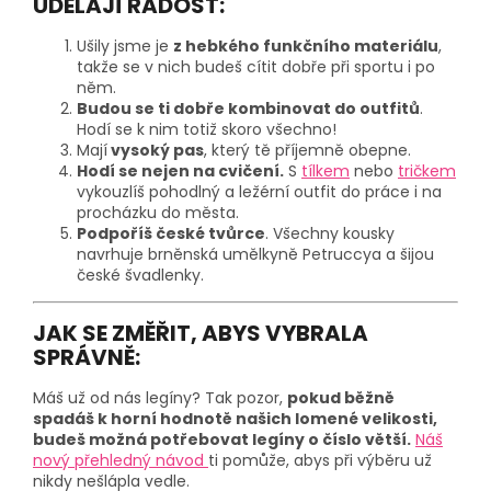
UDĚLAJÍ RADOST:
Ušily jsme je
z hebkého funkčního materiálu
,
takže se v nich budeš cítit dobře při sportu i po
něm.
Budou se ti dobře kombinovat do outfitů
.
Hodí se k nim totiž skoro všechno!
Mají
vysoký pas
, který tě příjemně obepne.
Hodí se nejen na cvičení.
S
tílkem
nebo
tričkem
vykouzlíš pohodlný a ležérní outfit do práce i na
procházku do města.
Podpoříš české tvůrce
. Všechny kousky
navrhuje brněnská umělkyně Petruccya a šijou
české švadlenky.
JAK SE ZMĚŘIT, ABYS VYBRALA
SPRÁVNĚ:
Máš už od nás legíny? Tak pozor,
pokud běžně
spadáš k horní hodnotě našich lomené velikosti,
budeš možná potřebovat legíny o číslo větší.
Náš
nový přehledný návod
ti pomůže, abys při výběru už
nikdy nešlápla vedle.