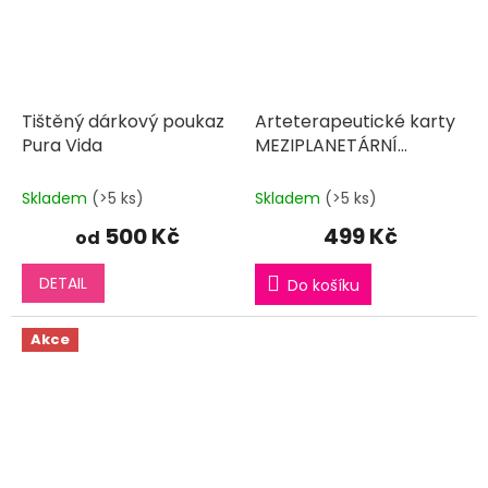
Tištěný dárkový poukaz
Arteterapeutické karty
Pura Vida
MEZIPLANETÁRNÍ
ZÁLEŽITOST
Skladem
(>5 ks)
Skladem
(>5 ks)
500 Kč
499 Kč
od
DETAIL
Do košíku
Akce