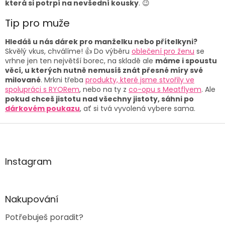
která si potrpí na nevšední kousky
. 😉
Tip pro muže
Hledáš u nás dárek pro manželku nebo přítelkyni?
Skvělý vkus, chválíme! 👍 Do výběru
oblečení pro ženu
se
vrhne jen ten největší borec, na skladě ale
máme i spoustu
věcí, u kterých nutně nemusíš znát přesné míry své
milované
. Mrkni třeba
produkty, které jsme stvořily ve
spolupráci s RYORem
, nebo na ty z
co-opu s Meatflyem
. Ale
pokud chceš jistotu nad všechny jistoty, sáhni po
dárkovém poukazu
, ať si tvá vyvolená vybere sama.
Z
á
p
a
Instagram
t
í
Nakupování
Potřebuješ poradit?