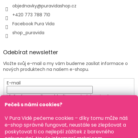
objednavky
@
puravidashop.cz
+420 773 788 710
Facebook Pura Vida
shop_puravida
Odebírat newsletter
Vložte svůj e-mail a my vám budeme zasílat informace o
nových produktech na našem e-shopu.
E-mail
Vložením e-mailu souhlasíte s
podmínkami ochrany
osobních údajů
Pečeš s námi cookies?
PŘIHLÁSIT SE
V Pura Vidě pečeme cookies – díky tomu může náš
e-shop správně fungovat, neustále se zlepšovat a
poskytovat ti co nejlepší zážitek z barevného