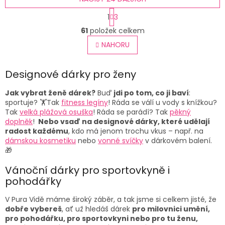
S
1
3
t
O
r
61
položek celkem
v
á
l
NAHORU
n
á
k
o
d
v
Designové dárky pro ženy
a
á
c
n
í
Jak vybrat ženě dárek?
Buď
jdi po tom, co ji baví
:
í
p
sportuje? 🏋️Tak
fitness legíny
! Ráda se válí u vody s knížkou?
r
Tak
velká plážová osuška
! Ráda se parádí? Tak
pěkný
v
doplněk
!
Nebo vsaď na designové dárky, které udělají
k
radost každému
, kdo má jenom trochu vkus – např. na
y
dámskou kosmetiku
nebo
vonné svíčky
v dárkovém balení.
v
🎁
ý
p
Vánoční dárky pro sportovkyně i
i
pohodářky
s
u
V Pura Vidě máme široký záběr, a tak jsme si celkem jisté, že
dobře vybereš
, ať už hledáš dárek
pro milovnici umění,
pro pohodářku, pro sportovkyni nebo pro tu ženu,