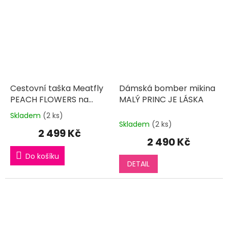
Cestovní taška Meatfly
Dámská bomber mikina
PEACH FLOWERS na
MALÝ PRINC JE LÁSKA
kolečkách
Skladem
(2 ks)
Průměrné
Skladem
(2 ks)
hodnocení
2 499 Kč
produktu
2 490 Kč
je
5,0
Do košíku
DETAIL
z
5
hvězdiček.