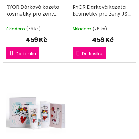
RYOR Dárková kazeta
RYOR Dárková kazeta
kosmetiky pro ženy
kosmetiky pro ženy JSI
BOŽSKÁ pro každý den
JEDINEČNÁ pro každý
den
Skladem
(>5 ks)
Skladem
(>5 ks)
459 Kč
459 Kč
Do košíku
Do košíku