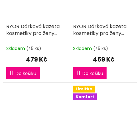
RYOR Dárková kazeta
RYOR Dárková kazeta
kosmetiky pro ženy
kosmetiky pro ženy
LAMA pro každý den
NEBUĎ KRÁVA pro každý
den
Skladem
(>5 ks)
Skladem
(>5 ks)
479 Kč
459 Kč
Do košíku
Do košíku
Limitka
Komfort