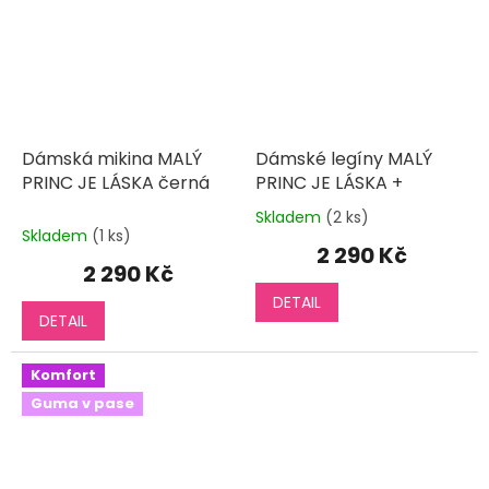
Dámská mikina MALÝ
Dámské legíny MALÝ
PRINC JE LÁSKA černá
PRINC JE LÁSKA +
Skladem
(2 ks)
Průměrné
Skladem
(1 ks)
hodnocení
2 290 Kč
produktu
2 290 Kč
je
DETAIL
5,0
DETAIL
z
5
hvězdiček.
Komfort
Guma v pase