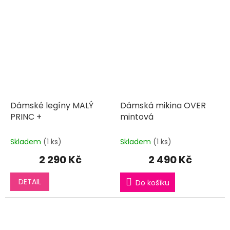
Dámské legíny MALÝ
Dámská mikina OVER
PRINC +
mintová
Skladem
(1 ks)
Skladem
(1 ks)
2 290 Kč
2 490 Kč
DETAIL
Do košíku