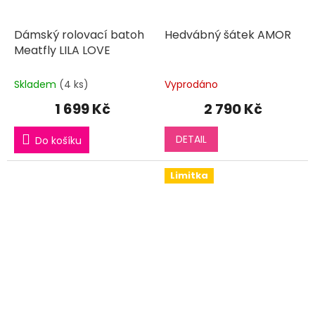
Dámský rolovací batoh
Hedvábný šátek AMOR
Meatfly LILA LOVE
Skladem
(4 ks)
Vyprodáno
1 699 Kč
2 790 Kč
DETAIL
Do košíku
Limitka