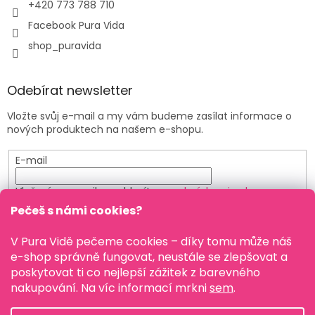
+420 773 788 710
Facebook Pura Vida
shop_puravida
Odebírat newsletter
Vložte svůj e-mail a my vám budeme zasílat informace o
nových produktech na našem e-shopu.
E-mail
Vložením e-mailu souhlasíte s
podmínkami ochrany
osobních údajů
Pečeš s námi cookies?
PŘIHLÁSIT SE
V Pura Vidě pečeme cookies – díky tomu může náš
e-shop správně fungovat, neustále se zlepšovat a
poskytovat ti co nejlepší zážitek z barevného
nakupování. Na víc informací mrkni
sem
.
Vytvořil Shoptet