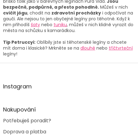
bříško tolik jako v barevných legínách Pura Vida.
Jsou
bezpečné, podpůrné, a přesto pohodlné.
Můžeš v nich
cvičit jógu
, chodit na
zdravotní procházky
i odpočívat na
gauči. Ale nejsou to jen obyčejné
legíny pro těhotné
.
Když k
nim přihodíš
šaty
nebo
tuniku
, můžeš v nich klidně vyrazit do
města na schůzku s kamarádkou.
Tip Petruccyi:
Oblíbily jste si těhotenské legíny a chcete
mít doma i klasické? Mrkněte se na
dlouhé
nebo
tříčtvrteční
legíny
!
Z
á
p
a
Instagram
t
í
Nakupování
Potřebuješ poradit?
Doprava a platba