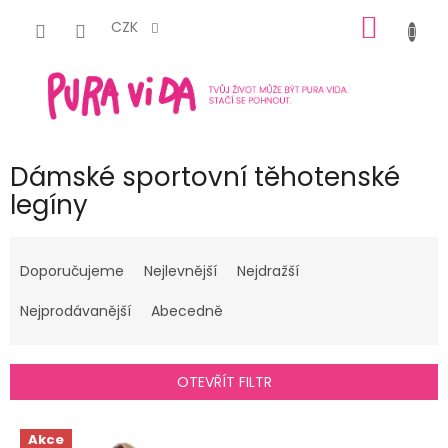
Přejít
NÁKUP
na
CZK
obsah
KOŠÍK
Dámské sportovní těhotenské
legíny
Ř
a
Doporučujeme
Nejlevnější
Nejdražší
z
e
Nejprodávanější
Abecedně
n
í
p
OTEVŘÍT FILTR
r
o
V
Akce
d