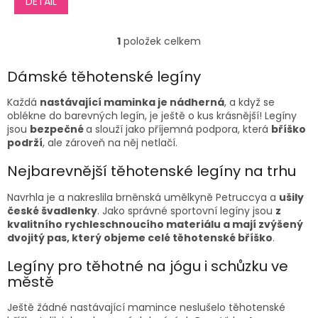
DETAIL
1
položek celkem
O
v
l
Dámské těhotenské legíny
á
d
Každá
nastávající maminka je nádherná
, a když se
a
oblékne do barevných legín, je ještě o kus krásnější!
Legíny
c
jsou
bezpečné
a slouží jako příjemná podpora, která
bříško
í
podrží
, ale zároveň na něj netlačí.
p
r
Nejbarevnější
těhotenské legíny
na trhu
v
k
Navrhla je a nakreslila brněnská umělkyně Petruccya a
ušily
y
české švadlenky
. Jako správné
sportovní legíny
jsou
z
v
kvalitního rychleschnoucího materiálu a mají
zvýšený
ý
dvojitý pas, který objeme celé těhotenské bříško
.
p
i
Legíny
pro těhotné
na jógu
i schůzku ve
s
městě
u
Ještě žádné nastávající mamince neslušelo těhotenské