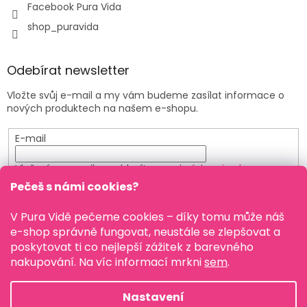
Facebook Pura Vida
shop_puravida
Odebírat newsletter
Vložte svůj e-mail a my vám budeme zasílat informace o
nových produktech na našem e-shopu.
E-mail
Vložením e-mailu souhlasíte s
podmínkami ochrany
osobních údajů
Pečeš s námi cookies?
PŘIHLÁSIT SE
V Pura Vidě pečeme cookies – díky tomu může náš
e-shop správně fungovat, neustále se zlepšovat a
poskytovat ti co nejlepší zážitek z barevného
nakupování. Na víc informací mrkni
sem
.
Vytvořil Shoptet
Nastavení