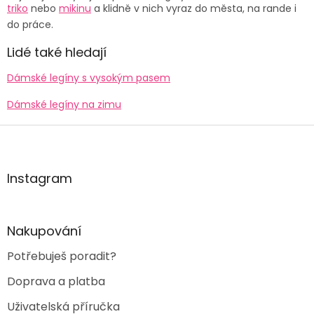
triko
nebo
mikinu
a klidně v nich vyraz do města, na rande i
do práce.
Lidé také hledají
Dámské legíny s vysokým pasem
Dámské legíny na zimu
Z
á
p
a
Instagram
t
í
Nakupování
Potřebuješ poradit?
Doprava a platba
Uživatelská příručka