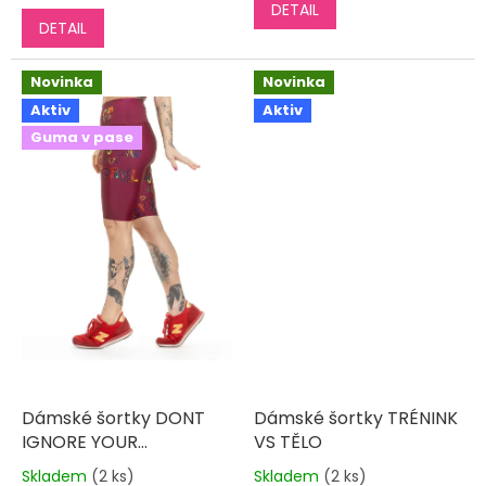
DETAIL
5,0
DETAIL
z
5
hvězdiček.
Novinka
Novinka
Aktiv
Aktiv
Guma v pase
Dámské šortky DONT
Dámské šortky TRÉNINK
IGNORE YOUR
VS TĚLO
POTENTIAL
Skladem
(2 ks)
Skladem
(2 ks)
Průměrné
Průměrné