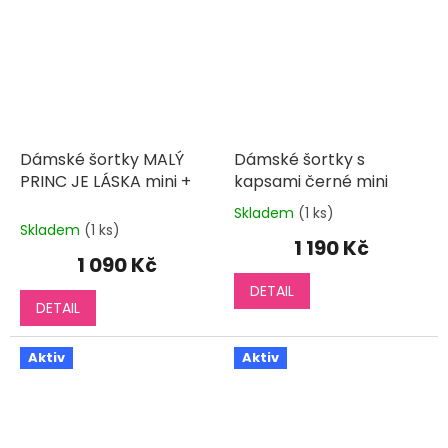
Dámské šortky MALÝ
Dámské šortky s
PRINC JE LÁSKA mini +
kapsami černé mini
Skladem
(1 ks)
Průměrné
Skladem
(1 ks)
hodnocení
1 190 Kč
produktu
1 090 Kč
je
DETAIL
5,0
DETAIL
z
5
hvězdiček.
Aktiv
Aktiv