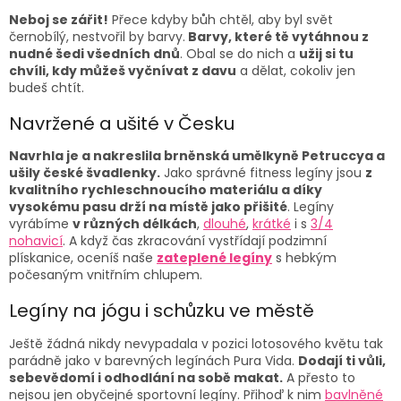
c
n
í
Neboj se zářit!
Přece kdyby bůh chtěl, aby byl svět
í
p
černobílý, nestvořil by barvy.
Barvy, které tě
vytáhnou z
r
nudné šedi všedních dnů
. Obal se do nich a
užij si tu
v
chvíli,
kdy můžeš vyčnívat z davu
a dělat, cokoliv jen
k
budeš chtít.
y
v
Navržené a ušité v Česku
ý
p
Navrhla je a nakreslila brněnská umělkyně Petruccya a
i
ušily české švadlenky.
Jako správné fitness legíny jsou
z
s
kvalitního rychleschnoucího materiálu a díky
u
vysokému pasu drží na místě jako přišité
. Legíny
vyrábíme
v různých délkách
,
dlouhé
,
krátké
i s
3/4
nohavicí
. A když čas zkracování vystřídají podzimní
plískanice, oceníš naše
zateplené legíny
s hebkým
počesaným vnitřním chlupem.
Legíny na jógu
i schůzku ve městě
Ještě žádná nikdy nevypadala v pozici lotosového květu tak
parádně jako v barevných legínách Pura Vida.
Dodají ti vůli,
sebevědomí i odhodlání na sobě makat.
A přesto to
nejsou jen obyčejné
sportovní legíny
.
Přihoď k nim
bavlněné