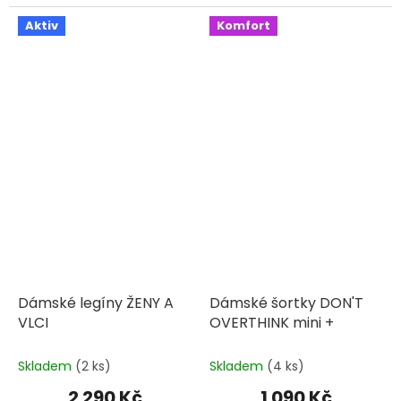
5
hvězdiček.
Aktiv
Komfort
Dámské legíny ŽENY A
Dámské šortky DON'T
VLCI
OVERTHINK mini +
Skladem
(2 ks)
Skladem
(4 ks)
2 290 Kč
1 090 Kč