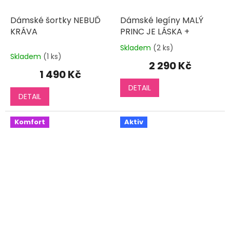
Dámské šortky NEBUĎ
Dámské legíny MALÝ
KRÁVA
PRINC JE LÁSKA +
Skladem
(2 ks)
Průměrné
Skladem
(1 ks)
hodnocení
2 290 Kč
produktu
1 490 Kč
je
DETAIL
5,0
DETAIL
z
5
hvězdiček.
Komfort
Aktiv