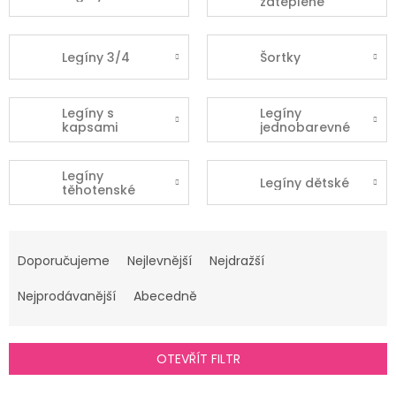
zateplené
Legíny 3/4
Šortky
Legíny s
Legíny
kapsami
jednobarevné
Legíny
Legíny dětské
těhotenské
Ř
a
Doporučujeme
Nejlevnější
Nejdražší
z
e
Nejprodávanější
Abecedně
n
í
p
OTEVŘÍT FILTR
r
o