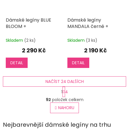
Dámské legíny BLUE
Dámské legíny
BLOOM +
MANDALA černé +
Skladem
(2 ks)
Skladem
(3 ks)
2 290 Kč
2 190 Kč
DETAIL
DETAIL
NAČÍST 24 DALŠÍCH
S
1
4
t
O
r
92
položek celkem
v
á
l
NAHORU
n
á
k
o
d
v
Nejbarevnější dámské legíny na trhu
a
á