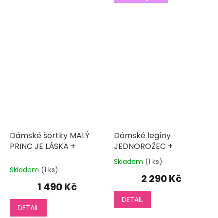
Dámské šortky MALÝ
Dámské legíny
PRINC JE LÁSKA +
JEDNOROŽEC +
Skladem
(1 ks)
Průměrné
Skladem
(1 ks)
hodnocení
2 290 Kč
produktu
1 490 Kč
je
DETAIL
5,0
DETAIL
z