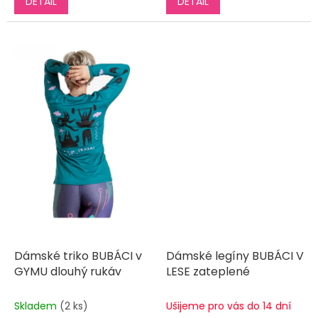
DETAIL
DETAIL
Dámské triko BUBÁCI v
Dámské legíny BUBÁCI V
GYMU dlouhý rukáv
LESE zateplené
Skladem
(2 ks)
Ušijeme pro vás do 14 dní