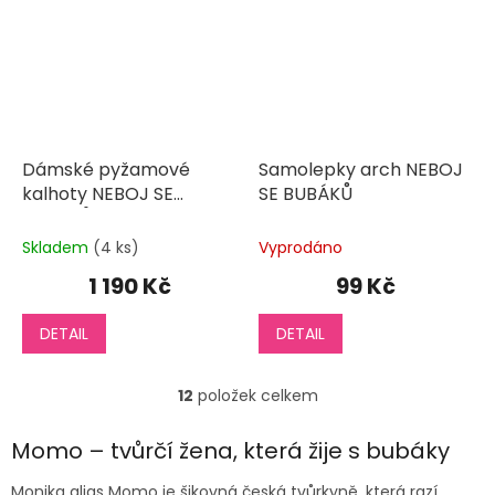
Dámské pyžamové
Samolepky arch NEBOJ
kalhoty NEBOJ SE
SE BUBÁKŮ
BUBÁKŮ
Skladem
(4 ks)
Vyprodáno
1 190 Kč
99 Kč
DETAIL
DETAIL
12
položek celkem
O
v
l
Momo – tvůrčí žena, která žije s bubáky
á
d
Monika alias Momo je šikovná česká tvůrkyně, která razí