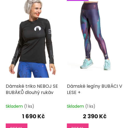
ý
u
p
k
i
t
s
ů
p
r
o
d
u
k
t
ů
Dámské triko NEBOJ SE
Dámské legíny BUBÁCI V
BUBÁKŮ dlouhý rukáv
LESE +
Skladem
(1 ks)
Skladem
(1 ks)
1 690 Kč
2 390 Kč