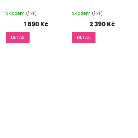
střih dlouhý rukáv
Skladem
(1 ks)
Skladem
(1 ks)
1 890 Kč
2 390 Kč
DETAIL
DETAIL