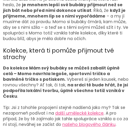
a
heslo, že
je mnohem lepší své bubáky přijmout než se
c
jich bát nebo před nimi dokonce utíkat
. Říká, že
když je
í
přijmeme, mnohem líp se s nimi vypořádáme
– a my jí
p
musíme dát za pravdu. Momo si bubáky čmárá, kam může,
r
aby se s nimi sžila – a teď se s těmi svými můžeš sžít i ty. Ve
v
spolupráci s Momo totiž vznikla tahle kolekce, díky které ti
k
budou blíž, abys je měla dobře na očích.
y
v
Kolekce, která ti pomůže přijmout tvé
ý
strachy
p
i
Do kolekce Mám svý bubáky se můžeš zabalit úplně
s
celá – Momo navrhla legoše, sportovní tričko a
u
bavlněné tričko s potiskem.
Vybereš si jeden kousek, nebo
rovnou všechny? Ať tak, či tak,
na srdci tě bude hřát, že jsi
podpořila lokální tvorbu, úplně všechno totiž vzniká v
Česku
.
Tip: Jsi z tohohle propojení stejně nadšená jako my? Tak se
nezapomeň podívat i na
další umělecké kolekce
. A pro
případ, že by tě zajímalo jak tahle spolupráce vznikla a co za
ní stojí, neváhej se začíst do
našeho blogového článku
.