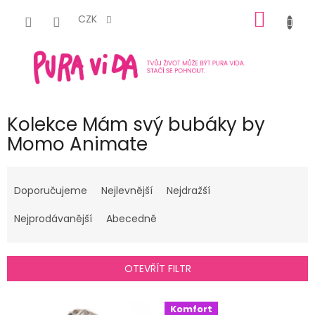
Přejít
NÁKUP
na
CZK
obsah
KOŠÍK
Kolekce Mám svý bubáky by
Momo Animate
Ř
a
Doporučujeme
Nejlevnější
Nejdražší
z
e
Nejprodávanější
Abecedně
n
í
p
OTEVŘÍT FILTR
r
o
V
Komfort
d