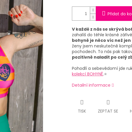
Přidat do ko
V každé z nás se skrývá b
zahalíš do téhle krásné zářiv
bohyně je něco víc než jen
ženy jsem neskutečně kompl
pochodech. To nás pak tak
pozitivně naladit po celý 
Pohodlí a sebevědomí jde ru
kolekcí BOHYNĚ
.⭐
Detailní informace
TISK
ZEPTAT SE