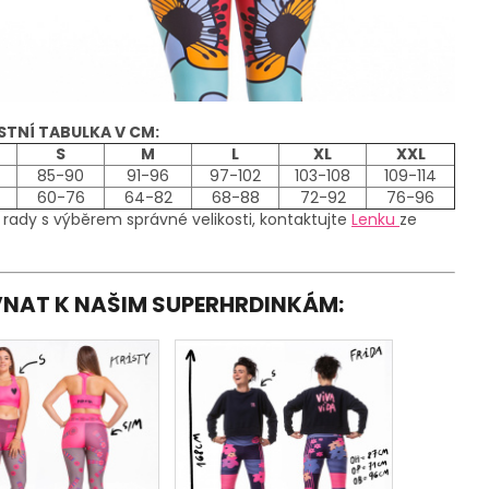
STNÍ TABULKA V CM:
S
M
L
XL
XXL
85-90
91-96
97-102
103-108
109-114
60-76
64-82
68-88
72-92
76-96
 rady s výběrem správné velikosti, kontaktujte
Lenku
ze
OVNAT K NAŠIM SUPERHRDINKÁM: