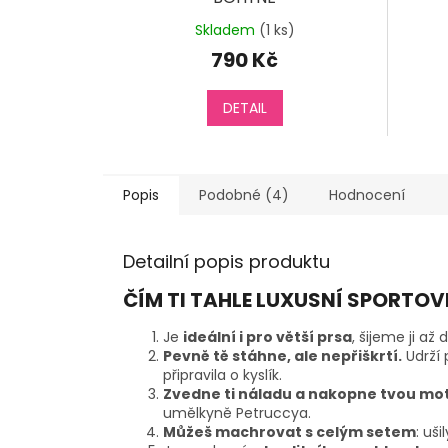
Skladem
(1 ks)
790 Kč
DETAIL
Popis
Podobné (4)
Hodnocení
Detailní popis produktu
ČÍM TI TAHLE LUXUSNÍ SPORTO
Je
ideální i pro větší prsa
, šijeme ji až 
Pevně tě stáhne, ale nepřiškrtí.
Udrží 
připravila o kyslík.
Zvedne ti náladu a nakopne tvou mo
umělkyně Petruccya.
Můžeš machrovat s celým setem
: uši