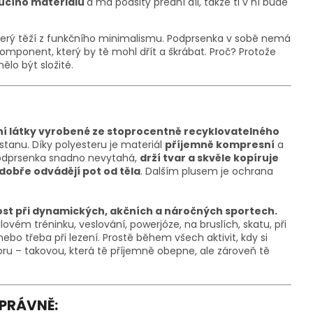
oucího materiálu
a má podšitý přední díl, takže ti v ní bude
který těží z funkčního minimalismu. Podprsenka v sobě nemá
mponent, který by tě mohl dřít a škrábat. Proč? Protože
ělo být složité.
ční látky vyrobené ze stoprocentně recyklovatelného
astanu. Díky polyesteru je materiál
příjemně kompresní
a
e podprsenka snadno nevytahá,
drží tvar a skvěle kopíruje
dobře odvádějí pot od těla
. Dalším plusem je ochrana
dost při dynamických, akčních a náročných sportech.
ilovém tréninku, veslování, powerjóze, na bruslích, skatu, při
bo třeba při lezení. Prostě během všech aktivit, kdy si
ru – takovou, která tě příjemně obepne, ale zároveň tě
SPRÁVNĚ: