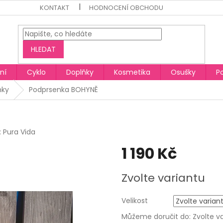
KONTAKT
HODNOCENÍ OBCHODU
HLEDAT
ní
Cyklo
Doplňky
Kosmetika
Osušky
P
nky
Podprsenka BOHYNĚ
:
Pura Vida
1 190 Kč
Měrná
Zvolte variantu
cena:
Velikost
Můžeme doručit do:
Zvolte v