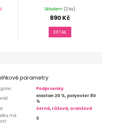
í
Skladem
(2 ks)
890 Kč
DETAIL
lňkové parametry
gorie
:
Podprsenky
elastan 20 %, polyester 80
riál
:
%
va
:
černá
,
růžová
,
oranžová
elka má
S
kost
: