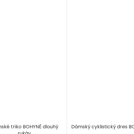
ské triko BOHYNĚ dlouhý
Dámský cyklistický dres 
rukáv