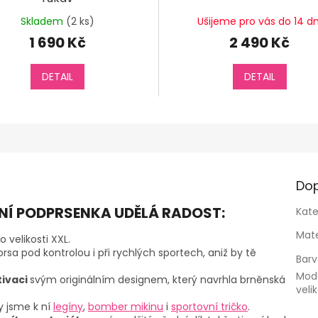
Skladem
(2 ks)
Ušijeme pro vás do 14 dn
1 690 Kč
2 490 Kč
DETAIL
DETAIL
Dop
VNÍ PODPRSENKA UDĚLÁ RADOST:
Kate
Mate
do velikosti XXL.
prsa pod kontrolou i při rychlých sportech, aniž by tě
Bar
Mod
tivaci
svým originálním designem, který navrhla brněnská
veli
ly jsme k ní
legíny
,
bomber mikinu
i
sportovní tričko
.