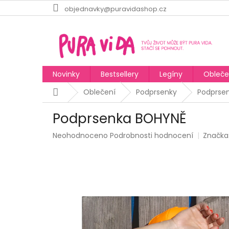
Přejít
objednavky@puravidashop.cz
na
obsah
Novinky
Bestsellery
Legíny
Obleče
Domů
Oblečení
Podprsenky
Podprse
Podprsenka BOHYNĚ
Průměrné
Neohodnoceno
Podrobnosti hodnocení
Značka
hodnocení
produktu
je
0,0
z
5
hvězdiček.