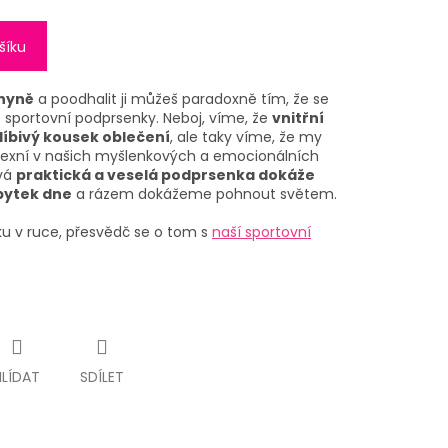
šíku
ohyně
a poodhalit ji můžeš paradoxně tím, že se
é sportovní podprsenky. Neboj, víme, že
vnitřní
 líbivý kousek oblečení
, ale taky víme, že my
exní v našich myšlenkových a emocionálních
ová
praktická a veselá podprsenka dokáže
zbytek dne
a rázem dokážeme pohnout světem.
ku v ruce, přesvědč se o tom s
naší sportovní
HLÍDAT
SDÍLET