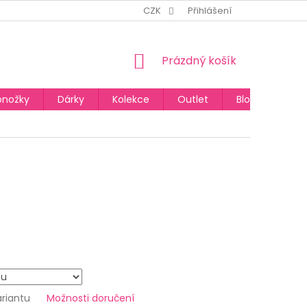
CZK
Přihlášení
NÁKUPNÍ
Prázdný košík
KOŠÍK
onožky
Dárky
Kolekce
Outlet
Blog
ariantu
Možnosti doručení