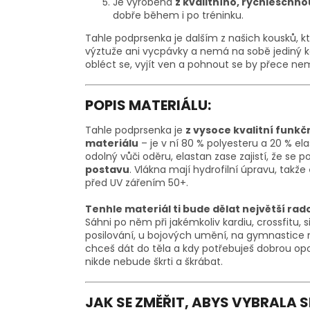
Je vyrobená
z kvalitního, rychleschn
dobře během i po tréninku.
Tahle podprsenka je dalším z našich kousků, 
výztuže ani vycpávky a nemá na sobě jediný ko
obléct se, vyjít ven a pohnout se by přece nem
POPIS MATERIÁLU:
Tahle podprsenka je
z vysoce kvalitní funk
materiálu
– je v ní 80 % polyesteru a 20 % el
odolný vůči oděru, elastan zase zajistí, že s
postavu
. Vlákna mají hydrofilní úpravu, takže
před UV zářením 50+.
Tenhle materiál ti bude dělat největší ra
Sáhni po něm při jakémkoliv kardiu, crossfitu, s
posilování, u bojových umění, na gymnastice ne
chceš dát do těla a kdy potřebuješ dobrou opo
nikde nebude škrti a škrábat.
JAK SE ZMĚŘIT, ABYS VYBRALA 