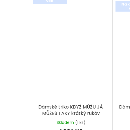
věc
Na 
Dámské triko KDYŽ MŮŽU JÁ,
Dáms
MŮŽEŠ TAKY krátký rukáv
Skladem
(1 ks)