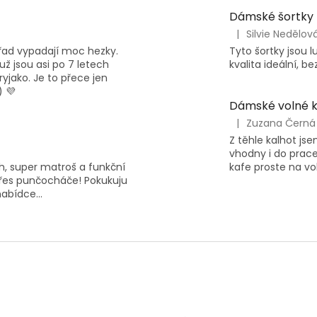
Dámské šortky
|
Silvie Nedělov
Hodnocení
pořad vypadají moc hezky.
Tyto šortky jsou l
produktu
už jsou asi po 7 letech
kvalita ideální, be
je
ryjako. Je to přece jen
5
) 💜
z
Dámské volné 
5
hvězdiček.
|
Zuzana Černá
Hodnocení
Z těhle kalhot js
produktu
vhodny i do prace
je
řih, super matroš a funkční
kafe proste na vol
5
 přes punčocháče! Pokukuju
z
abídce...
5
hvězdiček.