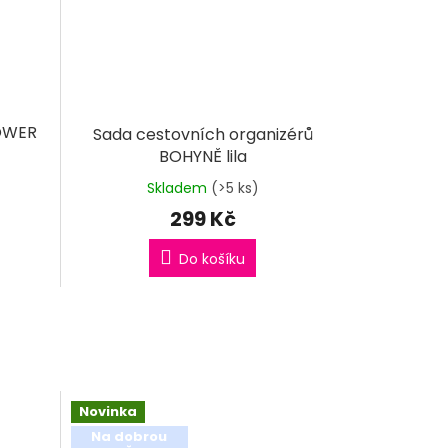
LOWER
Sada cestovních organizérů
BOHYNĚ lila
Skladem
(>5 ks)
299 Kč
Do košíku
Novinka
Na dobrou