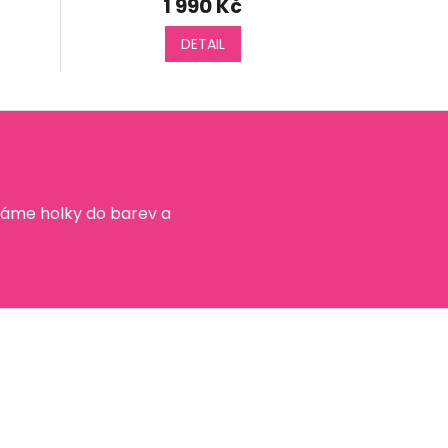
1 990 Kč
DETAIL
káme holky do barev a