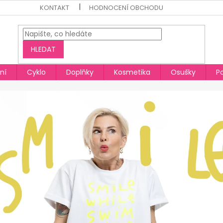
KONTAKT
HODNOCENÍ OBCHODU
HLEDAT
ní
Cyklo
Doplňky
Kosmetika
Osušky
P