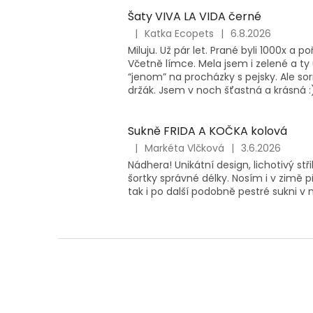
Šaty VIVA LA VIDA černé
|
Katka Ecopets
|
6.8.2026
Hodnocení
Miluju. Už pár let. Prané byli 1000x a 
produktu
Včetně límce. Mela jsem i zelené a ty 
je
“jenom” na procházky s pejsky. Ale sor
5
držák. Jsem v noch šťastná a krásná :
z
5
hvězdiček.
Sukně FRIDA A KOČKA kolová
|
Markéta Vlčková
|
3.6.2026
Hodnocení
Nádhera! Unikátní design, lichotivý st
produktu
šortky správné délky. Nosím i v zimě
je
tak i po další podobně pestré sukni v n
5
z
5
hvězdiček.
Z
á
p
a
t