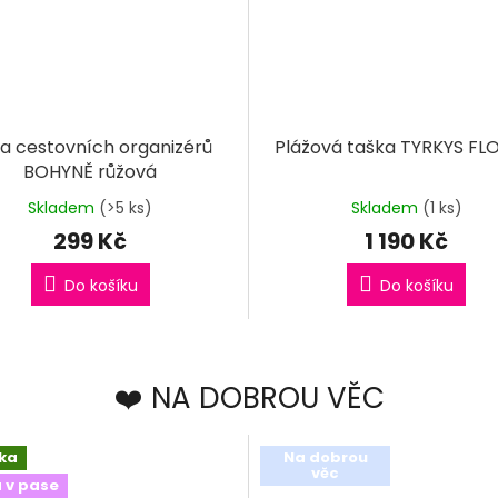
a cestovních organizérů
Plážová taška TYRKYS F
BOHYNĚ růžová
Skladem
(>5 ks)
Skladem
(1 ks)
299 Kč
1 190 Kč
Do košíku
Do košíku
❤️ NA DOBROU VĚC
ka
Na dobrou
věc
 v pase