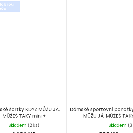
dobrou
věc
ké šortky KDYŽ MŮŽU JÁ,
Dámské sportovní ponožk
MŮŽEŠ TAKY mini +
MŮŽU JÁ, MŮŽEŠ TAK
Skladem
(2 ks)
Skladem
(3
Průměrné
hodnocení