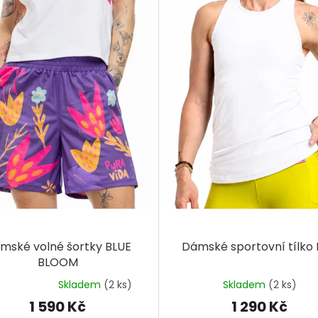
mské volné šortky BLUE
Dámské sportovní tílko 
BLOOM
Skladem
(2 ks)
Skladem
(2 ks)
Průměrné
hodnocení
1 590 Kč
1 290 Kč
produktu