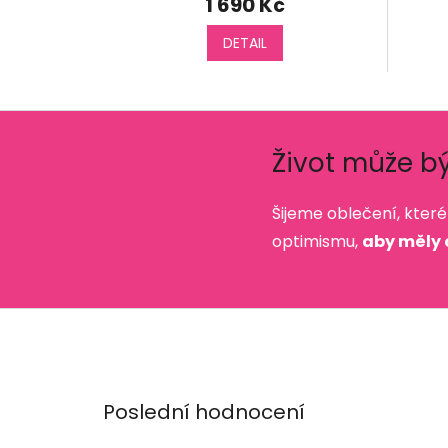
1 690 Kč
DETAIL
Život může bý
Šijeme oblečení, kter
optimismu,
aby měly 
Poslední hodnocení