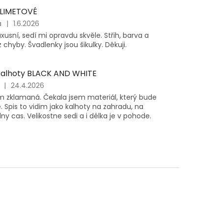
 LIMETOVÉ
á
|
1.6.2026
uxusní, sedí mi opravdu skvěle. Střih, barva a
z chyby. Švadlenky jsou šikulky. Děkuji.
kalhoty BLACK AND WHITE
|
24.4.2026
em zklamaná. Čekala jsem materiál, který bude
. Spis to vidim jako kalhoty na zahradu, na
ny cas. Velikostne sedi a i délka je v pohode.