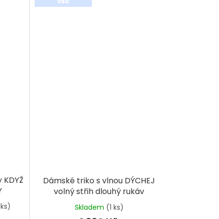
věc
y KDYŽ
Dámské triko s vlnou DÝCHEJ
Y
volný střih dlouhý rukáv
 ks)
Skladem
(1 ks)