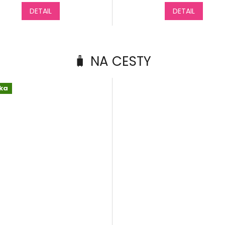
je
DETAIL
DETAIL
5,0
z
5
hvězdiček.
🧳 NA CESTY
ka