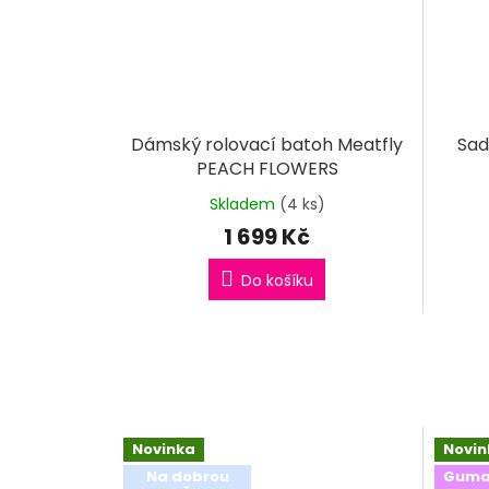
Dámský rolovací batoh Meatfly
Sad
PEACH FLOWERS
Skladem
(4 ks)
1 699 Kč
Do košíku
Novinka
Novin
Na dobrou
Guma