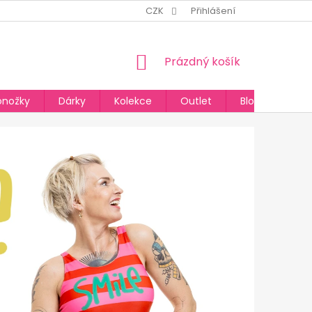
CZK
Přihlášení
NÁKUPNÍ
Prázdný košík
KOŠÍK
onožky
Dárky
Kolekce
Outlet
Blog