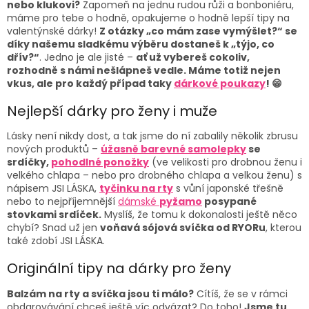
p
nebo klukovi?
Zapomeň na jednu rudou růži a bonboniéru,
r
máme pro tebe o hodně, opakujeme o hodně lepší tipy na
v
valentýnské dárky!
Z otázky „co mám zase vymýšlet?“ se
k
díky našemu sladkému výběru dostaneš k „týjo, co
y
dřív?“
. Jedno je ale jisté –
ať už vybereš cokoliv,
v
rozhodně s námi nešlápneš vedle. Máme totiž nejen
ý
vkus, ale pro každý případ taky
dárkové poukazy
! 😁
p
i
Nejlepší dárky pro ženy i muže
s
u
Lásky není nikdy dost, a tak jsme do ní zabalily několik zbrusu
nových produktů –
úžasně barevné samolepky
se
srdíčky,
pohodlné ponožky
(ve velikosti pro drobnou ženu i
velkého chlapa – nebo pro drobného chlapa a velkou ženu) s
nápisem JSI LÁSKA,
tyčinku na rty
s vůní japonské třešně
nebo to nejpříjemnější
dámské
pyžamo
posypané
stovkami srdíček.
Myslíš, že tomu k dokonalosti ještě něco
chybí? Snad už jen
voňavá sójová svíčka od RYORu
, kterou
také zdobí JSI LÁSKA.
Originální tipy na dárky pro ženy
Balzám na rty a svíčka jsou ti málo?
Cítíš, že se v rámci
obdarovávání chceš ještě víc odvázat? Do toho!
Jsme tu