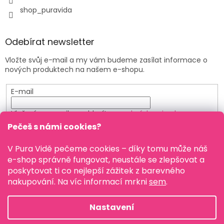
shop_puravida
Odebírat newsletter
Vložte svůj e-mail a my vám budeme zasílat informace o
nových produktech na našem e-shopu.
E-mail
Vložením e-mailu souhlasíte s
podmínkami ochrany
osobních údajů
Pečeš s námi cookies?
PŘIHLÁSIT SE
V Pura Vidě pečeme cookies – díky tomu může náš
e-shop správně fungovat, neustále se zlepšovat a
poskytovat ti co nejlepší zážitek z barevného
nakupování. Na víc informací mrkni
sem
.
Vytvořil Shoptet
Nastavení