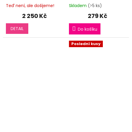
Teď není, ale došijeme!
Skladem
(>5 ks)
2 250 Kč
279 Kč
DETAIL
Do košíku
Poslední kusy