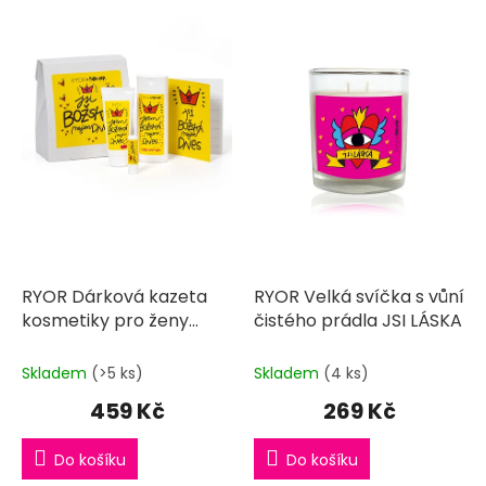
k
i
t
s
ů
p
r
o
d
u
k
t
ů
RYOR Dárková kazeta
RYOR Velká svíčka s vůní
kosmetiky pro ženy
čistého prádla JSI LÁSKA
BOŽSKÁ pro každý den
Skladem
(>5 ks)
Skladem
(4 ks)
459 Kč
269 Kč
Do košíku
Do košíku