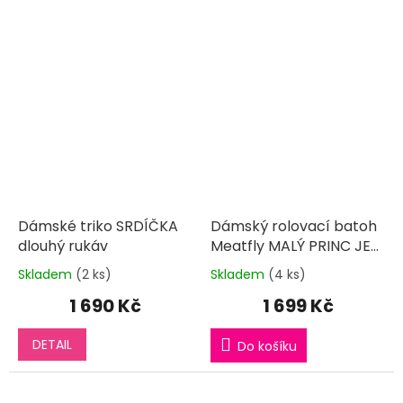
Dámské triko SRDÍČKA
Dámský rolovací batoh
dlouhý rukáv
Meatfly MALÝ PRINC JE
LÁSKA
Skladem
(2 ks)
Skladem
(4 ks)
Průměrné
Průměrné
hodnocení
hodnocení
1 690 Kč
1 699 Kč
produktu
produktu
je
je
DETAIL
5,0
5,0
Do košíku
z
z
5
5
hvězdiček.
hvězdiček.