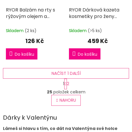
RYOR Balzám na rty s
RYOR Dárková kazeta
rýžovým olejem a
kosmetiky pro ženy
japonskou třešní JSI
BOHYNĚ pro každý den
LÁSKA
Skladem
(2 ks)
Skladem
(>5 ks)
126 Kč
459 Kč
Do košíku
Do košíku
NAČÍST 1 DALŠÍ
S
1
2
t
O
r
25
položek celkem
v
á
l
NAHORU
n
á
k
o
d
v
Dárky k Valentýnu
a
á
c
n
í
Lámeš si hlavu s tím, co dát na Valentýna své holce
í