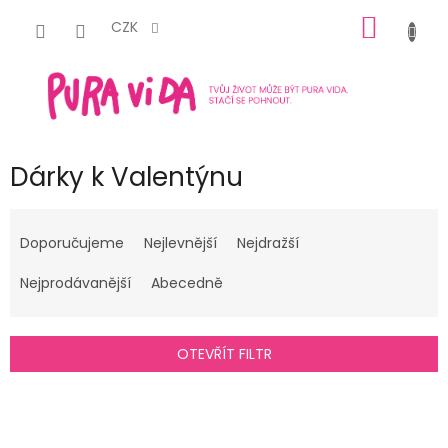
Přejít
NÁKUP
na
CZK
obsah
KOŠÍK
Dárky k Valentýnu
Ř
a
Doporučujeme
Nejlevnější
Nejdražší
z
e
Nejprodávanější
Abecedně
n
í
p
OTEVŘÍT FILTR
r
o
V
d
ý
u
p