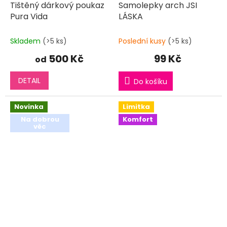
Tištěný dárkový poukaz
Samolepky arch JSI
Pura Vida
LÁSKA
Skladem
(>5 ks)
Poslední kusy
(>5 ks)
500 Kč
99 Kč
od
DETAIL
Do košíku
Novinka
Limitka
Na dobrou
Komfort
věc