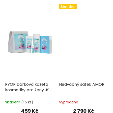
Limitka
RYOR Dárková kazeta
Hedvábný šátek AMOR
kosmetiky pro ženy JSI
JEDINEČNÁ pro každý
den
Skladem
(>5 ks)
Vyprodáno
459 Kč
2 790 Kč