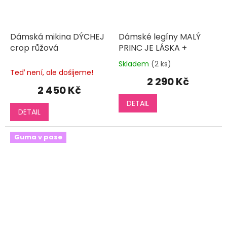
Dámská mikina DÝCHEJ
Dámské legíny MALÝ
crop růžová
PRINC JE LÁSKA +
Skladem
(2 ks)
Průměrné
Teď není, ale došijeme!
hodnocení
2 290 Kč
produktu
2 450 Kč
je
DETAIL
5,0
DETAIL
z
5
hvězdiček.
Guma v pase