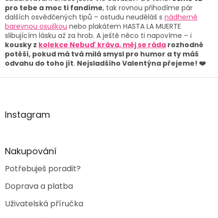
pro tebe a moc ti fandíme
, tak rovnou přihodíme pár
dalších osvědčených tipů – ostudu neuděláš s
nádherně
barevnou osuškou
nebo plakátem HASTA LA MUERTE
slibujícím lásku až za hrob. A ještě něco ti napovíme – i
kousky z
kolekce Nebuď kráva, měj se ráda
rozhodně
potěší, pokud má tvá milá smysl pro humor a ty máš
odvahu do toho jít
.
Nejsladšího Valentýna přejeme! ❤️
Z
á
p
a
Instagram
t
í
Nakupování
Potřebuješ poradit?
Doprava a platba
Uživatelská příručka