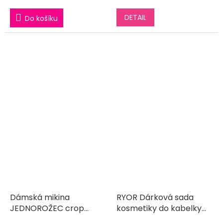
DETAIL
Do košíku
Dámská mikina
RYOR Dárková sada
JEDNOROŽEC crop
kosmetiky do kabelky
růžová
BOŽSKÁ