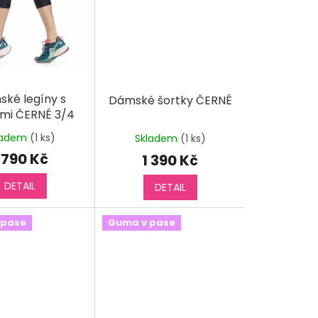
ké legíny s
Dámské šortky ČERNÉ
mi ČERNÉ 3/4
ladem
(1 ks)
Skladem
(1 ks)
 790 Kč
1 390 Kč
DETAIL
DETAIL
 pase
Guma v pase