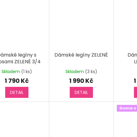
ámské legíny s
Dámské legíny ZELENÉ
Dám
psami ZELENÉ 3/4
L
Skladem
(1 ks)
Skladem
(3 ks)
Prů
hod
1 790 Kč
1 990 Kč
1
pro
je
DETAIL
DETAIL
5,0
z
5
Guma v
hvěz