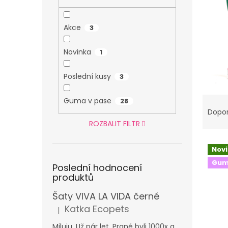
n
e
l
Akce
3
Novinka
1
Poslední kusy
3
Ř
Guma v pase
28
a
Dopo
z
ROZBALIT FILTR
e
V
n
Nov
ý
í
Gum
p
p
Poslední hodnocení
i
r
produktů
s
o
Šaty VIVA LA VIDA černé
p
d
Katka Ecopets
r
u
|
Hodnocení produktu je 5 z 5 hvězdiček.
o
k
Miluju. Už pár let. Prané byli 1000x a