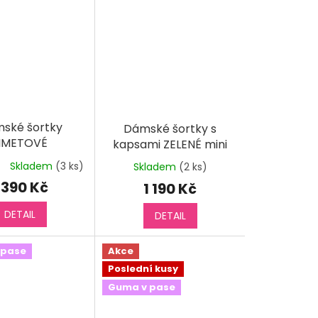
ské šortky
Dámské šortky s
IMETOVÉ
kapsami ZELENÉ mini
Skladem
(3 ks)
Skladem
(2 ks)
měrné
nocení
 390 Kč
1 190 Kč
duktu
DETAIL
DETAIL
 pase
Akce
diček.
Poslední kusy
Guma v pase