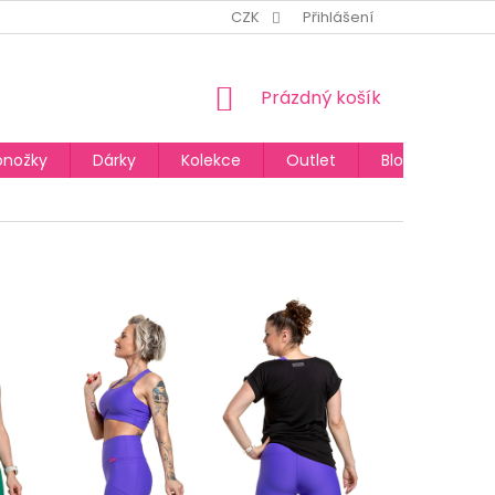
CZK
Přihlášení
NÁKUPNÍ
Prázdný košík
KOŠÍK
onožky
Dárky
Kolekce
Outlet
Blog