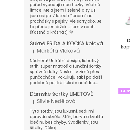
d
t
pořad vypadají moc hezky. Včetně
u
ů
límce. Mela jsem i zelené a ty už
k
jsou asi po 7 letech “jenom” na
t
procházky s pejsky. Ale sorryjako. Je
to přece jen držák. Jsem v noch
ů
šťastná a krásná :) 💜
D
Sukně FRIDA A KOČKA kolová
kap
Markéta Vlčková
|
Hodnocení produktu je 5 z 5 hvězdiček.
Nádhera! Unikátní design, lichotivý
střih, super matroš a funkční šortky
správné délky. Nosím i v zimě přes
punčocháče! Pokukuju tak i po další
podobně pestré sukni v nabídce...
Gum
Dámské šortky LIMETOVÉ
Silvie Nedělová
|
Hodnocení produktu je 5 z 5 hvězdiček.
Tyto šortky jsou luxusní, sedí mi
opravdu skvěle. Střih, barva a kvalita
ideální, bez chyby. Švadlenky jsou
šikulky. Děkuji.