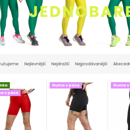
ručujeme
Nejlevnější
Nejdražší
Nejprodávanější
Abeced
inka
Guma v pase
Guma v
a v pase