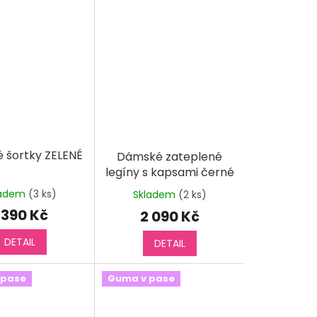
 šortky ZELENÉ
Dámské zateplené
legíny s kapsami černé
ladem
(3 ks)
Skladem
(2 ks)
 390 Kč
2 090 Kč
DETAIL
DETAIL
 pase
Guma v pase