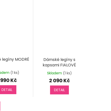
 legíny MODRÉ
Dámské legíny s
kapsami FIALOVÉ
ladem
(1 ks)
Skladem
(1 ks)
 990 Kč
2 090 Kč
DETAIL
DETAIL