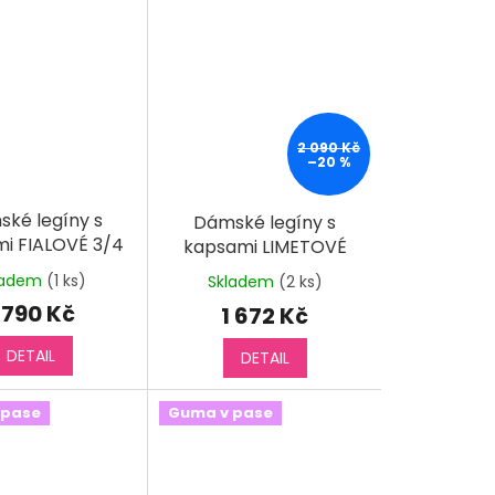
2 090 Kč
–20 %
ké legíny s
Dámské legíny s
i FIALOVÉ 3/4
kapsami LIMETOVÉ
ladem
(1 ks)
Skladem
(2 ks)
 790 Kč
1 672 Kč
DETAIL
DETAIL
 pase
Guma v pase