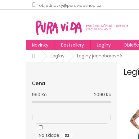
Přejít
objednavky@puravidashop.cz
na
obsah
Novinky
Bestsellery
Legíny
Obleče
Domů
Legíny
Legíny jednobarevné
P
Leg
o
s
Cena
t
r
990
Kč
2090
Kč
a
n
n
í
p
a
Na skladě
32