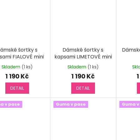
ámské šortky s
Dámské šortky s
Dámské
sami FIALOVÉ mini
kapsami LIMETOVÉ mini
Skladem
(1 ks)
Skladem
(1 ks)
Sk
1 190 Kč
1 190 Kč
1
DETAIL
DETAIL
a v pase
Guma v pase
Guma v