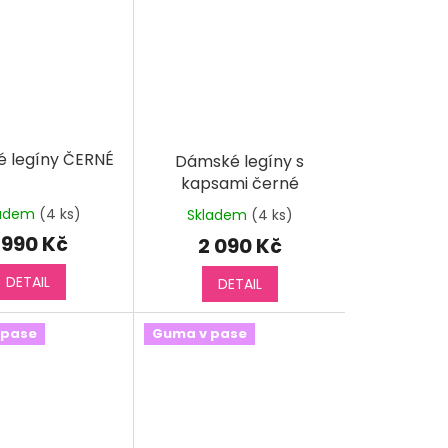
 legíny ČERNÉ
Dámské legíny s
kapsami černé
ladem
(4 ks)
Skladem
(4 ks)
 990 Kč
2 090 Kč
DETAIL
DETAIL
 pase
Guma v pase