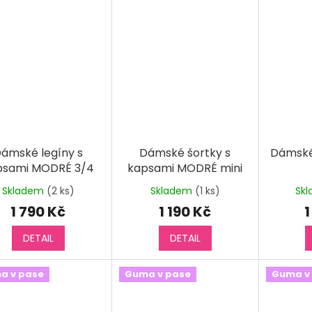
ámské legíny s
Dámské šortky s
Dámské
psami MODRÉ 3/4
kapsami MODRÉ mini
Skladem
(2 ks)
Skladem
(1 ks)
Sk
1 790 Kč
1 190 Kč
1
DETAIL
DETAIL
a v pase
Guma v pase
Guma v