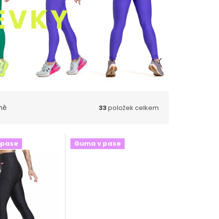
ně
33
položek celkem
 pase
Guma v pase