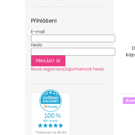
Přihlášení
E-mail
Heslo
D
kap
PŘIHLÁSIT SE
Nová registrace
Zapomenuté heslo
Gum