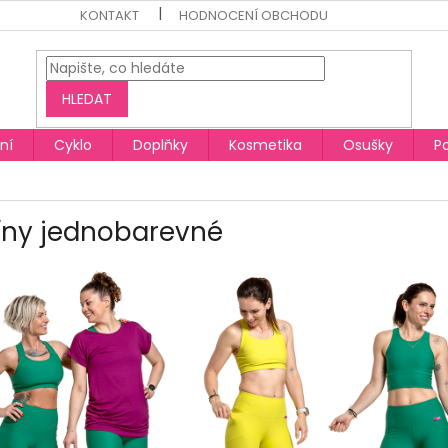
KONTAKT
HODNOCENÍ OBCHODU
HLEDAT
ní
Cyklo
Doplňky
Kosmetika
Osušky
P
íny jednobarevné