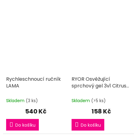
Rychleschnoucí ručník
RYOR Osvěžující
LAMA
sprchový gel 3v1 Citrus
Spirit LAMA
Skladem
(3 ks)
Skladem
(>5 ks)
540 Kč
158 Kč
Do košíku
Do košíku