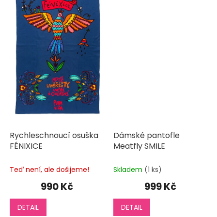
Rychleschnoucí osuška
Dámské pantofle
FÉNIXICE
Meatfly SMILE
Teď není, ale došijeme!
Skladem
(1 ks)
990 Kč
999 Kč
DETAIL
DETAIL