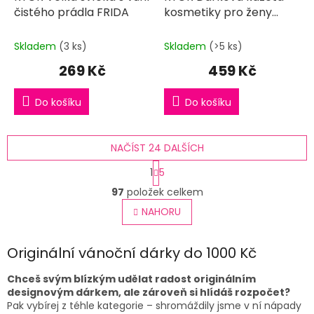
čistého prádla FRIDA
kosmetiky pro ženy
NEBUĎ KRÁVA pro každý
den
Skladem
(3 ks)
Skladem
(>5 ks)
269 Kč
459 Kč
Do košíku
Do košíku
NAČÍST 24 DALŠÍCH
S
1
5
t
O
r
97
položek celkem
v
á
l
NAHORU
n
á
k
o
d
v
Originální vánoční dárky do 1000 Kč
a
á
c
n
í
Chceš svým blízkým udělat radost originálním
í
p
designovým dárkem, ale zároveň si hlídáš rozpočet?
r
Pak vybírej z téhle kategorie – shromáždily jsme v ní nápady