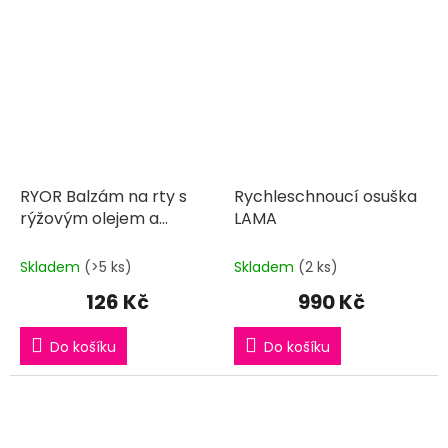
RYOR Balzám na rty s
Rychleschnoucí osuška
rýžovým olejem a
LAMA
japonskou třešní LAMA
Skladem
(>5 ks)
Skladem
(2 ks)
126 Kč
990 Kč
Do košíku
Do košíku