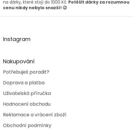
v
na dárky, které stojí do 1000 Kč.
Potěšit dárky za rozumnou
k
cenu nikdy nebylo snazší! 😉
y
Z
v
ý
á
p
p
i
a
Instagram
s
t
u
í
Nakupování
Potřebuješ poradit?
Doprava a platba
Uživatelská příručka
Hodnocení obchodu
Reklamace a vrácení zboží
Obchodní podmínky