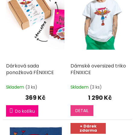
p
l
k
r
t
o
ů
d
u
k
t
ů
Dárková sada
Dámské oversized triko
ponožková FÉNIXICE
FÉNIXICE
Skladem
(3 ks)
Skladem
(3 ks)
369 Kč
1 290 Kč
DETAIL
Do košíku
+ Dárek
zdarma