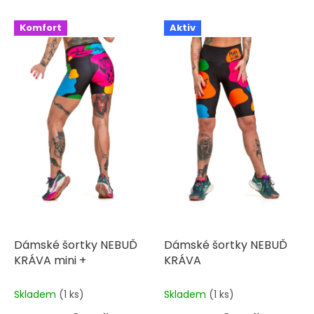
V
Komfort
Aktiv
ý
p
i
s
p
r
o
d
u
k
t
ů
Dámské šortky NEBUĎ
Dámské šortky NEBUĎ
KRÁVA mini +
KRÁVA
Skladem
(1 ks)
Skladem
(1 ks)