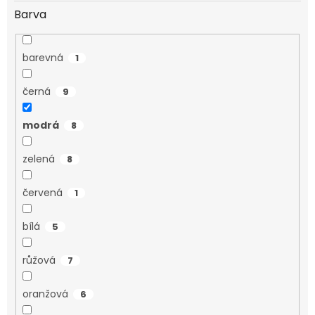
Barva
barevná
1
černá
9
modrá
8
zelená
8
červená
1
bílá
5
růžová
7
oranžová
6