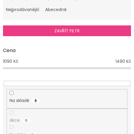
z
e
Nejprodávanější
Abecedně
n
í
p
ZAVŘÍT FILTR
r
o
d
Cena
u
1090
Kč
1490
Kč
k
t
ů
Na skladě
8
Akce
0