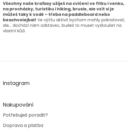
Všechny naše kraťasy užiješ na cvičení ve fitku i venku,
na procházky, turistiku i hiking, brusle, ale vzít si je
můžeš taky k vodě – třeba na paddleboard nebo
beachvolejbal!
Ve výčtu aktivit bychom mohly pokračovat,
ale… dochází nám odstavec, budeš to muset vyzkoušet na
vlastní kůži.
Z
á
p
a
Instagram
t
í
Nakupování
Potřebuješ poradit?
Doprava a platba