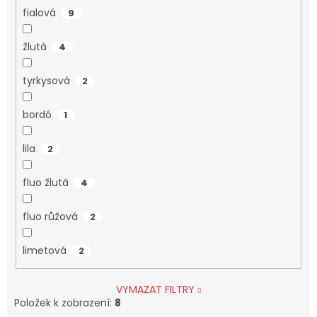
fialová
9
žlutá
4
tyrkysová
2
bordó
1
lila
2
fluo žlutá
4
fluo růžová
2
limetová
2
VYMAZAT FILTRY
Položek k zobrazení:
8