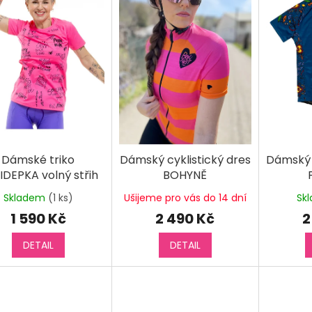
Dámské triko
Dámský cyklistický dres
Dámský c
IDEPKA volný střih
BOHYNĚ
krátký rukáv
Skladem
(1 ks)
Ušijeme pro vás do 14 dní
Sk
1 590 Kč
2 490 Kč
2
DETAIL
DETAIL