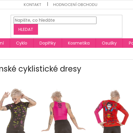
KONTAKT
HODNOCENÍ OBCHODU
HLEDAT
ní
Cyklo
Doplňky
Kosmetika
Osušky
P
ské cyklistické dresy