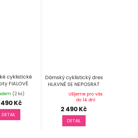
é cyklistické
Dámský cyklistický dres
oty FIALOVÉ
HLAVNĚ SE NEPOSRAT
ladem
(2 ks)
Ušijeme pro vás
Průměrné
do 14 dní
 490 Kč
hodnocení
2 490 Kč
produktu
DETAIL
je
DETAIL
5,0
z
5