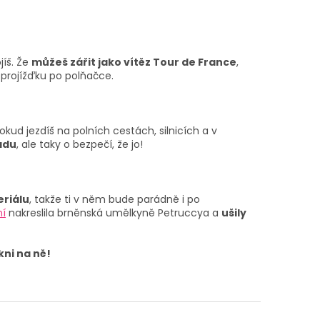
jíš. Že
můžeš zářit jako vítěz Tour de France
,
š projížďku po polňačce.
kud jezdíš na polních cestách, silnicích a v
ádu
, ale taky o bezpečí, že jo!
riálu
, takže ti v něm bude parádně i po
ní
nakreslila brněnská umělkyně Petruccya a
ušily
kni na ně!