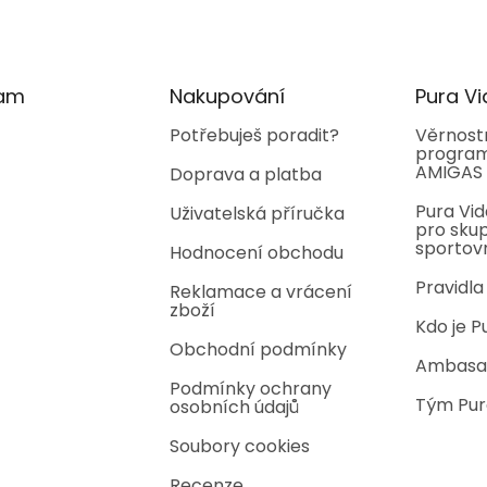
ram
Nakupování
Pura Vi
Potřebuješ poradit?
Věrnost
program
AMIGAS
Doprava a platba
Pura Vid
Uživatelská příručka
pro skup
sportov
Hodnocení obchodu
Pravidla
Reklamace a vrácení
zboží
Kdo je P
Obchodní podmínky
Ambasa
Podmínky ochrany
Tým Pur
osobních údajů
Soubory cookies
Recenze