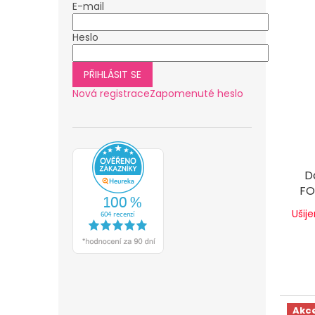
E-mail
Heslo
PŘIHLÁSIT SE
Nová registrace
Zapomenuté heslo
D
FO
Ušij
Akc