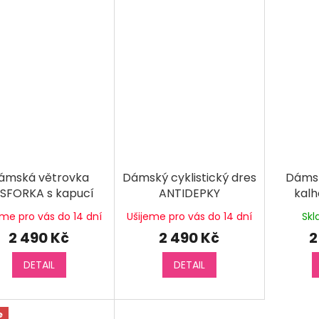
ámská větrovka
Dámský cyklistický dres
Dámsk
SFORKA s kapucí
ANTIDEPKY
kalh
eme pro vás do 14 dní
Ušijeme pro vás do 14 dní
Sk
2 490 Kč
2 490 Kč
2
DETAIL
DETAIL
e