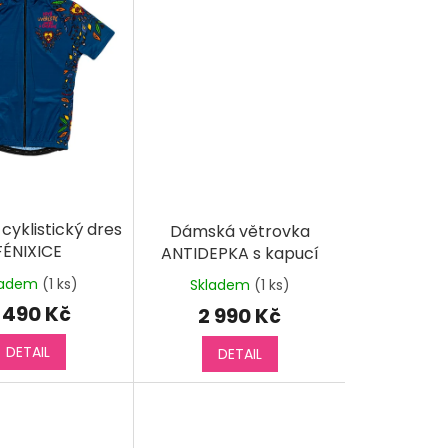
yklistický dres
Dámská větrovka
FÉNIXICE
ANTIDEPKA s kapucí
ladem
(1 ks)
Skladem
(1 ks)
 490 Kč
2 990 Kč
DETAIL
DETAIL