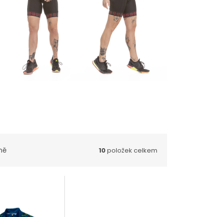
ně
10
položek celkem