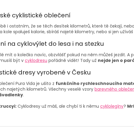
O
v
ké cyklistické oblečení
l
á
bě i ostatním, že se těch desítek kilometrů, které tě čekají, nebo
d
a kole spaluješ kalorie, sbíráš najeté kilometry, nebo si jen užívá
a
c
ní na cyklovýlet do lesa i na stezku
í
p
lé mít o kolečko navíc, obzvlášť pokud na něm můžeš jezdit. A po
r
 musíš být v
cyklodresu
pořádně vidět! Tady už
nejde jen o par
v
k
stické dresy
vyrobené v Česku
y
v
blečení
Pura Vida je ušito z
funkčního rychleschnoucího mate
ý
ách najetých kilometrů. Všechny veselé vzory
barevného obleče
p
 švadlenky
.
i
s
truccyi:
Cyklodresy už máš, ale chybí ti k němu
cyklolegíny
?
Mr
u