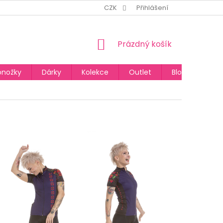
CZK
Přihlášení
NÁKUPNÍ
Prázdný košík
KOŠÍK
onožky
Dárky
Kolekce
Outlet
Blog