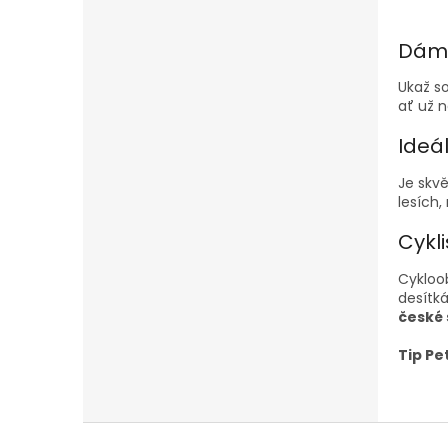
Dáms
Ukaž so
ať už n
Ideál
Je skvě
lesích,
Cykli
Cykloo
desítk
české
Tip Pe
Z