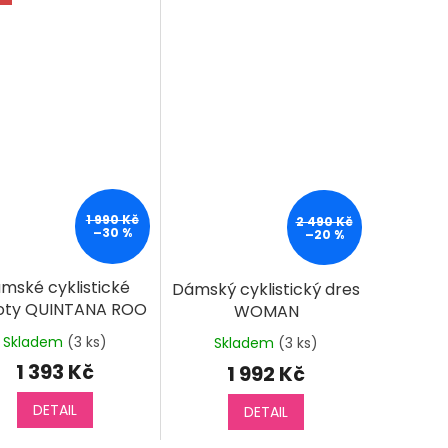
1 990 Kč
2 490 Kč
–30 %
–20 %
mské cyklistické
Dámský cyklistický dres
oty QUINTANA ROO
WOMAN
Skladem
(3 ks)
Skladem
(3 ks)
1 393 Kč
1 992 Kč
DETAIL
DETAIL