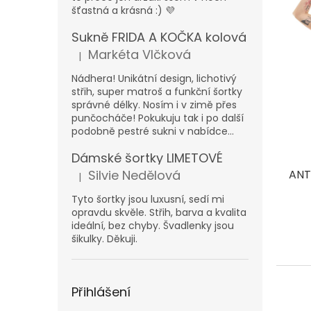
s
o
šťastná a krásná :) 💜
p
d
Sukně FRIDA A KOČKA kolová
r
u
o
k
Markéta Vlčková
|
Hodnocení produktu je 5 z 5 hvězdiček.
d
t
Nádhera! Unikátní design, lichotivý
u
ů
střih, super matroš a funkční šortky
k
správné délky. Nosím i v zimě přes
t
punčocháče! Pokukuju tak i po další
ů
podobně pestré sukni v nabídce...
Dámské šortky LIMETOVÉ
Silvie Nedělová
ANT
|
Hodnocení produktu je 5 z 5 hvězdiček.
Tyto šortky jsou luxusní, sedí mi
opravdu skvěle. Střih, barva a kvalita
ideální, bez chyby. Švadlenky jsou
šikulky. Děkuji.
Přihlášení