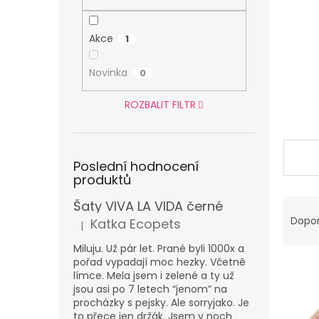
n
e
l
Akce
1
Novinka
0
ROZBALIT FILTR
Poslední hodnocení
produktů
Ř
Šaty VIVA LA VIDA černé
a
Dopo
Katka Ecopets
|
Hodnocení produktu je 5 z 5 hvězdiček.
z
e
Miluju. Už pár let. Prané byli 1000x a
pořad vypadají moc hezky. Včetně
V
n
límce. Mela jsem i zelené a ty už
ý
í
jsou asi po 7 letech “jenom” na
p
p
procházky s pejsky. Ale sorryjako. Je
i
r
to přece jen držák. Jsem v noch