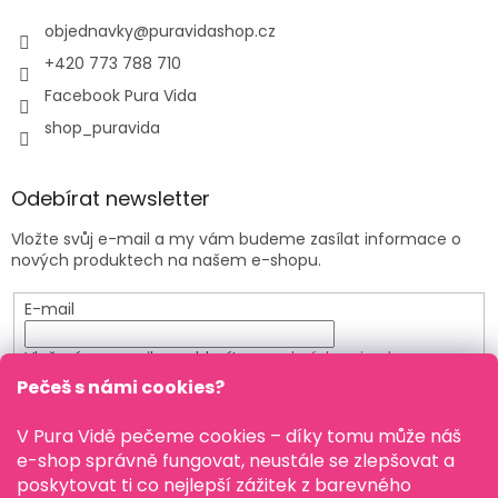
objednavky
@
puravidashop.cz
+420 773 788 710
Facebook Pura Vida
shop_puravida
Odebírat newsletter
Vložte svůj e-mail a my vám budeme zasílat informace o
nových produktech na našem e-shopu.
E-mail
Vložením e-mailu souhlasíte s
podmínkami ochrany
osobních údajů
Pečeš s námi cookies?
PŘIHLÁSIT SE
V Pura Vidě pečeme cookies – díky tomu může náš
e-shop správně fungovat, neustále se zlepšovat a
poskytovat ti co nejlepší zážitek z barevného