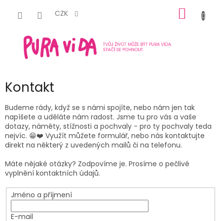
Přejít
NÁKUP
na
CZK
obsah
KOŠÍK
Kontakt
Budeme rády, když se s námi spojíte, nebo nám jen tak
napíšete a uděláte nám radost. Jsme tu pro vás a vaše
dotazy, náměty, stížnosti a pochvaly - pro ty pochvaly teda
nejvíc. 😁❤️ Využít můžete formulář, nebo nás kontaktujte
direkt na některý z uvedených mailů či na telefonu.
Máte nějaké otázky? Zodpovíme je. Prosíme o pečlivé
vyplnění kontaktních údajů.
Jméno a příjmení
E-mail