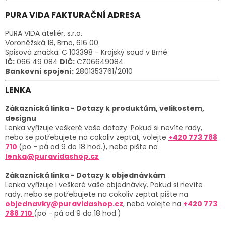
PURA VIDA FAKTURAČNÍ ADRESA
PURA VIDA ateliér, s.r.o.
Voroněžská 18, Brno, 616 00
Spisová značka: C 103398 - Krajský soud v Brně
IČ:
066 49 084
DIČ:
CZ06649084
Bankovní spojení:
2801353761/2010
LENKA
Zákaznická linka - Dotazy k produktům, velikostem,
designu
Lenka vyřizuje veškeré vaše dotazy. Pokud si nevíte rady,
nebo se potřebujete na cokoliv zeptat, volejte
+420
773 788
710
(po - pá od 9 do 18 hod.), nebo pište na
lenka@puravidashop.cz
Zákaznická linka - Dotazy k objednávkám
Lenka vyřizuje i veškeré vaše objednávky. Pokud si nevíte
rady, nebo se potřebujete na cokoliv zeptat pište na
objednavky@puravidashop.cz
, nebo volejte na
+420
773
788 710
(po - pá od 9 do 18 hod.)