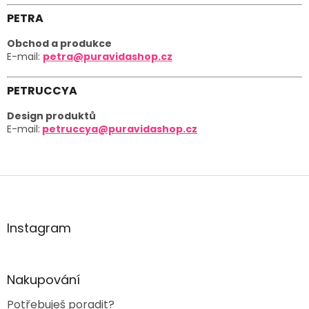
PETRA
Obchod a produkce
E-mail:
petra@puravidashop.cz
PETRUCCYA
Design produktů
E-mail:
petruccya@puravidashop.cz
Z
á
p
a
Instagram
t
í
Nakupování
Potřebuješ poradit?