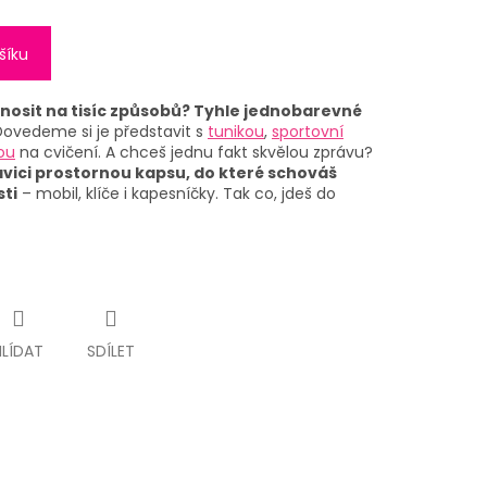
šíku
nosit na tisíc způsobů? Tyhle jednobarevné
ovedeme si je představit s
tunikou
,
sportovní
ou
na cvičení. A chceš jednu fakt skvělou zprávu?
vici prostornou kapsu, do které schováš
ti
– mobil, klíče i kapesníčky. Tak co, jdeš do
HLÍDAT
SDÍLET