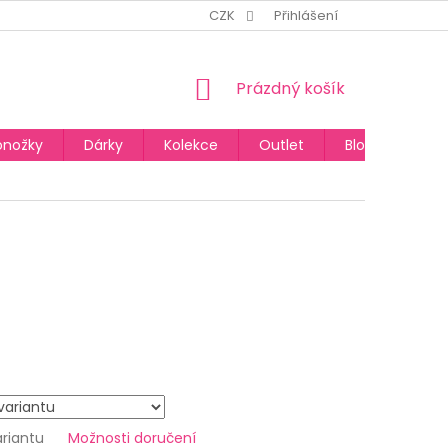
CZK
Přihlášení
NÁKUPNÍ
Prázdný košík
KOŠÍK
onožky
Dárky
Kolekce
Outlet
Blog
ariantu
Možnosti doručení