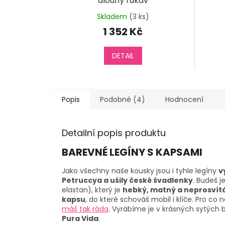
dlouhý rukáv
Skladem
(3 ks)
1 352 Kč
DETAIL
Popis
Podobné (4)
Hodnocení
Detailní popis produktu
BAREVNÉ LEGÍNY S KAPSAMI
Jako všechny naše kousky jsou i tyhle legíny
v
Petruccya a ušily české švadlenky
. Budeš j
elastan), který je
hebký, matný a neprosvít
kapsu
, do které schováš mobil i klíče. Pro c
máš tak ráda
. Vyrábíme je v krásných sytých 
Pura Vida
.