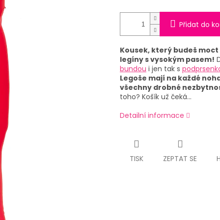
Přidat do ko
Kousek, který budeš moct 
legíny s vysokým pasem!
D
bundou
i jen tak s
podprsenk
Legoše mají na každé noha
všechny drobné nezbytnos
toho? Košík už čeká…
Detailní informace
TISK
ZEPTAT SE