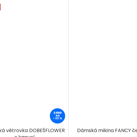
2 990
Kč
–33 %
á větrovka DOBEŠFLOWER
Dámská mikina FANCY č