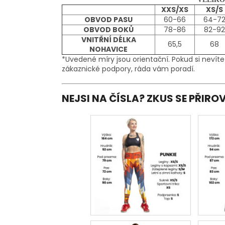
XXS/XS
XS/S
OBVOD PASU
60-66
64-7
OBVOD BOKŮ
78-86
82-92
VNITŘNÍ DÉLKA
65,5
68
NOHAVICE
*Uvedené míry jsou orientační. Pokud si nevíte
zákaznické podpory, ráda vám poradí.
NEJSI NA ČÍSLA? ZKUS SE PŘIR