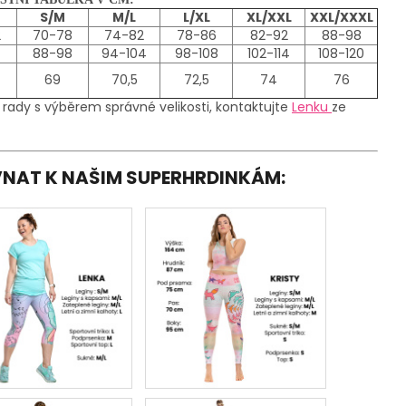
S/M
M/L
L/XL
XL/XXL
XXL/XXXL
2
70-78
74-82
78-86
82-92
88-98
88-98
94-104
98-108
102-114
108-120
69
70,5
72,5
74
76
 rady s výběrem správné velikosti, kontaktujte
Lenku
ze
OVNAT K NAŠIM SUPERHRDINKÁM: