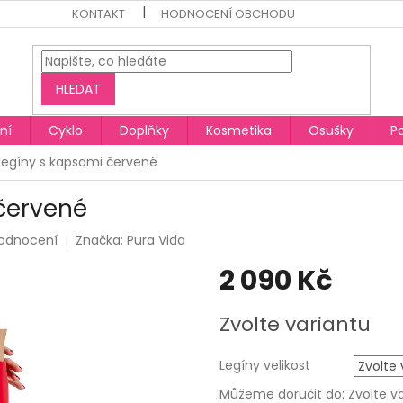
KONTAKT
HODNOCENÍ OBCHODU
HLEDAT
ní
Cyklo
Doplňky
Kosmetika
Osušky
P
egíny s kapsami červené
červené
hodnocení
Značka:
Pura Vida
2 090 Kč
Měrná
Zvolte variantu
cena:
Legíny velikost
Můžeme doručit do:
Zvolte v