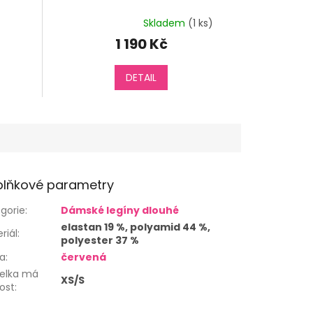
Skladem
(1 ks)
Průměrné
hodnocení
1 190 Kč
produktu
je
3,9
DETAIL
z
5
hvězdiček.
lňkové parametry
gorie
:
Dámské legíny dlouhé
elastan 19 %, polyamid 44 %,
riál
:
polyester 37 %
va
:
červená
elka má
XS/S
kost
: