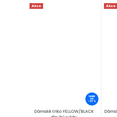
Akce
Akce
1 690
Kč
–20 %
Dámské triko YELLOW/BLACK
Dámsk