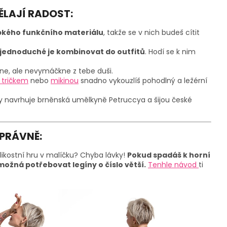
ĚLAJÍ RADOST:
bkého funkčního materiálu
, takže se v nich budeš cítit
 jednoduché je kombinovat do outfitů
. Hodí se k nim
pne, ale nevymáčkne z tebe duši.
tričkem
nebo
mikinou
snadno vykouzlíš pohodlný a ležérní
y navrhuje brněnská umělkyně Petruccya a šijou české
SPRÁVNĚ:
elikostní hru v malíčku? Chyba lávky!
Pokud spadáš k horní
možná potřebovat legíny o číslo větší.
Tenhle návod
ti