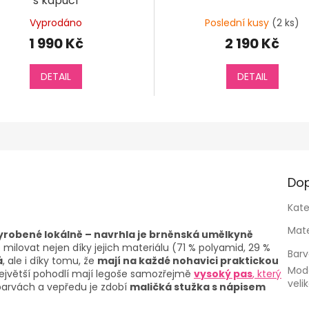
s kapucí
Vyprodáno
Poslední kusy
(2 ks)
1 990 Kč
2 190 Kč
DETAIL
DETAIL
Dop
Kate
Mate
yrobené lokálně – navrhla je brněnská umělkyně
e milovat nejen díky jejich materiálu (71 % polyamid, 29 %
Bar
á
, ale i díky tomu, že
mají na každé nohavici praktickou
Mod
o největší pohodlí mají legoše samozřejmě
vysoký pas
, který
veli
barvách a vepředu je zdobí
maličká stužka s nápisem