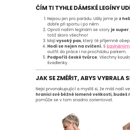
ČÍM TI TYHLE DÁMSKÉ LEGÍNY UD
Nejsou jen pro parádu. Ušily jsme je
z he
dobře při sportu i po něm.
Oproti naším legínám se vzory
je super
totiž skoro všechno!
Mají
vysoký pas
, který tě příjemně obe
Hodí se nejen na cvičení.
S
bavlněným 
outfit do práce i na procházku parkem.
Podpoříš české tvůrce
. Všechny kousk
švadlenky.
JAK SE ZMĚŘIT, ABYS VYBRALA 
Nejsi prvonakupující a myslíš si, že máš naší v
hranici své běžné lomené velikosti, budeš 
pomůže se v tom snadno zorientovat.