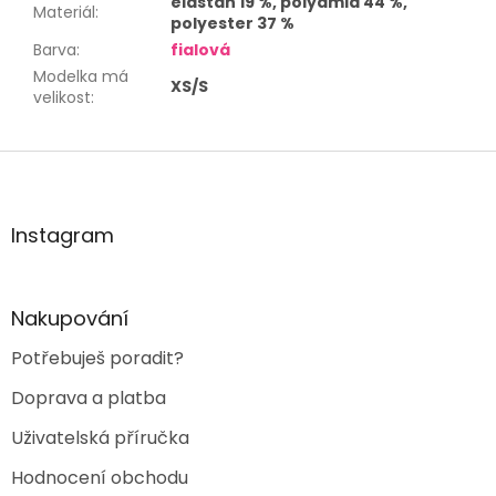
elastan 19 %, polyamid 44 %,
Materiál
:
polyester 37 %
Barva
:
fialová
Modelka má
XS/S
velikost
:
Z
á
p
a
Instagram
t
í
Nakupování
Potřebuješ poradit?
Doprava a platba
Uživatelská příručka
Hodnocení obchodu