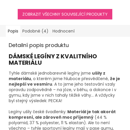
ZOBRAZIT VŠECHNY SOUVISEJÍCÍ PRODUKTY
Popis
Podobné (4)
Hodnocení
Detailní popis produktu
DÁMSKÉ LEGÍNY Z KVALITNÍHO
MATERIÁLU
Tyhle dámské jednobarevné legíny jsme
ušily z
materiálu
, o kterém jsme hluboce přesvědčené,
že je
nejlepší ve vesmíru
. A to jsme jeho testování vzaly
opravdu zodpovědně – na józe, v běhu, a dokonce i v
gymu, kdy jsme v nich tahaly těžké váhy… A vždycky
byl stejný výsledek: PECKA!
Legíny ušily české švadlenky.
Materiál je tak akorát
kompresní, ale zároveň moc příjemný
(44 %
polyamid, 37 % polyester, 11 % elastan). Ale to není
všechno – tyhle sportovní legíny mají v pase gumu,