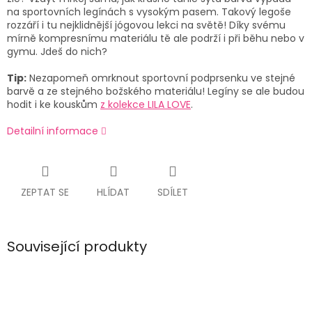
na sportovních legínách s vysokým pasem. Takový legoše
rozzáří i tu nejklidnější jógovou lekci na světě! Díky svému
mírně kompresnímu materiálu tě ale podrží i při běhu nebo v
gymu. Jdeš do nich?
Tip:
Nezapomeň omrknout sportovní podprsenku ve stejné
barvě a ze stejného božského materiálu! Legíny se ale budou
hodit i ke kouskům
z kolekce LILA LOVE
.
Detailní informace
ZEPTAT SE
HLÍDAT
SDÍLET
Související produkty