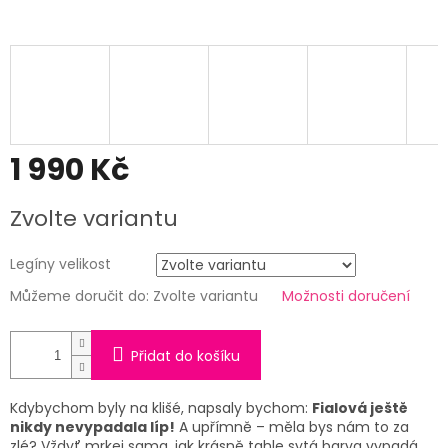
1 990 Kč
Měrná
Zvolte variantu
cena:
Legíny velikost
Můžeme doručit do:
Zvolte variantu
Možnosti doručení
Přidat do košíku
Kdybychom byly na klišé, napsaly bychom:
Fialová ještě
nikdy nevypadala líp!
A upřímně – měla bys nám to za
zlé? Vždyť mrkej sama, jak krásně tahle sytá barva vypadá