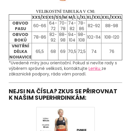
VELIKOSTNÍ TABULKA V CM:
XXS/XS
XS/S
S/M
M/L
L/XL
XL/XXL
XXL/XXXL
OBVOD
64-
70-
74-
78-
60-66
82-92
88-98
PASU
72
78
82
86
OBVOD
82-
88-
94-
98-
78-86
102-114
108-120
BOKŮ
92
98
104
108
VNITŘNÍ
DÉLKA
65,5
68
69
70,5
72,5
74
76
NOHAVICE
*Uvedené míry jsou orientační. Pokud si nevíte rady s
výběrem správné velikosti, kontaktujte
Lenku
ze
zákaznické podpory, ráda vám poradí.
NEJSI NA ČÍSLA? ZKUS SE PŘIROVNAT
K NAŠIM SUPERHRDINKÁM: