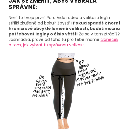
JAK SE ZMĚŘIT, ABYS VYBRALA
SPRÁVNĚ:
Není to tvoje první Pura Vida rodeo a velikosti legín
střílíš zkušeně od boku? Zbystři!
Pokud spadáš k horní
hranici své obvyklé lomené velikosti, budeš možná
potřebovat legíny o číslo větší!
Že se v tom ztrácíš?
Jasnňačka, právě od toho tu pro tebe máme
článeček
o tom, jak vybrat tu správnou velikost
.