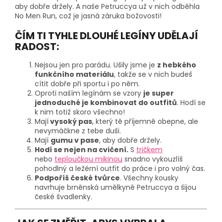
aby dobře držely. A naše Petruccya už v nich odběhla
No Men Run, což je jasná záruka božovosti!
ČÍM TI TYHLE DLOUHÉ LEGÍNY UDĚLAJÍ
RADOST:
Nejsou jen pro parádu. Ušily jsme je
z hebkého
funkčního materiálu
, takže se v nich budeš
cítit dobře při sportu i po něm.
Oproti naším legínám se vzory
je super
jednoduché je kombinovat do outfitů
. Hodí se
k nim totiž skoro všechno!
Mají
vysoký pas
, který tě příjemně obepne, ale
nevymáčkne z tebe duši.
Mají
gumu v pase
, aby dobře držely.
Hodí se nejen na cvičení.
S
tričkem
nebo
teploučkou mikinou
snadno vykouzlíš
pohodlný a ležérní outfit do práce i pro volný čas.
Podpoříš české tvůrce
. Všechny kousky
navrhuje brněnská umělkyně Petruccya a šijou
české švadlenky.