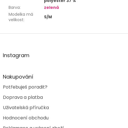
polyester 37 %
Barva
:
zelená
Modelka má
S/M
velikost
:
Z
á
p
a
Instagram
t
í
Nakupování
Potřebuješ poradit?
Doprava a platba
Uživatelská příručka
Hodnocení obchodu