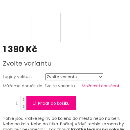
1 390 Kč
Měrná
Zvolte variantu
cena:
Legíny velikost
Můžeme doručit do:
Zvolte variantu
Možnosti doručení
Přidat do košíku
Tohle jsou krátké legíny po kolena do města nebo na běh.
Nebo na kolo. Nebo do fitka. Počkej, vždyť tenhle seznam by
mohl být nekonečný… Tak znova:
Krátké legíny na cokoliv,