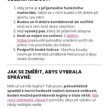
Ušily jsme je
z příjemného funkčního
materiálu
, takže se v nich budeš cítit dobře při
sportu i po něm.
Budou se ti dobře kombinovat do outfitů
.
Hodí se k nim totiž skoro všechno!
Mají
vysoký pas
, který tě příjemně obepne.
Hodí se nejen na cvičení.
S
delším
tričkem
vykouzlíš pohodlný a ležérní outfit do
práce i na procházku do města.
Podpoříš české tvůrce
. Všechny kousky
navrhuje brněnská umělkyně Petruccya a šijou
české švadlenky.
JAK SE ZMĚŘIT, ABYS VYBRALA
SPRÁVNĚ:
Máš už od nás legíny? Tak pozor,
pokud běžně
spadáš k horní hodnotě našich lomené velikosti,
budeš možná potřebovat legíny o číslo větší.
Náš
nový přehledný návod
ti pomůže, abys při výběru už
nikdy nešlápla vedle.