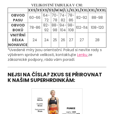
VELIKOSTNÍ TABULKA V CM:
XXS/XS
XS/S
S/M
M/L
L/XL
XL/XXL
XXL/XXXL
OBVOD
64-
70-
74-
78-
60-66
82-92
88-98
PASU
72
78
82
86
OBVOD
82-
88-
94-
98-
78-86
102-114
108-120
BOKŮ
92
98
104
108
VNITŘNÍ
DÉLKA
24
24
25
26
27
27
28
NOHAVICE
*Uvedené míry jsou orientační. Pokud si nevíte rady s
výběrem správné velikosti, kontaktujte
Lenku
ze
zákaznické podpory, ráda vám poradí.
NEJSI NA ČÍSLA? ZKUS SE PŘIROVNAT
K NAŠIM SUPERHRDINKÁM: