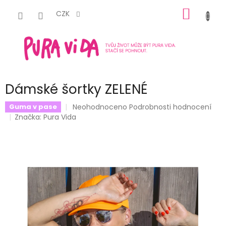
Přejít
NÁKUP
na
CZK
obsah
KOŠÍK
Dámské šortky ZELENÉ
Průměrné
Neohodnoceno
Podrobnosti hodnocení
Guma v pase
hodnocení
Značka:
Pura Vida
produktu
je
0,0
z
5
hvězdiček.