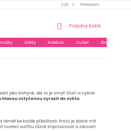
CZK
Přihlášení
NÁKUPNÍ
Prázdný košík
KOŠÍK
onožky
Dárky
Kolekce
Outlet
Blog
t jako bohyně, ale to je omyl! Stačí si vybrat
s hlavou vztyčenou vyrazit do světa
.
 téměř ke každé příležitosti. Proto je dobré mít
ři tvoření outfitu různě improvizovat a zároveň