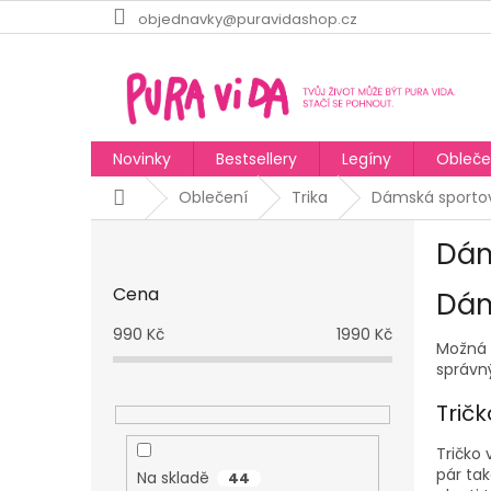
Přejít
objednavky@puravidashop.cz
na
obsah
Novinky
Bestsellery
Legíny
Obleče
Domů
Oblečení
Trika
Dámská sportovn
P
Dám
o
s
Cena
Dám
t
r
990
Kč
1990
Kč
a
Možná s
správn
n
n
Tričk
í
p
Tričko
a
pár tak
Na skladě
44