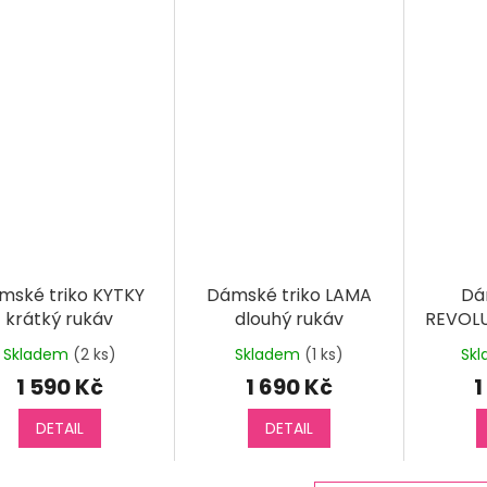
mské triko KYTKY
Dámské triko LAMA
Dá
krátký rukáv
dlouhý rukáv
REVOLU
dl
Skladem
(2 ks)
Skladem
(1 ks)
Sk
1 590 Kč
1 690 Kč
1
DETAIL
DETAIL