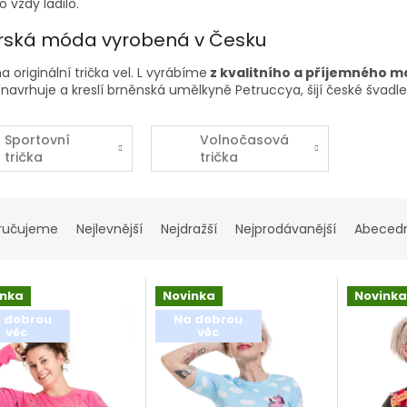
o vždy ladilo.
rská móda vyrobená v Česku
 originální
trička
vel. L
vyrábíme
z kvalitního a příjemného m
navrhuje a kreslí brněnská umělkyně Petruccya, šijí české švadle
Sportovní
Volnočasová
trička
trička
ručujeme
Nejlevnější
Nejdražší
Nejprodávanější
Abeced
inka
Novinka
Novinka
 dobrou
Na dobrou
věc
věc