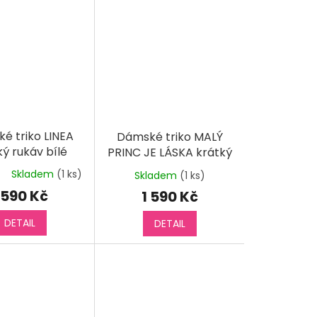
é triko LINEA
Dámské triko MALÝ
ký rukáv bílé
PRINC JE LÁSKA krátký
rukáv
Skladem
(1 ks)
Skladem
(1 ks)
měrné
nocení
 590 Kč
1 590 Kč
duktu
DETAIL
DETAIL
diček.