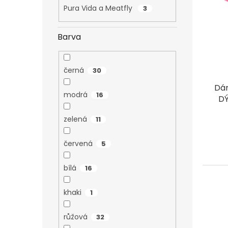
u
Pura Vida a Meatfly
3
o
k
d
t
u
ů
Barva
k
t
ů
černá
30
Dám
modrá
16
DÝ
zelená
11
červená
5
bílá
16
khaki
1
růžová
32