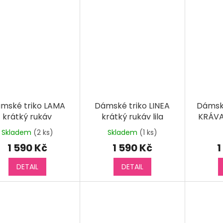
mské triko LAMA
Dámské triko LINEA
Dámsk
krátký rukáv
krátký rukáv lila
KRÁVA
Skladem
(2 ks)
Skladem
(1 ks)
Prů
hod
1 590 Kč
1 590 Kč
1
pro
je
DETAIL
DETAIL
5,0
z
5
hvěz