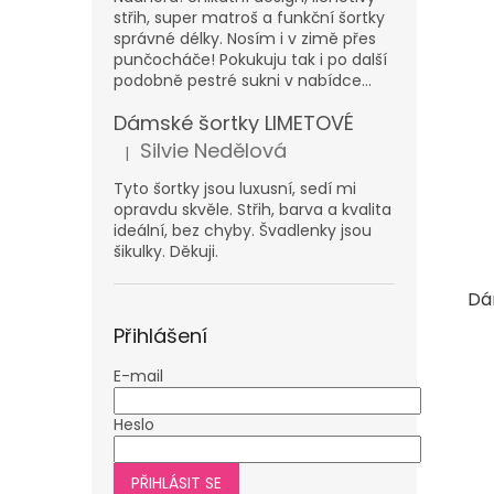
střih, super matroš a funkční šortky
správné délky. Nosím i v zimě přes
punčocháče! Pokukuju tak i po další
podobně pestré sukni v nabídce...
Dámské šortky LIMETOVÉ
Silvie Nedělová
|
Hodnocení produktu je 5 z 5 hvězdiček.
Tyto šortky jsou luxusní, sedí mi
opravdu skvěle. Střih, barva a kvalita
ideální, bez chyby. Švadlenky jsou
šikulky. Děkuji.
Dá
Přihlášení
E-mail
Heslo
PŘIHLÁSIT SE