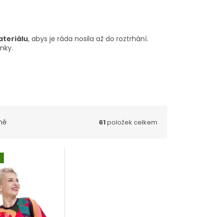
ateriálu
, abys je ráda nosila až do roztrhání.
nky.
ně
61
položek celkem