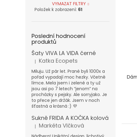
VYMAZAT FILTRY
Položek k zobrazení:
61
Poslední hodnocení
produktů
Šaty VIVA LA VIDA černé
Katka Ecopets
|
Hodnocení produktu je 5 z 5 hvězdiček.
Miluju. Už pár let. Prané byli 1000x a
Dám
pořad vypadají moc hezky. Včetně
límce. Mela jsem i zelené a ty už
jsou asi po 7 letech “jenom” na
procházky s pejsky. Ale sorryjako. Je
to přece jen držák. Jsem v noch
šťastná a krásná :) 💜
Sukně FRIDA A KOČKA kolová
Markéta Vlčková
|
Hodnocení produktu je 5 z 5 hvězdiček.
Nádhera! Unikátní design, lichotivý