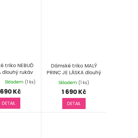
é triko NEBUĎ
Dámské triko MALÝ
 dlouhý rukáv
PRINC JE LÁSKA dlouhý
rukáv
Skladem
(1 ks)
Skladem
(1 ks)
měrné
nocení
 690 Kč
1 690 Kč
duktu
DETAIL
DETAIL
diček.