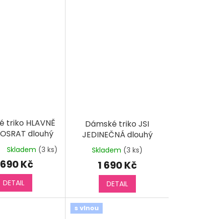
 triko HLAVNĚ
Dámské triko JSI
POSRAT dlouhý
JEDINEČNÁ dlouhý
rukáv
rukáv
Skladem
(3 ks)
Skladem
(3 ks)
měrné
nocení
 690 Kč
1 690 Kč
duktu
DETAIL
DETAIL
s vlnou
diček.