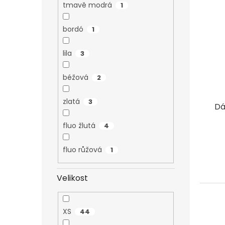
tmavě modrá
1
bordó
1
lila
3
béžová
2
zlatá
3
Dá
fluo žlutá
4
fluo růžová
1
Velikost
XS
44