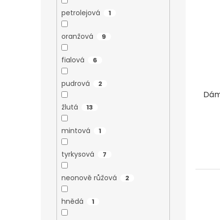
petrolejová
1
oranžová
9
fialová
6
pudrová
2
Dám
žlutá
13
mintová
1
tyrkysová
7
neonově růžová
2
hnědá
1