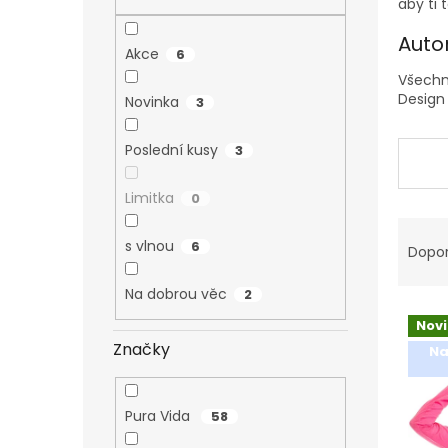
n
aby ti t
e
Auto
l
Akce
6
Všechna
Design 
Novinka
3
Poslední kusy
3
Limitka
0
Ř
s vlnou
a
6
Dopo
z
e
Na dobrou věc
2
V
n
Nov
ý
í
Značky
Na
p
p
i
r
s
o
Pura Vida
58
p
d
r