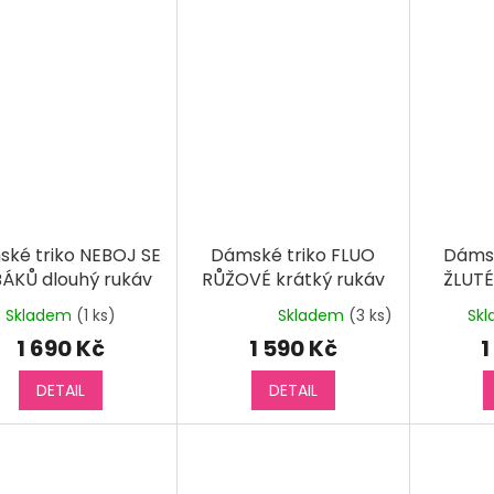
ké triko NEBOJ SE
Dámské triko FLUO
Dámsk
ÁKŮ dlouhý rukáv
RŮŽOVÉ krátký rukáv
ŽLUTÉ
Skladem
(1 ks)
Skladem
(3 ks)
Sk
Průměrné
hodnocení
1 690 Kč
1 590 Kč
1
produktu
je
DETAIL
DETAIL
5,0
z
5
hvězdiček.