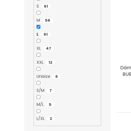
S
61
M
56
L
61
XL
47
XXL
12
Dáms
BUB
Unisize
6
S/M
7
M/L
5
L/XL
2