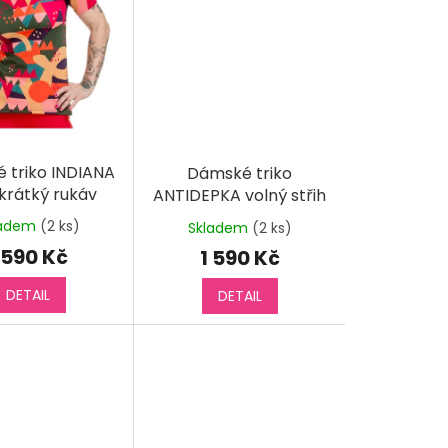
 triko INDIANA
Dámské triko
 krátký rukáv
ANTIDEPKA volný střih
krátký rukáv
ladem
(2 ks)
Skladem
(2 ks)
 590 Kč
1 590 Kč
DETAIL
DETAIL