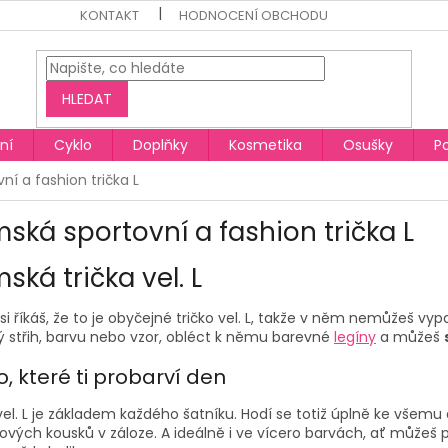
KONTAKT
HODNOCENÍ OBCHODU
HLEDAT
ní
Cyklo
Doplňky
Kosmetika
Osušky
P
í a fashion trička L
ská sportovní a fashion trička L
ská trička
vel.
L
i říkáš, že to je obyčejné
tričko
vel. L,
takže v něm nemůžeš vypada
ý střih, barvu nebo vzor, obléct k němu barevné
legíny
a můžeš
o, které ti probarví den
vel. L
je základem každého šatníku. Hodí se totiž úplně ke všemu a
ových kousků v záloze. A ideálně i ve vícero barvách, ať můžeš p