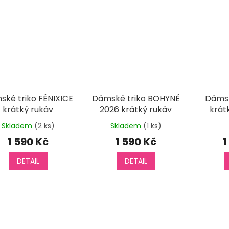
ské triko FÉNIXICE
Dámské triko BOHYNĚ
Dámsk
krátký rukáv
2026 krátký rukáv
krát
Skladem
(2 ks)
Skladem
(1 ks)
Prů
hod
1 590 Kč
1 590 Kč
1
pro
je
DETAIL
DETAIL
5,0
z
5
hvěz