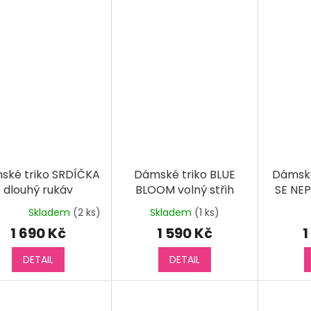
ské triko SRDÍČKA
Dámské triko BLUE
Dámské
dlouhý rukáv
BLOOM volný střih
SE NE
krátký rukáv
Skladem
(2 ks)
Skladem
(1 ks)
Průměrné
Prů
hodnocení
hod
1 690 Kč
1 590 Kč
1
produktu
pro
je
je
DETAIL
DETAIL
5,0
5,0
z
z
5
5
hvězdiček.
hvěz