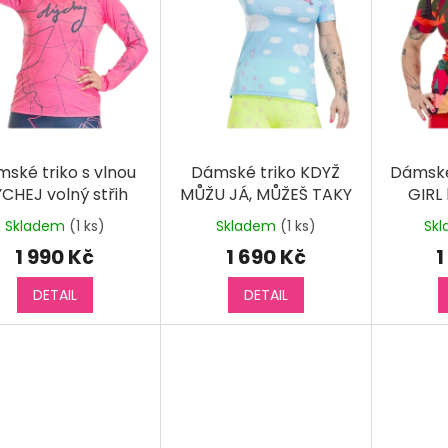
ské triko s vlnou
Dámské triko KDYŽ
Dámské
CHEJ volný střih
MŮŽU JÁ, MŮŽEŠ TAKY
GIRL
dlouhý rukáv
krátký rukáv
Skladem
(1 ks)
Skladem
(1 ks)
Sk
1 990 Kč
1 690 Kč
1
DETAIL
DETAIL