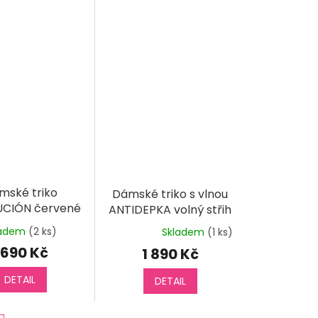
mské triko
Dámské triko s vlnou
CIÓN červené
ANTIDEPKA volný střih
ouhý rukáv
dlouhý rukáv
ladem
(2 ks)
Skladem
(1 ks)
Průměrné
hodnocení
 690 Kč
1 890 Kč
produktu
je
DETAIL
DETAIL
5,0
z
5