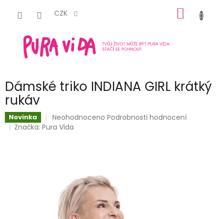
Přejít
NÁKUP
na
CZK
obsah
KOŠÍK
Dámské triko INDIANA GIRL krátký
rukáv
Průměrné
Neohodnoceno
Podrobnosti hodnocení
Novinka
hodnocení
Značka:
Pura Vida
produktu
je
0,0
z
5
hvězdiček.