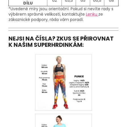
62
63,5
65
66,5
68
DÍLU
*Uvedené míry jsou orientační. Pokud si nevíte rady s
výběrem správné velikosti, kontaktujte
Lenku
ze
zákaznické podpory, ráda vám poradí.
NEJSI NA ČÍSLA? ZKUS SE PŘIROVNAT
K NAŠIM SUPERHRDINKÁM: