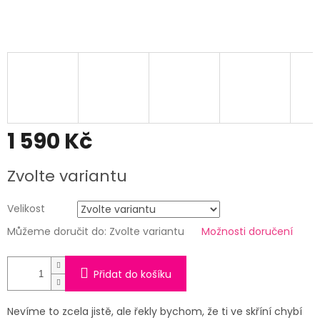
1 590 Kč
Měrná
Zvolte variantu
cena:
Velikost
Můžeme doručit do:
Zvolte variantu
Možnosti doručení
Přidat do košíku
Nevíme to zcela jistě, ale řekly bychom, že ti ve skříní chybí