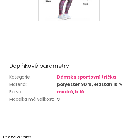
Doplňkové parametry
Kategorie
:
Dámská sportovní trička
Materiál
:
polyester 90 %, elastan 10 %
Barva
:
modrá
,
bílá
Modelka má velikost
:
S
Z
á
p
a
Instagram