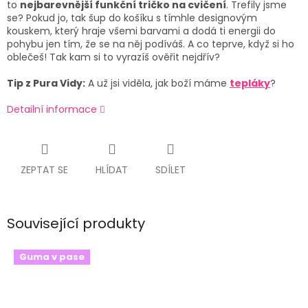
to
nejbarevnější funkční tričko na cvičení
. Trefily jsme
se? Pokud jo, tak šup do košíku s tímhle designovým
kouskem, který hraje všemi barvami a dodá ti energii do
pohybu jen tím, že se na něj podíváš. A co teprve, když si ho
oblečeš! Tak kam si to vyrazíš ověřit nejdřív?
Tip z Pura Vidy:
A už jsi viděla, jak boží máme
tepláky
?
Detailní informace
ZEPTAT SE
HLÍDAT
SDÍLET
Související produkty
Guma v pase