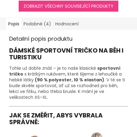
ZOBRAZIT VŠECHNY SOUVISEJÍCÍ PRODUKTY
Popis
Podobné (4)
Hodnocení
Detailní popis produktu
DÁMSKÉ SPORTOVNÍ TRIČKO NA BĚH I
TURISTIKU
Tohle už dobře znáš – je to naše klasické
sportovní
tričko
s krátkým rukávem, které šijeme z lehoučké a
hebké látky
(90 % polyester, 10 % elastan)
. V té se ti
bude skvěle sportovat, ať už se rozhodneš pro běh,
lekci ve fitku, nebo třeba brusle. K mání je ve
velikostech XS–XL.
JAK SE ZMĚŘIT, ABYS VYBRALA
SPRÁVNĚ: