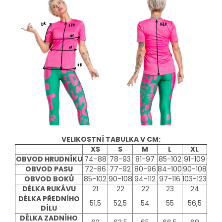
VELIKOSTNÍ TABULKA V CM:
XS
S
M
L
XL
OBVOD HRUDNÍKU
74-88
78-93
81-97
85-102
91-109
OBVOD PASU
72-86
77-92
80-96
84-100
90-108
OBVOD BOKŮ
85-102
90-108
94-112
97-116
103-123
DÉLKA RUKÁVU
21
22
22
23
24
DÉLKA PŘEDNÍHO
51,5
52,5
54
55
56,5
DÍLU
DÉLKA ZADNÍHO