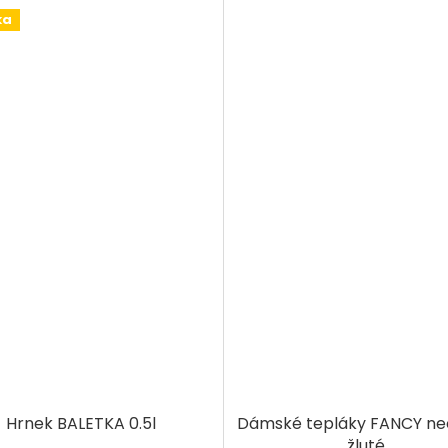
ka
Hrnek BALETKA 0.5l
Dámské tepláky FANCY n
žluté