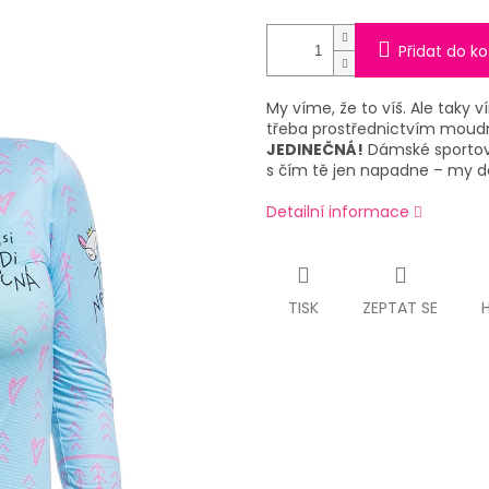
Přidat do ko
My víme, že to víš. Ale taky 
třeba prostřednictvím moudré 
JEDINEČNÁ!
Dámské sportov
s čím tě jen napadne – my
Detailní informace
TISK
ZEPTAT SE