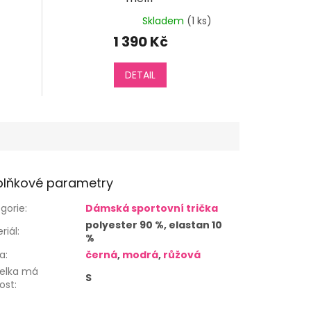
Skladem
(1 ks)
Průměrné
hodnocení
1 390 Kč
produktu
je
5,0
DETAIL
z
5
hvězdiček.
lňkové parametry
gorie
:
Dámská sportovní trička
polyester 90 %, elastan 10
riál
:
%
va
:
černá
,
modrá
,
růžová
elka má
S
kost
: