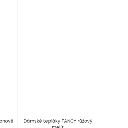
eonově
Dámské tepláky FANCY růžový
melír