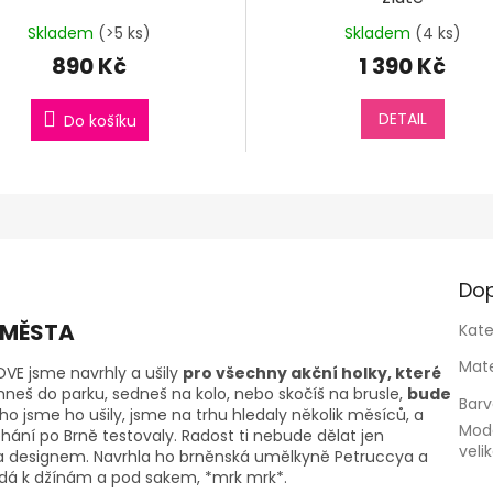
Skladem
(>5 ks)
Skladem
(4 ks)
890 Kč
1 390 Kč
DETAIL
Do košíku
Dop
 MĚSTA
Kate
Mate
OVE jsme navrhly a ušily
pro všechny akční holky, které
hneš do parku, sedneš na kolo, nebo skočíš na brusle,
bude
Bar
rého jsme ho ušily, jsme na trhu hledaly několik měsíců, a
Mod
hání po Brně testovaly. Radost ti nebude dělat jen
veli
a designem. Navrhla ho brněnská umělkyně Petruccya a
padá k džínám a pod sakem, *mrk mrk*.