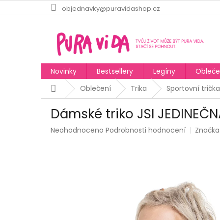
Přejít
objednavky@puravidashop.cz
na
obsah
Novinky
Bestsellery
Legíny
Obleče
Domů
Oblečení
Trika
Sportovní trička
Dámské triko JSI JEDINEČN
Průměrné
Neohodnoceno
Podrobnosti hodnocení
Značka
hodnocení
produktu
je
0,0
z
5
hvězdiček.