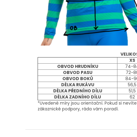
VELIKO
XS
OBVOD HRUDNÍKU
74-8
OBVOD PASU
72-8
OBVOD BOKŮ
84-9
DÉLKA RUKÁVU
56,5
DÉLKA PŘEDNÍHO DÍLU
51,5
DÉLKA ZADNÍHO DÍLU
62
*Uvedené míry jsou orientační. Pokud si nevíte
zákaznické podpory, ráda vám poradí.
Z