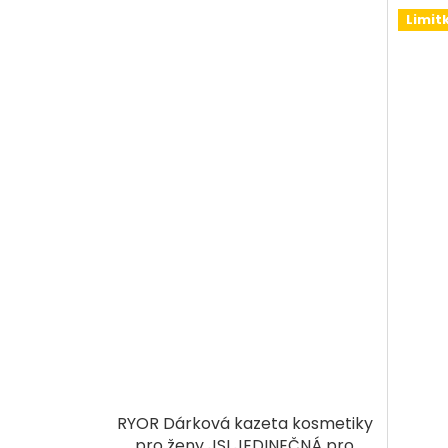
Limit
RYOR Dárková kazeta kosmetiky
pro ženy JSI JEDINEČNÁ pro