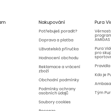
ram
Nakupování
Pura Vi
Potřebuješ poradit?
Věrnost
program
AMIGAS
Doprava a platba
Pura Vid
Uživatelská příručka
pro skup
sportov
Hodnocení obchodu
Pravidla
Reklamace a vrácení
zboží
Kdo je P
Obchodní podmínky
Ambasa
Podmínky ochrany
Tým Pur
osobních údajů
Soubory cookies
Recenze