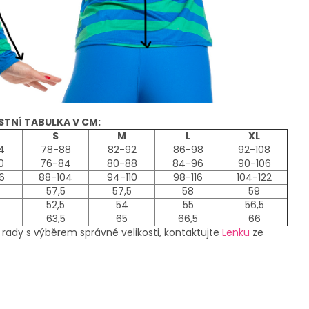
STNÍ TABULKA V CM:
S
M
L
XL
4
78-88
82-92
86-98
92-108
0
76-84
80-88
84-96
90-106
6
88-104
94-110
98-116
104-122
57,5
57,5
58
59
52,5
54
55
56,5
63,5
65
66,5
66
 rady s výběrem správné velikosti, kontaktujte
Lenku
ze