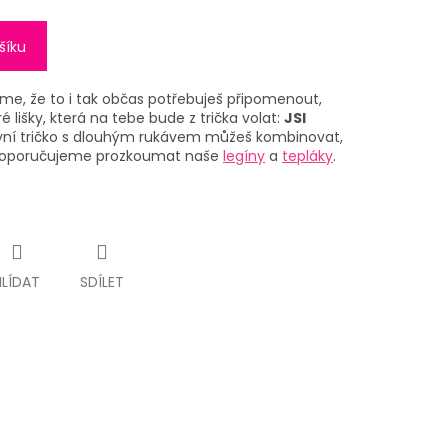
šíku
víme, že to i tak občas potřebuješ připomenout,
lišky, která na tebe bude z trička volat:
JSI
ní tričko s dlouhým rukávem můžeš kombinovat,
 doporučujeme prozkoumat naše
legíny
a
tepláky
.
HLÍDAT
SDÍLET