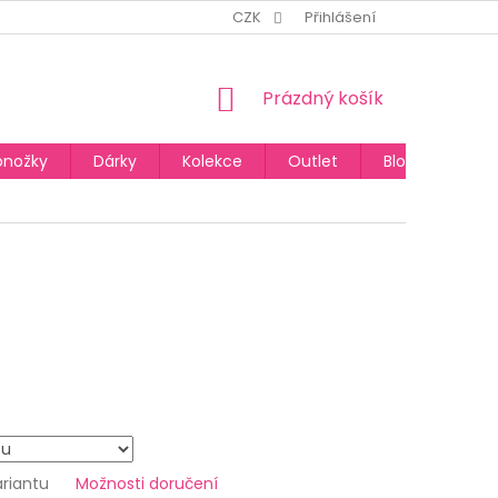
CZK
Přihlášení
NÁKUPNÍ
Prázdný košík
KOŠÍK
onožky
Dárky
Kolekce
Outlet
Blog
ariantu
Možnosti doručení