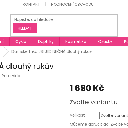
KONTAKT
HODNOCENÍ OBCHODU
HLEDAT
ní
Cyklo
Doplňky
Kosmetika
Osušky
P
Dámské triko JSI JEDINEČNÁ dlouhý rukáv
Á dlouhý rukáv
:
Pura Vida
1 690 Kč
Měrná
Zvolte variantu
cena:
Velikost
Můžeme doručit do:
Zvolte v