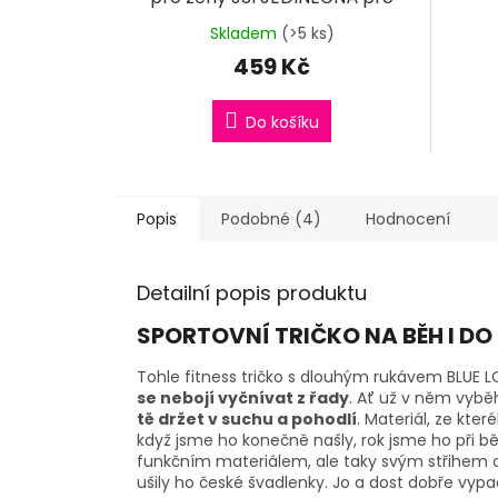
každý den
Skladem
(>5 ks)
459 Kč
Do košíku
Popis
Podobné (4)
Hodnocení
Detailní popis produktu
SPORTOVNÍ TRIČKO NA BĚH I DO
Tohle fitness tričko s dlouhým rukávem BLUE L
se nebojí vyčnívat z řady
. Ať už v něm vybě
tě držet v suchu a pohodlí
. Materiál, ze kte
když jsme ho konečně našly, rok jsme ho při bě
funkčním materiálem, ale taky svým střihem 
ušily ho české švadlenky. Jo a dost dobře vy