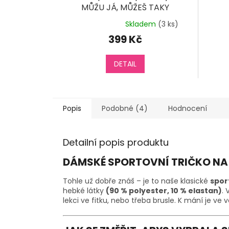
MŮŽU JÁ, MŮŽEŠ TAKY
Skladem
(3 ks)
Průměrné
hodnocení
399 Kč
produktu
je
5,0
DETAIL
z
5
hvězdiček.
Popis
Podobné (4)
Hodnocení
Detailní popis produktu
DÁMSKÉ SPORTOVNÍ TRIČKO NA B
Tohle už dobře znáš – je to naše klasické
spor
hebké látky
(90 % polyester, 10 % elastan)
. 
lekci ve fitku, nebo třeba brusle. K mání je ve 