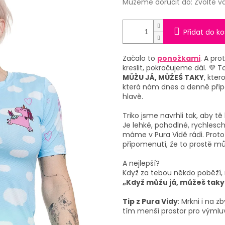
Můžeme doručit do:
Zvolte v
Přidat do ko
Začalo to
ponožkami
. A pr
kreslit, pokračujeme dál. 💜 T
MŮŽU JÁ, MŮŽEŠ TAKY
, kte
která nám dnes a denně připo
hlavě.
Triko jsme navrhli tak, aby t
Je lehké, pohodlné, rychlesc
máme v Pura Vidě rádi. Proto
připomenutí, že to prostě můž
A nejlepší?
Když za tebou někdo poběží,
„Když můžu já, můžeš taky
Tip z Pura Vidy
: Mrkni i na 
tím menší prostor pro výmlu