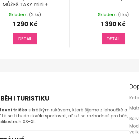
MŮŽEŠ TAKY mini +
Skladem
(2 ks)
Skladem
(1 ks)
1 290 Kč
1 390 Kč
DETAIL
DETAIL
Dop
ĚH I TURISTIKU
Kate
Mate
tovní tričko
s krátkým rukávem, které šijeme z lehoučké a
V té se ti bude skvěle sportovat, ať už se rozhodneš pro běh,
Bar
velikostech XS–XL.
Mod
veli