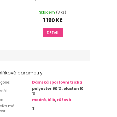
Skladem
(3 ks)
1 190 Kč
DETAIL
lňkové parametry
gorie
:
Dámská sportovní trička
polyester 90 %, elastan 10
riál
:
%
va
:
modrá
,
bílá
,
růžová
elka má
S
kost
: