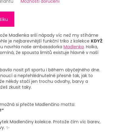
ariantu
Možnosti doručení
šíku
otože Madlenka srší nápady víc než my stíháme
ohle je nejbarevnější funkční triko z kolekce
KDYŽ
rou navrhla naše ambasadorka
Madlenka
. Holka,
míná, že spousta limitů existuje hlavně v naší
ě bavilo nosit při sportu i během obyčejného dne.
hnoucí a nepřehlédnutelné přesně tak, jak to
že někdy stačí jen trochu odvahy, barvy a
eš zkusit taky.
 možná si přečte Madlenčino motto:
!“
zbytek Madlenčiny kolekce. Protože čím víc barev,
vy. ✨