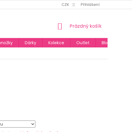
CZK
Přihlášení
NÁKUPNÍ
Prázdný košík
KOŠÍK
onožky
Dárky
Kolekce
Outlet
Blog