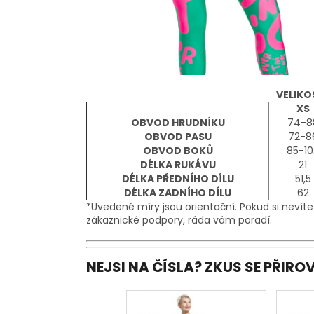
VELIKO
XS
OBVOD HRUDNÍKU
74-8
OBVOD PASU
72-8
OBVOD BOKŮ
85-10
DÉLKA RUKÁVU
21
DÉLKA PŘEDNÍHO DÍLU
51,5
DÉLKA ZADNÍHO DÍLU
62
*Uvedené míry jsou orientační. Pokud si nevíte
zákaznické podpory, ráda vám poradí.
NEJSI NA ČÍSLA? ZKUS SE PŘIR