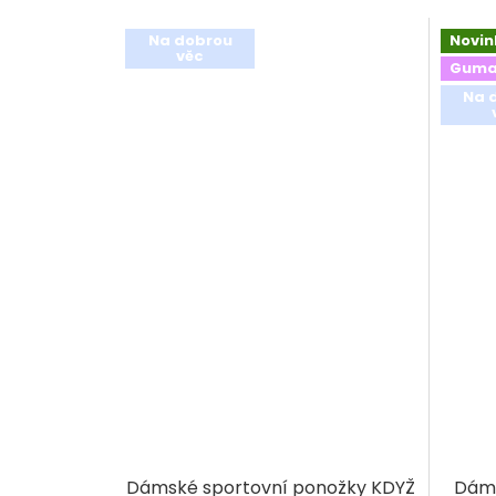
Na dobrou
Novin
věc
Guma
Na 
Dámské sportovní ponožky KDYŽ
Dáms