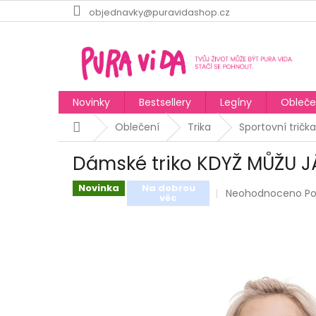
Přejít
objednavky@puravidashop.cz
na
obsah
Novinky
Bestsellery
Legíny
Obleče
Domů
Oblečení
Trika
Sportovní trička
Dámské triko KDYŽ MŮŽU JÁ
Novinka
Na dobrou
Průměrné
Neohodnoceno
Po
věc
hodnocení
produktu
je
0,0
z
5
hvězdiček.