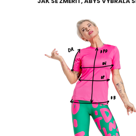
JAK SE ZMĚŘIT, ABYS VYBRALA 