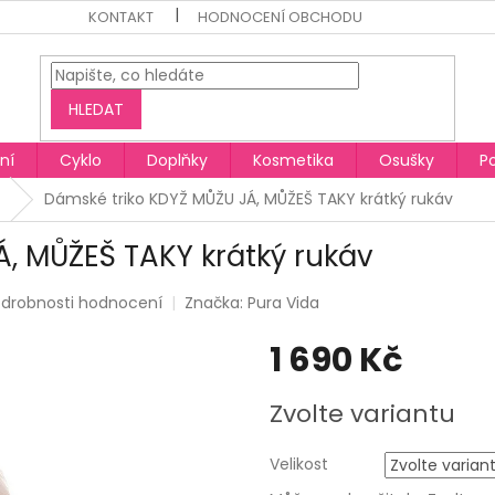
KONTAKT
HODNOCENÍ OBCHODU
HLEDAT
ní
Cyklo
Doplňky
Kosmetika
Osušky
P
Dámské triko KDYŽ MŮŽU JÁ, MŮŽEŠ TAKY krátký rukáv
, MŮŽEŠ TAKY krátký rukáv
drobnosti hodnocení
Značka:
Pura Vida
1 690 Kč
Měrná
Zvolte variantu
cena:
Velikost