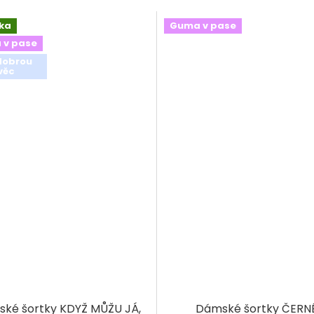
ka
Guma v pase
 v pase
dobrou
věc
ké šortky KDYŽ MŮŽU JÁ,
Dámské šortky ČERN