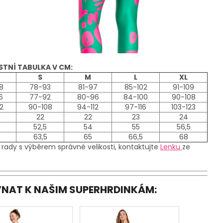
STNÍ TABULKA V CM:
S
M
L
XL
8
78-93
81-97
85-102
91-109
6
77-92
80-96
84-100
90-108
2
90-108
94-112
97-116
103-123
22
22
23
24
52,5
54
55
56,5
63,5
65
66,5
68
 rady s výběrem správné velikosti, kontaktujte
Lenku
ze
OVNAT K NAŠIM SUPERHRDINKÁM: