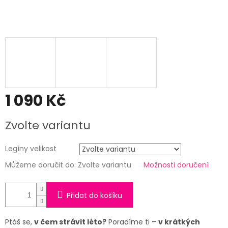
1 090 Kč
Měrná
Zvolte variantu
cena:
Legíny velikost
Můžeme doručit do:
Zvolte variantu
Možnosti doručení
Přidat do košíku
Ptáš se,
v čem strávit léto?
Poradíme ti –
v krátkých