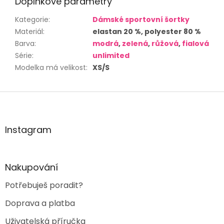
Doplňkové parametry
Kategorie
:
Dámské sportovní šortky
Materiál
:
elastan 20 %, polyester 80 %
Barva
:
modrá
,
zelená
,
růžová
,
fialová
Série
:
unlimited
Modelka má velikost
:
XS/S
Z
á
p
a
Instagram
t
í
Nakupování
Potřebuješ poradit?
Doprava a platba
Uživatelská příručka