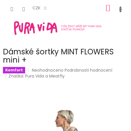
Přejít
NÁKUP
na
CZK
obsah
KOŠÍK
Dámské šortky MINT FLOWERS
mini +
Průměrné
Neohodnoceno
Podrobnosti hodnocení
Komfort
hodnocení
Značka:
Pura Vida a Meatfly
produktu
je
0,0
z
5
hvězdiček.