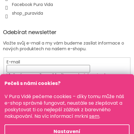
Facebook Pura Vida
shop_puravida
Odebírat newsletter
Vložte svůj e-mail a my vám budeme zasílat informace o
nových produktech na našem e-shopu.
E-mail
Vložením e-mailu souhlasíte s
podmínkami ochrany
osobních údajů
Pečeš s námi cookies?
PŘIHLÁSIT SE
V Pura Vidě pečeme cookies – díky tomu může náš
e-shop správně fungovat, neustále se zlepšovat a
poskytovat ti co nejlepší zážitek z barevného
nakupování. Na víc informací mrkni
sem
.
Vytvořil Shoptet
Nastavení