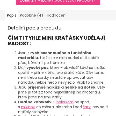
ZOBRAZIT VŠECHNY SOUVISEJÍCÍ PRODUKTY
Popis
Podobné (4)
Hodnocení
Detailní popis produktu
ČÍM TI TYHLE MINI KRAŤÁSKY UDĚLAJÍ
RADOST:
Jsou z
rychleschnoucího a funkčního
materiálu
, takže se v nich budeš cítit dobře
před, během i po tréninku.
Mají
vysoký pas
, který – obzvlášť když se trošku
opotíš – přilne k tělu jako druhá kůže. Díky tomu
není třeba šortky neustále upravovat aby
náhodou někde něco nevylezlo. Však to známe.
Jsou
příjemné na kůži a hebké na dotek
. Ušily
jsme je totiž z toho nejkvalitnějšího materiálu,
který jsme na trhu našly.
Hodí se kamkoliv
. S
bolerkem
na sport,
s
mikinou
do města, ale třeba i pod
šaty
, aby se ti
netřely stehýnka.