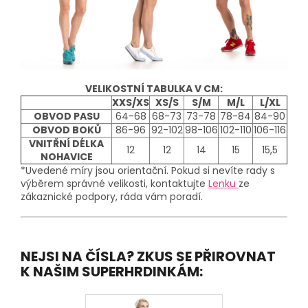
VELIKOSTNÍ TABULKA V CM:
XXS/XS
XS/S
S/M
M/L
L/XL
OBVOD PASU
64-68
68-73
73-78
78-84
84-90
OBVOD BOKŮ
86-96
92-102
98-106
102-110
106-116
VNITŘNÍ DÉLKA
12
12
14
15
15,5
NOHAVICE
*Uvedené míry jsou orientační. Pokud si nevíte rady s
výběrem správné velikosti, kontaktujte
Lenku
ze
zákaznické podpory, ráda vám poradí.
NEJSI NA ČÍSLA? ZKUS SE PŘIROVNAT
K NAŠIM SUPERHRDINKÁM: