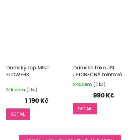
Dámský top MINT
Dámské triko JSI
FLOWERS
JEDINEČNÁ mintové
Skladem
(2 ks)
Průměrné
Skladem
(1 ks)
hodnocení
990 Kč
produktu
1 190 Kč
je
DETAIL
3,0
DETAIL
z
5
hvězdiček.