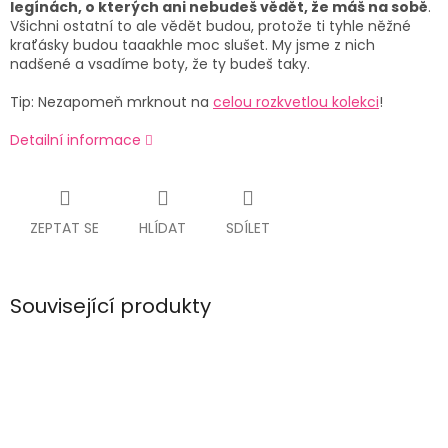
legínách, o kterých ani nebudeš vědět, že máš na sobě
.
Všichni ostatní to ale vědět budou, protože ti tyhle něžné
kraťásky budou taaakhle moc slušet. My jsme z nich
nadšené a vsadíme boty, že ty budeš taky.
Tip: Nezapomeň mrknout na
celou rozkvetlou kolekci
!
Detailní informace
ZEPTAT SE
HLÍDAT
SDÍLET
Související produkty