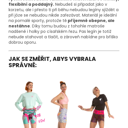
flexibilní a poddajný.
Nebudeš si připadat jako v
korzetu, ale i přesto ti při běhu nebudou legíny sjíždět a
při józe se nebudou nikde zařezávat. Materiál je ideální
na pomalé sporty, protože tě
příjemně obepne, ale
nestáhne
. Díky tomu budou z tohohle matroše
nadšené i holky po císařském řezu. Pas legín je totiž
nebude stahovat a tlačit, a zároveň nabídne pro bříško
dobrou oporu.
JAK SE ZMĚŘIT, ABYS VYBRALA
SPRÁVNĚ: