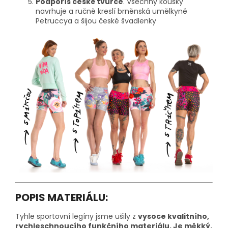
Podpoříš české tvůrce
. Všechny kousky
navrhuje a ručně kreslí brněnská umělkyně
Petruccya a šijou české švadlenky
POPIS MATERIÁLU:
Tyhle sportovní legíny jsme ušily z
vysoce kvalitního,
rychleschnoucího funkčního materiálu. Je měkký,