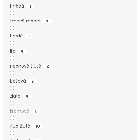
hnědá
1
tmavě modrá
3
bordó
1
lila
8
neonově žlutá
2
béžová
2
zlatá
8
krémová
0
fluo žlutá
10