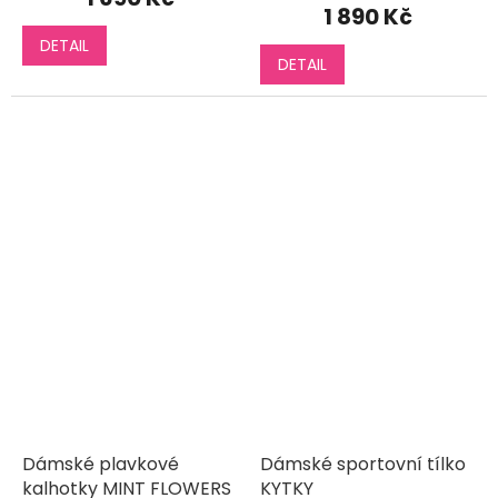
produktu
1 890 Kč
je
DETAIL
5,0
DETAIL
z
5
hvězdiček.
Dámské plavkové
Dámské sportovní tílko
kalhotky MINT FLOWERS
KYTKY