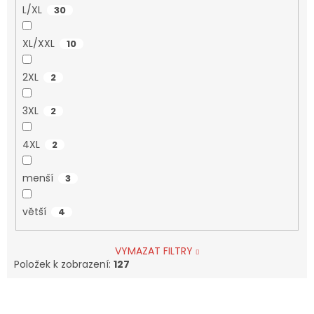
L/XL
30
XL/XXL
10
2XL
2
3XL
2
4XL
2
menší
3
větší
4
VYMAZAT FILTRY
Položek k zobrazení:
127
V
ý