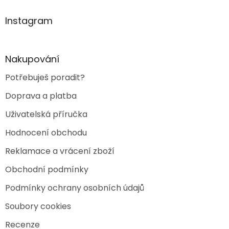
n
í
p
í
p
a
Instagram
r
t
v
í
k
y
Nakupování
v
ý
Potřebuješ poradit?
p
i
Doprava a platba
s
u
Uživatelská příručka
Hodnocení obchodu
Reklamace a vrácení zboží
Obchodní podmínky
Podmínky ochrany osobních údajů
Soubory cookies
Recenze