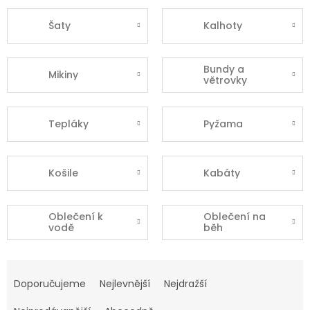
Šaty
Kalhoty
Bundy a
Mikiny
větrovky
Tepláky
Pyžama
Košile
Kabáty
Oblečení k
Oblečení na
vodě
běh
Ř
a
Doporučujeme
Nejlevnější
Nejdražší
z