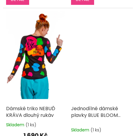
Dámské triko NEBUĎ
Jednodílné dámské
KRÁVA dlouhý rukáv
plavky BLUE BLOOM
sportovní
Skladem
(1 ks)
Průměrné
Skladem
(1 ks)
hodnocení
1 690 Kč