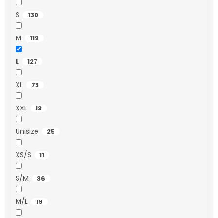
S
130
M
119
L
127
XL
73
XXL
13
Unisize
25
XS/S
11
S/M
36
M/L
19