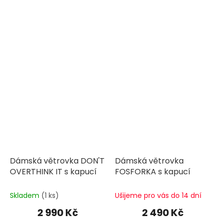
Dámská větrovka DON'T
Dámská větrovka
OVERTHINK IT s kapucí
FOSFORKA s kapucí
Skladem
(1 ks)
Ušijeme pro vás do 14 dní
2 990 Kč
2 490 Kč