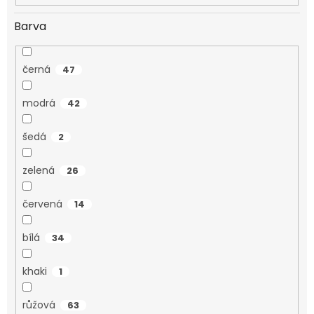
Barva
černá
47
modrá
42
šedá
2
zelená
26
červená
14
bílá
34
khaki
1
růžová
63