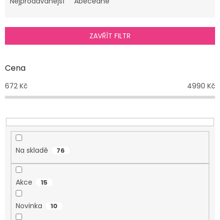
e
Nejprodávanější
Abecedně
n
í
p
ZAVŘÍT FILTR
r
o
d
Cena
u
672
Kč
4990
Kč
k
t
ů
Na skladě
76
Akce
15
Novinka
10