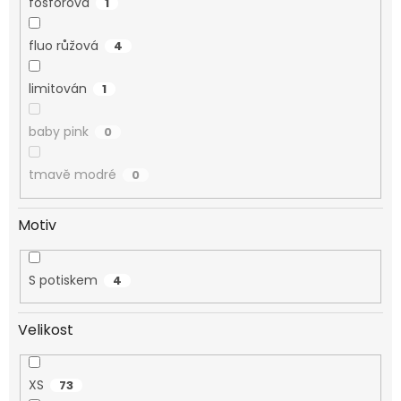
fosforová
1
fluo růžová
4
limitován
1
baby pink
0
tmavě modré
0
Motiv
S potiskem
4
Velikost
XS
73