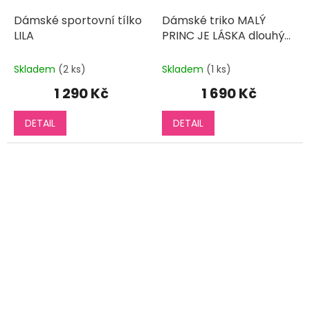
Dámské sportovní tílko
Dámské triko MALÝ
LILA
PRINC JE LÁSKA dlouhý
rukáv
Skladem
(2 ks)
Skladem
(1 ks)
1 290 Kč
1 690 Kč
DETAIL
DETAIL