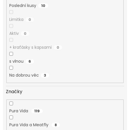
Poslední kusy
10
Limitka
0
Aktiv
0
+ kraťásky s kapsami
0
s vlnou
6
Na dobrou věc
3
Značky
Pura Vida
119
Pura Vida a Meatfly
8