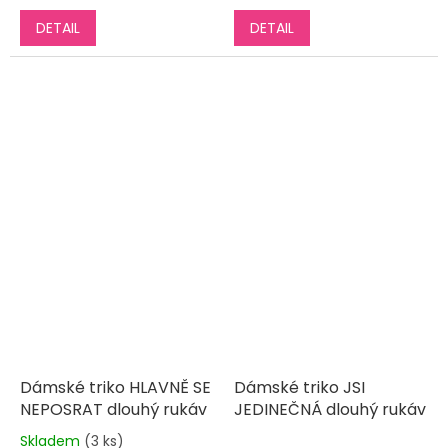
DETAIL
DETAIL
Dámské triko HLAVNĚ SE
Dámské triko JSI
NEPOSRAT dlouhý rukáv
JEDINEČNÁ dlouhý rukáv
Skladem
(3 ks)
Průměrné