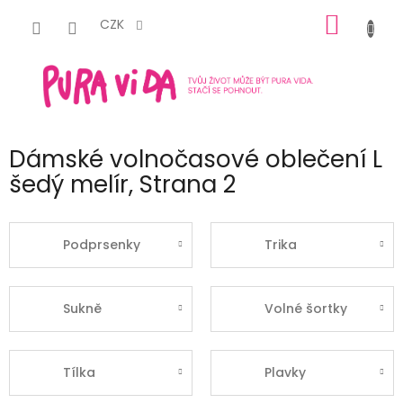
Přejít
NÁKUP
na
CZK
obsah
KOŠÍK
Dámské volnočasové oblečení L
šedý melír
, Strana 2
Podprsenky
Trika
Sukně
Volné šortky
Tílka
Plavky