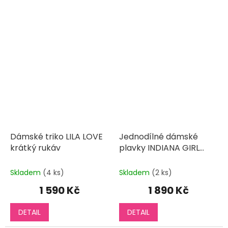
Dámské triko LILA LOVE
Jednodílné dámské
krátký rukáv
plavky INDIANA GIRL
sportovní
Skladem
(4 ks)
Skladem
(2 ks)
1 590 Kč
1 890 Kč
DETAIL
DETAIL