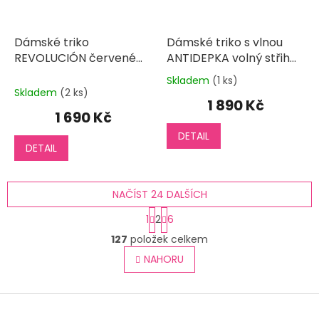
Dámské triko
Dámské triko s vlnou
REVOLUCIÓN červené
ANTIDEPKA volný střih
dlouhý rukáv
dlouhý rukáv
Skladem
(1 ks)
Průměrné
Skladem
(2 ks)
hodnocení
1 890 Kč
produktu
1 690 Kč
je
DETAIL
5,0
DETAIL
z
5
hvězdiček.
NAČÍST 24 DALŠÍCH
S
1
2
6
t
O
r
127
položek celkem
v
á
l
NAHORU
n
á
k
o
d
v
Z
a
á
c
á