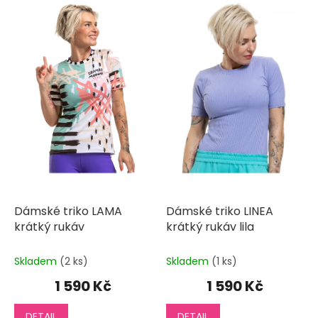
p
i
s
p
r
o
d
u
k
t
ů
Dámské triko LAMA
Dámské triko LINEA
krátký rukáv
krátký rukáv lila
Skladem
(2 ks)
Skladem
(1 ks)
1 590 Kč
1 590 Kč
DETAIL
DETAIL