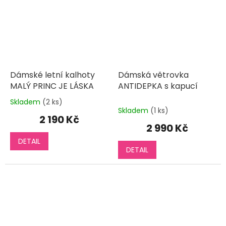
Dámské letní kalhoty
Dámská větrovka
MALÝ PRINC JE LÁSKA
ANTIDEPKA s kapucí
Skladem
(2 ks)
Průměrné
Skladem
(1 ks)
hodnocení
2 190 Kč
produktu
2 990 Kč
je
DETAIL
5,0
DETAIL
z
5
hvězdiček.