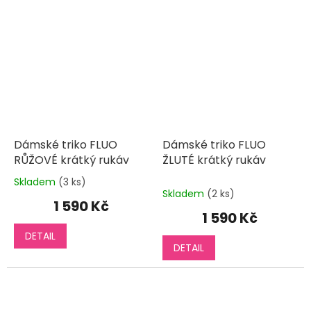
Dámské triko FLUO
Dámské triko FLUO
RŮŽOVÉ krátký rukáv
ŽLUTÉ krátký rukáv
Skladem
(3 ks)
Průměrné
Skladem
(2 ks)
hodnocení
1 590 Kč
produktu
1 590 Kč
je
DETAIL
5,0
DETAIL
z
5
hvězdiček.