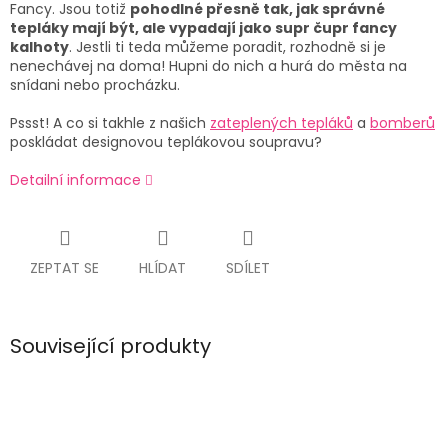
Fancy. Jsou totiž
pohodlné přesně tak, jak správné
tepláky mají být, ale vypadají jako supr čupr fancy
kalhoty
. Jestli ti teda můžeme poradit, rozhodně si je
nenechávej na doma! Hupni do nich a hurá do města na
snídani nebo procházku.
Pssst! A co si takhle z našich
zateplených tepláků
a
bomberů
poskládat designovou teplákovou soupravu?
Detailní informace
ZEPTAT SE
HLÍDAT
SDÍLET
Související produkty