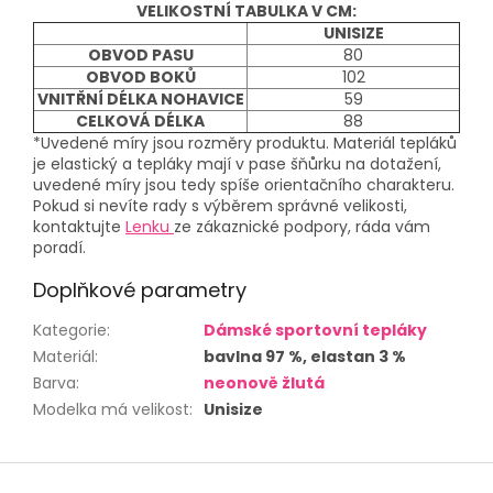
VELIKOSTNÍ TABULKA V CM:
UNISIZE
OBVOD PASU
80
OBVOD BOKŮ
102
VNITŘNÍ DÉLKA NOHAVICE
59
CELKOVÁ DÉLKA
88
*Uvedené míry jsou rozměry produktu. Materiál tepláků
je elastický a tepláky mají v pase šňůrku na dotažení,
uvedené míry jsou tedy spíše orientačního charakteru.
Pokud si nevíte rady s výběrem správné velikosti,
kontaktujte
Lenku
ze zákaznické podpory, ráda vám
poradí.
Doplňkové parametry
Kategorie
:
Dámské sportovní tepláky
Materiál
:
bavlna 97 %, elastan 3 %
Barva
:
neonově žlutá
Modelka má velikost
:
Unisize
Z