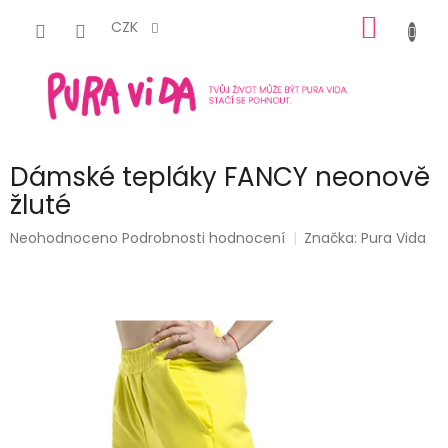
Přejít
NÁKUP
na
CZK
obsah
KOŠÍK
Dámské tepláky FANCY neonově
žluté
Průměrné
Neohodnoceno
Podrobnosti hodnocení
Značka:
Pura Vida
hodnocení
produktu
je
0,0
z
5
hvězdiček.