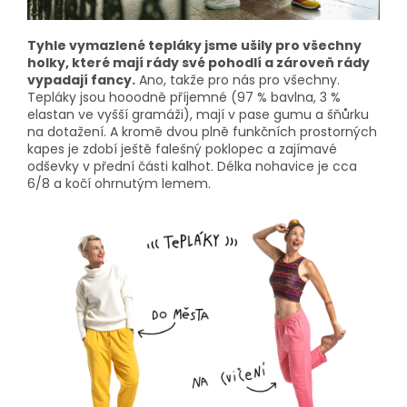
Tyhle vymazlené tepláky jsme ušily pro všechny
holky, které mají rády své pohodlí a zároveň rády
vypadají fancy.
Ano, takže pro nás pro všechny.
Tepláky jsou hooodně příjemné (97 % bavlna, 3 %
elastan ve vyšší gramáži), mají v pase gumu a šňůrku
na dotažení. A kromě dvou plně funkčních prostorných
kapes je zdobí ještě falešný poklopec a zajímavé
odševky v přední části kalhot. Délka nohavice je cca
6/8 a kočí ohrnutým lemem.