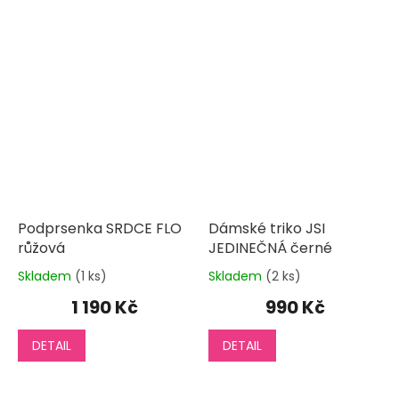
Podprsenka SRDCE FLO
Dámské triko JSI
růžová
JEDINEČNÁ černé
Skladem
(1 ks)
Skladem
(2 ks)
Průměrné
Průměrné
hodnocení
hodnocení
1 190 Kč
990 Kč
produktu
produktu
je
je
DETAIL
DETAIL
5,0
3,3
z
z
5
5
hvězdiček.
hvězdiček.