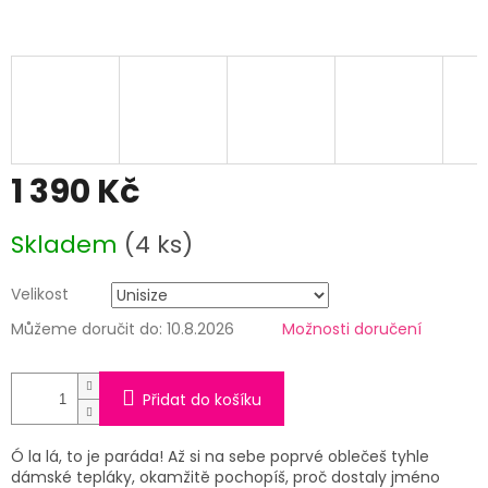
1 390 Kč
Měrná
Skladem
(4 ks)
cena:
Velikost
Můžeme doručit do:
10.8.2026
Možnosti doručení
Přidat do košíku
Ó la lá, to je paráda! Až si na sebe poprvé oblečeš tyhle
dámské tepláky, okamžitě pochopíš, proč dostaly jméno