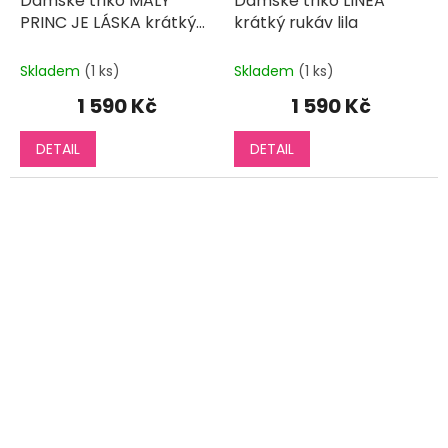
Dámské triko MALÝ
Dámské triko LINEA
PRINC JE LÁSKA krátký
krátký rukáv lila
rukáv
Skladem
(1 ks)
Skladem
(1 ks)
1 590 Kč
1 590 Kč
DETAIL
DETAIL