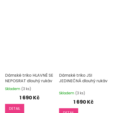
Dámské triko HLAVNĚ SE
Dámské triko JSI
NEPOSRAT dlouhý rukáv
JEDINEČNÁ dlouhý rukáv
Skladem
(3 ks)
Průměrné
Skladem
(3 ks)
hodnocení
1 690 Kč
produktu
1 690 Kč
je
DETAIL
5,0
DETAIL