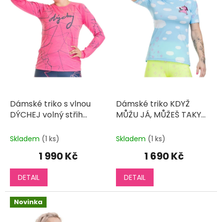
r
o
d
u
k
t
ů
Dámské triko s vlnou
Dámské triko KDYŽ
DÝCHEJ volný střih
MŮŽU JÁ, MŮŽEŠ TAKY
dlouhý rukáv
krátký rukáv
Skladem
(1 ks)
Skladem
(1 ks)
1 990 Kč
1 690 Kč
DETAIL
DETAIL
Novinka