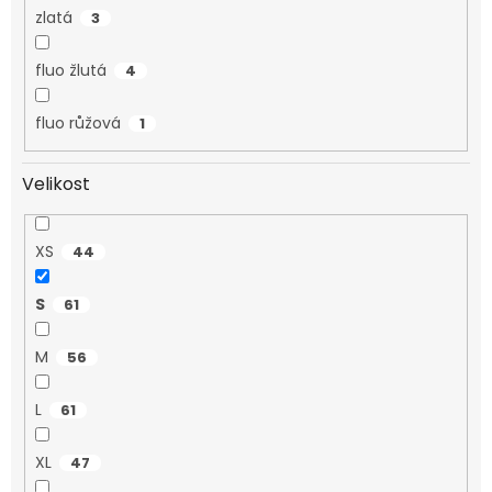
zlatá
3
fluo žlutá
4
fluo růžová
1
Velikost
XS
44
S
61
M
56
L
61
XL
47