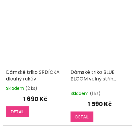
Dámské triko SRDÍČKA
Dámské triko BLUE
dlouhý rukáv
BLOOM volný střih
krátký rukáv
Skladem
(2 ks)
Průměrné
Skladem
(1 ks)
hodnocení
1 690 Kč
produktu
1 590 Kč
je
DETAIL
5,0
DETAIL
z
5
hvězdiček.