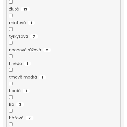
žlutá
13
mintová
1
tyrkysová
7
neonově růžová
2
hnědá
1
tmavě modrá
1
bordó
1
lila
3
béžová
2