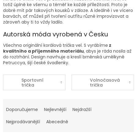
totiž úplně ke všemu a téměř ke každé příležitosti. Proto je
dobré mít pár takových kousků v záloze. A ideálně i ve vícero
barvách, ať můžeš při tvoření outfitu různě improvizovat a
zároveň aby ti to vždy ladilo.
Autorská móda vyrobená v Česku
Všechna originální korálová
trička vel. S
vyrábíme
z
kvalitního a příjemného materiálu
, abys je ráda nosila až
do roztrhání. Design navrhuje a kreslí brněnská umělkyně
Petruccya, šijí české švadlenky.
Sportovní
Volnočasová
trička
trička
Ř
a
Doporučujeme
Nejlevnější
Nejdražší
z
e
Nejprodávanější
Abecedně
n
í