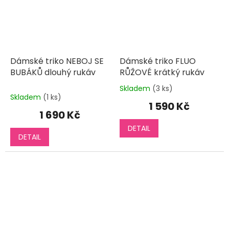
Dámské triko NEBOJ SE
Dámské triko FLUO
BUBÁKŮ dlouhý rukáv
RŮŽOVÉ krátký rukáv
Skladem
(3 ks)
Průměrné
Skladem
(1 ks)
hodnocení
1 590 Kč
produktu
1 690 Kč
je
DETAIL
5,0
DETAIL
z
5
hvězdiček.