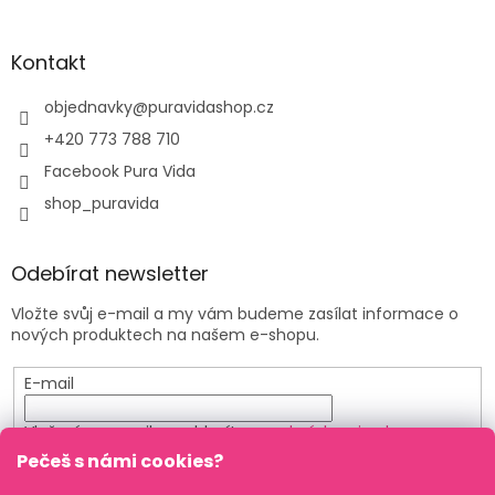
Kontakt
objednavky
@
puravidashop.cz
+420 773 788 710
Facebook Pura Vida
shop_puravida
Odebírat newsletter
Vložte svůj e-mail a my vám budeme zasílat informace o
nových produktech na našem e-shopu.
E-mail
Vložením e-mailu souhlasíte s
podmínkami ochrany
osobních údajů
Pečeš s námi cookies?