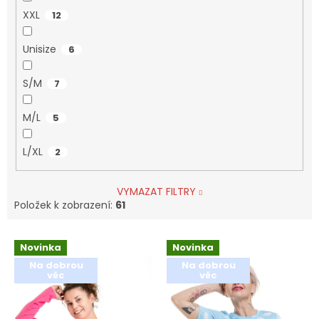
XXL
12
Unisize
6
S/M
7
M/L
5
L/XL
2
VYMAZAT FILTRY
Položek k zobrazení:
61
V
Novinka
Novinka
ý
Na dobrou
Na dobrou
p
věc
věc
i
s
p