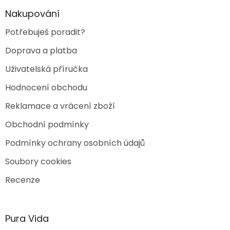
y
Nakupování
v
ý
Potřebuješ poradit?
p
i
Doprava a platba
s
u
Uživatelská příručka
Hodnocení obchodu
Reklamace a vrácení zboží
Obchodní podmínky
Podmínky ochrany osobních údajů
Soubory cookies
Recenze
Pura Vida