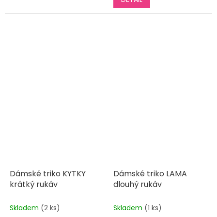
z
5
hvězdiček.
Dámské triko KYTKY
Dámské triko LAMA
krátký rukáv
dlouhý rukáv
Skladem
(2 ks)
Skladem
(1 ks)