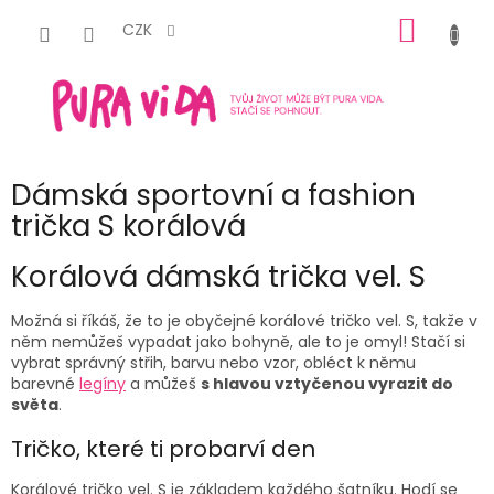
Přejít
NÁKUP
na
CZK
obsah
KOŠÍK
Dámská sportovní a fashion
trička S korálová
Korálová
dámská trička vel. S
Možná si říkáš, že to je obyčejné korálové
tričko vel. S
,
takže v
něm nemůžeš vypadat jako bohyně, ale to je omyl! Stačí si
vybrat správný střih, barvu nebo vzor, obléct k němu
barevné
legíny
a můžeš
s hlavou vztyčenou vyrazit do
světa
.
Tričko, které ti probarví den
Korálové tričko vel. S
je základem každého šatníku. Hodí se