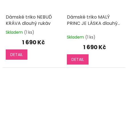
Dámské triko NEBUĎ
Dámské triko MALÝ
KRÁVA dlouhý rukáv
PRINC JE LÁSKA dlouhý
rukáv
Skladem
(1 ks)
Průměrné
Skladem
(1 ks)
hodnocení
1 690 Kč
produktu
1 690 Kč
je
DETAIL
5,0
DETAIL
z
5
hvězdiček.