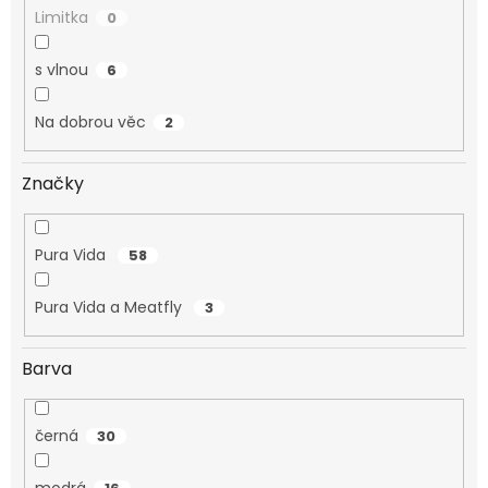
Limitka
0
s vlnou
6
Na dobrou věc
2
Značky
Pura Vida
58
Pura Vida a Meatfly
3
Barva
černá
30
modrá