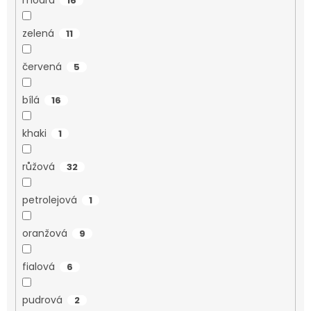
16
zelená
11
červená
5
bílá
16
khaki
1
růžová
32
petrolejová
1
oranžová
9
fialová
6
pudrová
2