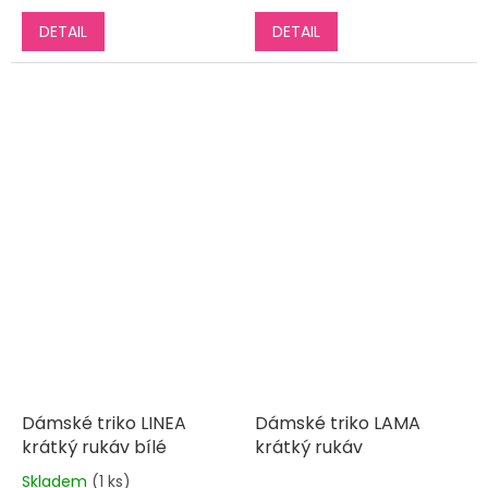
DETAIL
DETAIL
Dámské triko LINEA
Dámské triko LAMA
krátký rukáv bílé
krátký rukáv
Skladem
(1 ks)
Průměrné