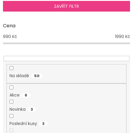
p
ZAVŘÍT FILTR
r
o
d
Cena
u
990
Kč
1990
Kč
k
t
ů
Na skladě
50
Akce
6
Novinka
3
Poslední kusy
3