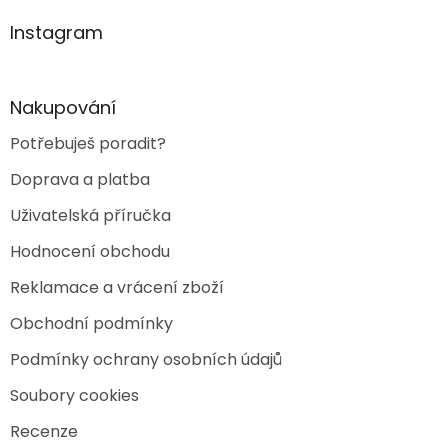
d
p
a
a
Instagram
c
t
í
í
p
r
Nakupování
v
k
Potřebuješ poradit?
y
v
Doprava a platba
ý
p
Uživatelská příručka
i
s
Hodnocení obchodu
u
Reklamace a vrácení zboží
Obchodní podmínky
Podmínky ochrany osobních údajů
Soubory cookies
Recenze