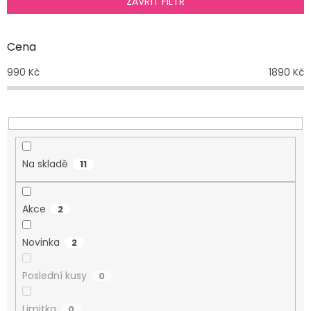
ZAVŘÍT FILTR
r
o
d
Cena
u
990
Kč
1890
Kč
k
t
ů
Na skladě
11
Akce
2
Novinka
2
Poslední kusy
0
Limitka
0