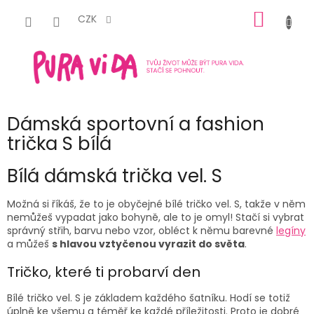
Přejít
NÁKUP
na
CZK
obsah
KOŠÍK
Dámská sportovní a fashion
trička S bílá
Bílá
dámská trička vel. S
Možná si říkáš, že to je obyčejné bílé
tričko vel. S
,
takže v něm
nemůžeš vypadat jako bohyně, ale to je omyl! Stačí si vybrat
správný střih, barvu nebo vzor, obléct k němu barevné
legíny
a můžeš
s hlavou vztyčenou vyrazit do světa
.
Tričko, které ti probarví den
Bílé tričko vel. S
je základem každého šatníku. Hodí se totiž
úplně ke všemu a téměř ke každé příležitosti. Proto je dobré