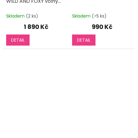
WILD AND FOXY volný
střih dlouhý rukáv
Skladem
(2 ks)
Skladem
(>5 ks)
1 890 Kč
990 Kč
DETAIL
DETAIL