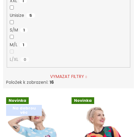
XXL
1
Unisize
5
S/M
1
M/L
1
L/XL
0
VYMAZAT FILTRY
Položek k zobrazení:
16
V
Novinka
Novinka
ý
Na dobrou
p
věc
i
s
p