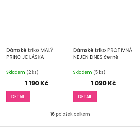
Dámské triko MALÝ
Dámské triko PROTIVNÁ
PRINC JE LÁSKA
NEJEN DNES černé
Skladem
(2 ks)
Skladem
(5 ks)
1 190 Kč
1 090 Kč
DETAIL
DETAIL
16
položek celkem
O
v
l
Z
á
á