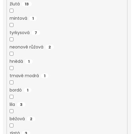
žlutá
13
mintová
1
tyrkysová
7
neonově růžová
2
hnědá
1
tmavě modrá
1
bordó
1
lila
3
béžová
2
zlatá
3