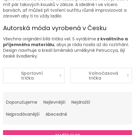
mít pár takových kousků v záloze. A ideálně i ve vícero
barvách, ať můžeš při tvoření outfitu různě improvizovat a
zároveň aby ti to vždy ladilo.
Autorská móda vyrobená v Česku
Všechna originální bílá
trička vel. S
vyrábíme
z kvalitního a
příjemného materiálu
, abys je ráda nosila až do roztrhání.
Design navrhuje a kreslí brněnská umělkyně Petruccya, šijí
české švadlenky.
Sportovní
Volnočasová
trička
trička
Ř
a
Doporučujeme
Nejlevnější
Nejdražší
z
e
Nejprodávanější
Abecedně
n
í
p