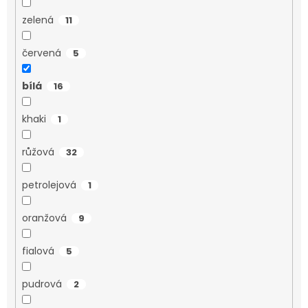
zelená
11
červená
5
bílá
16
khaki
1
růžová
32
petrolejová
1
oranžová
9
fialová
5
pudrová
2