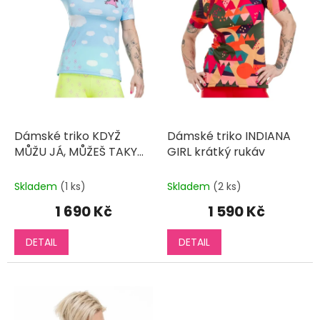
r
o
d
u
k
t
ů
Dámské triko KDYŽ
Dámské triko INDIANA
MŮŽU JÁ, MŮŽEŠ TAKY
GIRL krátký rukáv
krátký rukáv
Skladem
(1 ks)
Skladem
(2 ks)
1 690 Kč
1 590 Kč
DETAIL
DETAIL