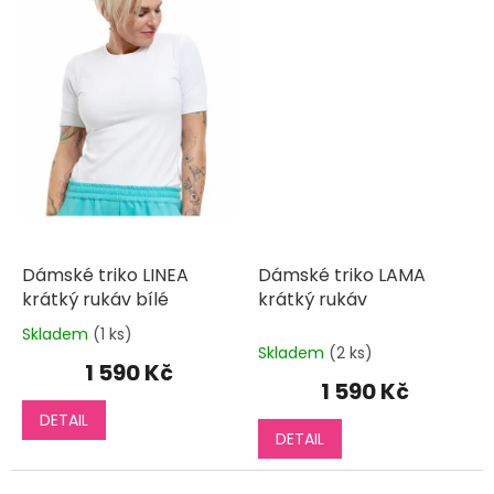
Dámské triko LINEA
Dámské triko LAMA
krátký rukáv bílé
krátký rukáv
Skladem
(1 ks)
Průměrné
Skladem
(2 ks)
hodnocení
1 590 Kč
produktu
1 590 Kč
je
DETAIL
5,0
DETAIL
z
5
hvězdiček.