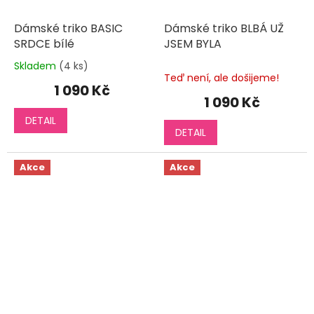
Dámské triko BASIC
Dámské triko BLBÁ UŽ
SRDCE bílé
JSEM BYLA
Skladem
(4 ks)
Průměrné
Teď není, ale došijeme!
hodnocení
1 090 Kč
produktu
1 090 Kč
je
DETAIL
5,0
DETAIL
z
5
hvězdiček.
Akce
Akce