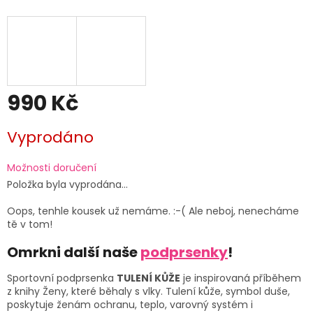
990 Kč
Měrná
Vyprodáno
cena:
Možnosti doručení
Položka byla vyprodána…
Oops, tenhle kousek už nemáme. :-( Ale neboj, nenecháme
tě v tom!
Omrkni další naše
podprsenky
!
Sportovní podprsenka
TULENÍ KŮŽE
je inspirovaná příběhem
z knihy Ženy, které běhaly s vlky. Tulení kůže, symbol duše,
poskytuje ženám ochranu, teplo, varovný systém i