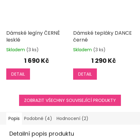
Dámské legíny ČERNÉ
Dámské tepláky DANCE
lesklé
černé
Skladem
(3 ks)
Skladem
(3 ks)
Průměrné
Průměrné
hodnocení
hodnocení
1 690 Kč
1 290 Kč
produktu
produktu
je
je
DETAIL
DETAIL
4,0
3,2
z
z
5
5
hvězdiček.
hvězdiček.
ZOBRAZIT VŠECHNY SOUVISEJÍCÍ PRODUKTY
Popis
Podobné (4)
Hodnocení (2)
Detailní popis produktu