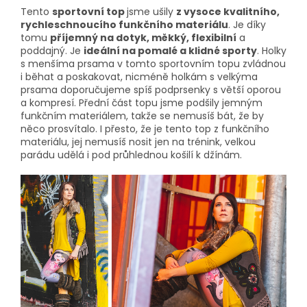
Tento
sportovní top
jsme ušily
z vysoce kvalitního,
rychleschnoucího funkčního materiálu
. Je díky
tomu
příjemný na dotyk, měkký, flexibilní
a
poddajný. Je
ideální na pomalé a klidné sporty
. Holky
s menšíma prsama v tomto sportovním topu zvládnou
i běhat a poskakovat, nicméně holkám s velkýma
prsama doporučujeme spíš podprsenky s větší oporou
a kompresí. Přední část topu jsme podšily jemným
funkčním materiálem, takže se nemusíš bát, že by
něco prosvítalo. I přesto, že je tento top z funkčního
materiálu, jej nemusíš nosit jen na trénink, velkou
parádu udělá i pod průhlednou košilí k džínám.