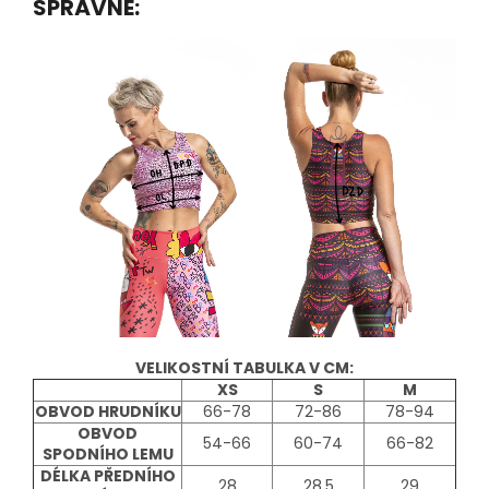
SPRÁVNĚ:
VELIKOSTNÍ TABULKA V CM:
XS
S
M
OBVOD HRUDNÍKU
66-78
72-86
78-94
OBVOD
54-66
60-74
66-82
SPODNÍHO LEMU
DÉLKA PŘEDNÍHO
28
28,5
29