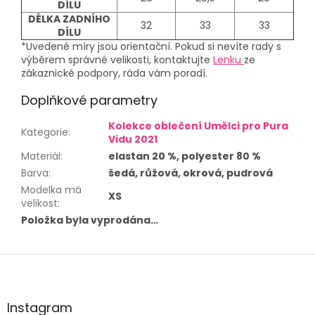
DÍLU
DÉLKA ZADNÍHO
32
33
33
DÍLU
*Uvedené míry jsou orientační. Pokud si nevíte rady s
výběrem správné velikosti, kontaktujte
Lenku
ze
zákaznické podpory, ráda vám poradí.
Doplňkové parametry
Kolekce oblečení Umělci pro Pura
Kategorie
:
Vidu 2021
Materiál
:
elastan 20 %, polyester 80 %
Barva
:
šedá, růžová, okrová, pudrová
Modelka má
XS
velikost
:
Položka byla vyprodána…
Z
á
p
a
Instagram