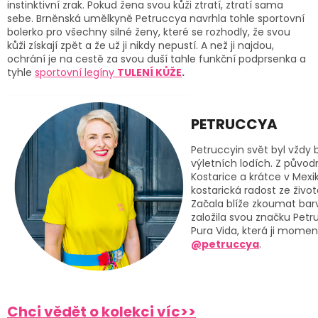
instinktivní zrak. Pokud žena svou kůži ztratí, ztratí sama
sebe. Brněnská umělkyně Petruccya navrhla tohle sportovní
bolerko pro všechny silné ženy, které se rozhodly, že svou
kůži získají zpět a že už ji nikdy nepustí. A než ji najdou,
ochrání je na cestě za svou duší tahle funkční podprsenka a
tyhle
sportovní legíny
TULENÍ KŮŽE
.
PETRUCCYA
Petruccyin svět byl vždy 
výletních lodích. Z půvo
Kostarice a krátce v Mexik
kostarická radost ze živo
Začala blíže zkoumat barv
založila svou značku Petru
Pura Vida, která ji mome
@petruccya
.
Chci vědět o kolekci víc>>