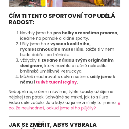
ČÍM TI TENTO SPORTOVNÍ TOP UDĚLÁ
RADOST:
Navrhly jsme ho
pro holky s menšíma prsama
,
ideálně na pomalé a klidné sporty.
Ušily jsme ho
z vysoce kvalitního,
rychleschnoucího materiálu
, takže ti v něm
bude dobře i po tréninku.
Vždycky ti
zvedne náladu svým originálním
designem
, který navrhla a ručně nakreslila
brněnská umělkyně Petruccya.
Můžeš machrovat s celým setem:
ušily jsme k
němu i
tulivé tulení legíny
.
Neboj, víme, o čem mluvíme, tyhle kousky už šijeme
nějakej ten pátek.
Schválně se mrkni, jak to s Pura
Vidou celé začalo. Jo a když už jsme zmínily to jméno:
o
co, že neuhodneš, odkud jsme si ho půjčily?
JAK SE ZMĚŘIT, ABYS VYBRALA