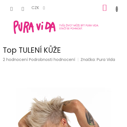
Přejít
NÁKUP
na
CZK
obsah
KOŠÍK
Top TULENÍ KŮŽE
Průměrné
2 hodnocení
Podrobnosti hodnocení
Značka:
Pura Vida
hodnocení
produktu
je
5,0
z
5
hvězdiček.