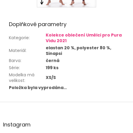
Doplňkové parametry
Kolekce oblečení Umělci pro Pura
Kategorie
:
Vidu 2021
elastan 20 %, polyester 80 %,
Materiál
:
Sinapsi
Barva
:
černá
Série
:
199 ks
Modelka má
XS/S
velikost
:
Položka byla vyprodána…
Z
á
p
a
Instagram
t