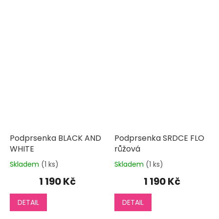
Podprsenka BLACK AND
Podprsenka SRDCE FLO
WHITE
růžová
Skladem
(1 ks)
Skladem
(1 ks)
Průměrné
Průměrné
hodnocení
hodnocení
1 190 Kč
1 190 Kč
produktu
produktu
je
je
DETAIL
DETAIL
3,9
5,0
z
z