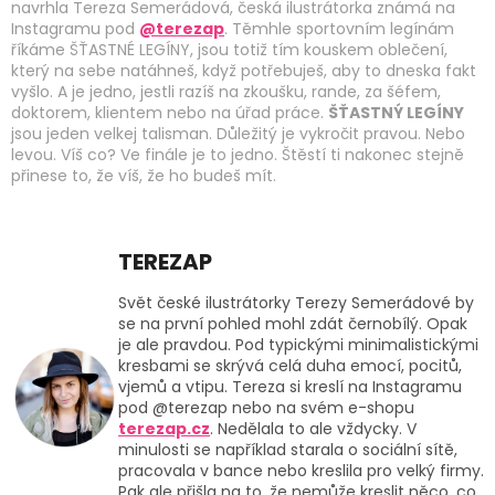
navrhla Tereza Semerádová, česká ilustrátorka známá na
Instagramu pod
@terezap
. Těmhle sportovním legínám
říkáme ŠŤASTNÉ LEGÍNY, jsou totiž tím kouskem oblečení,
který na sebe natáhneš, když potřebuješ, aby to dneska fakt
vyšlo. A je jedno, jestli razíš na zkoušku, rande, za šéfem,
doktorem, klientem nebo na úřad práce.
ŠŤASTNÝ LEGÍNY
jsou jeden velkej talisman. Důležitý je vykročit pravou. Nebo
levou. Víš co? Ve finále je to jedno. Štěstí ti nakonec stejně
přinese to, že víš, že ho budeš mít.
TEREZAP
Svět české ilustrátorky Terezy Semerádové by
se na první pohled mohl zdát černobílý. Opak
je ale pravdou. Pod typickými minimalistickými
kresbami se skrývá celá duha emocí, pocitů,
vjemů a vtipu. Tereza si kreslí na Instagramu
pod @terezap nebo na svém e-shopu
terezap.cz
. Nedělala to ale vždycky. V
minulosti se například starala o sociální sítě,
pracovala v bance nebo kreslila pro velký firmy.
Pak ale přišla na to, že nemůže kreslit něco, co