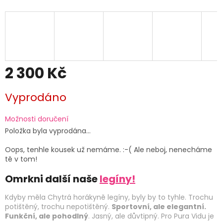
2 300 Kč
Měrná
Vyprodáno
cena:
Možnosti doručení
Položka byla vyprodána…
Oops, tenhle kousek už nemáme. :-( Ale neboj, nenecháme
tě v tom!
Omrkni další naše
legíny!
Kdyby měla Chytrá horákyně legíny, byly by to tyhle. Trochu
potištěný, trochu nepotištěný.
Sportovní, ale elegantní.
Funkční, ale pohodlný
. Jasný, ale důvtipný. Pro Pura Vidu je