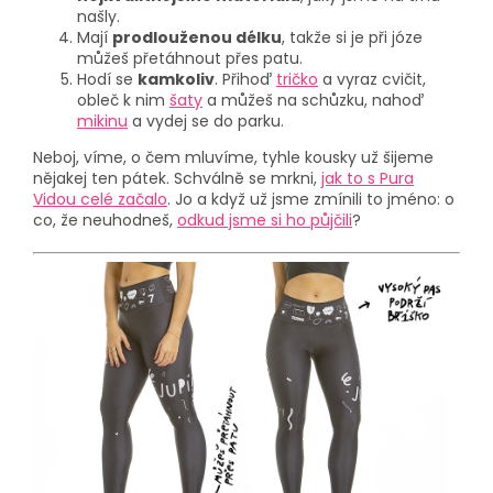
našly.
Mají
prodlouženou délku
, takže si je při józe
můžeš přetáhnout přes patu.
Hodí se
kamkoliv
. Přihoď
tričko
a vyraz cvičit,
obleč k nim
šaty
a můžeš na schůzku, nahoď
mikinu
a vydej se do parku.
Neboj, víme, o čem mluvíme, tyhle kousky už šijeme
nějakej ten pátek. Schválně se mrkni,
jak to s Pura
Vidou celé začalo
. Jo a když už jsme zmínili to jméno: o
co, že neuhodneš,
odkud jsme si ho půjčili
?