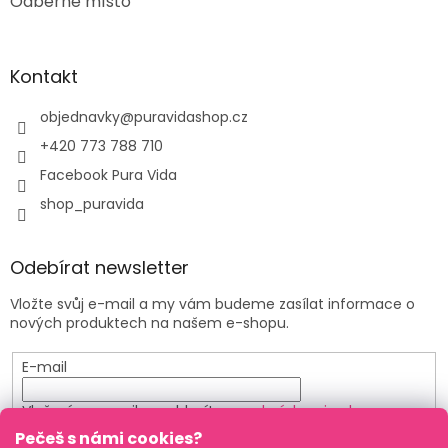
Odběrné místo
Kontakt
objednavky
@
puravidashop.cz
+420 773 788 710
Facebook Pura Vida
shop_puravida
Odebírat newsletter
Vložte svůj e-mail a my vám budeme zasílat informace o
nových produktech na našem e-shopu.
E-mail
Vložením e-mailu souhlasíte s
podmínkami ochrany
osobních údajů
Pečeš s námi cookies?