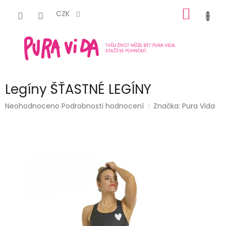
Přejít
NÁKUP
na
CZK
obsah
KOŠÍK
Legíny ŠŤASTNÉ LEGÍNY
Průměrné
Neohodnoceno
Podrobnosti hodnocení
Značka:
Pura Vida
hodnocení
produktu
je
0,0
z
5
hvězdiček.