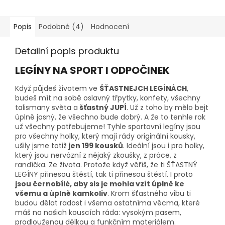
5
5
hvězdiček.
hvězdiček.
Popis
Podobné (4)
Hodnocení
Detailní popis produktu
LEGÍNY NA SPORT I ODPOČINEK
Když půjdeš životem ve
ŠŤASTNEJCH LEGÍNÁCH
,
budeš mít na sobě oslavný třpytky, konfety, všechny
talismany světa a
šťastný JUPÍ
. Už z toho by mělo bejt
úplně jasný, že všechno bude dobrý. A že to tenhle rok
už všechny potřebujeme! Tyhle sportovní legíny jsou
pro všechny holky, který mají rády originální kousky,
ušily jsme totiž
jen 199 kousků
. Ideální jsou i pro holky,
který jsou nervózní z nějaký zkoušky, z práce, z
randíčka. Ze života. Protože když věříš, že ti ŠŤASTNÝ
LEGÍNY přinesou štěstí, tak ti přinesou štěstí. I proto
jsou černobílé, aby sis je mohla vzít úplně ke
všemu a úplně kamkoliv
. Krom šťastného vibu ti
budou dělat radost i všema ostatníma věcma, které
máš na našich kouscích ráda: vysokým pasem,
prodlouženou délkou a funkčním materiálem.