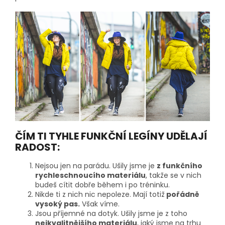
ČÍM TI TYHLE FUNKČNÍ LEGÍNY UDĚLAJÍ
RADOST:
Nejsou jen na parádu. Ušily jsme je
z funkčního
rychleschnoucího materiálu
, takže se v nich
budeš cítit dobře během i po tréninku.
Nikde ti z nich nic nepoleze. Mají totiž
pořádně
vysoký pas.
Však víme.
Jsou příjemné na dotyk. Ušily jsme je z toho
nejkvalitnějšího materiálu
, jaký jsme na trhu