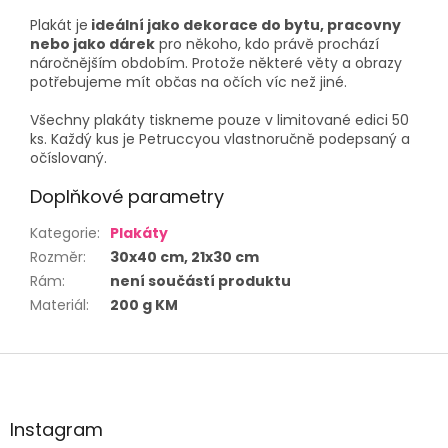
Plakát je
ideální jako dekorace do bytu, pracovny
nebo jako dárek
pro někoho, kdo právě prochází
náročnějším obdobím. Protože některé věty a obrazy
potřebujeme mít občas na očích víc než jiné.
Všechny plakáty tiskneme pouze v limitované edici 50
ks. Každý kus je Petruccyou vlastnoručně podepsaný a
očíslovaný.
Doplňkové parametry
Kategorie
:
Plakáty
Rozměr
:
30x40 cm, 21x30 cm
Rám
:
není součástí produktu
Materiál
:
200 g KM
Z
á
p
a
Instagram