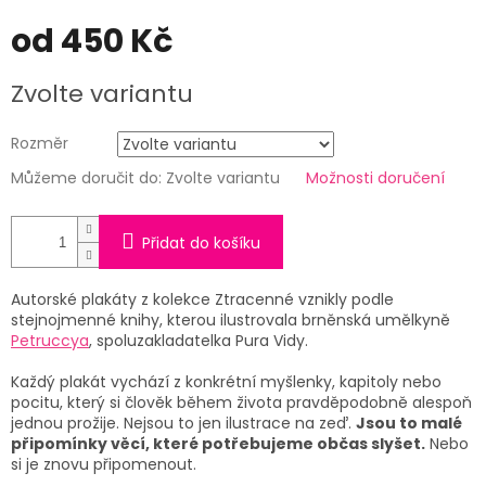
od
450 Kč
Měrná
Zvolte variantu
cena:
Rozměr
Můžeme doručit do:
Zvolte variantu
Možnosti doručení
Přidat do košíku
Autorské plakáty z kolekce Ztracenné vznikly podle
stejnojmenné knihy, kterou ilustrovala brněnská umělkyně
Petruccya
, spoluzakladatelka Pura Vidy.
Každý plakát vychází z konkrétní myšlenky, kapitoly nebo
pocitu, který si člověk během života pravděpodobně alespoň
jednou prožije. Nejsou to jen ilustrace na zeď.
Jsou to malé
připomínky věcí, které potřebujeme občas slyšet.
Nebo
si je znovu připomenout.