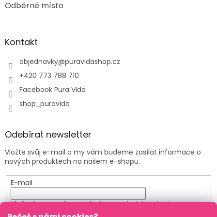
Odběrné místo
Kontakt
objednavky
@
puravidashop.cz
+420 773 788 710
Facebook Pura Vida
shop_puravida
Odebírat newsletter
Vložte svůj e-mail a my vám budeme zasílat informace o
nových produktech na našem e-shopu.
E-mail
Vložením e-mailu souhlasíte s
podmínkami ochrany
osobních údajů
Pečeš s námi cookies?