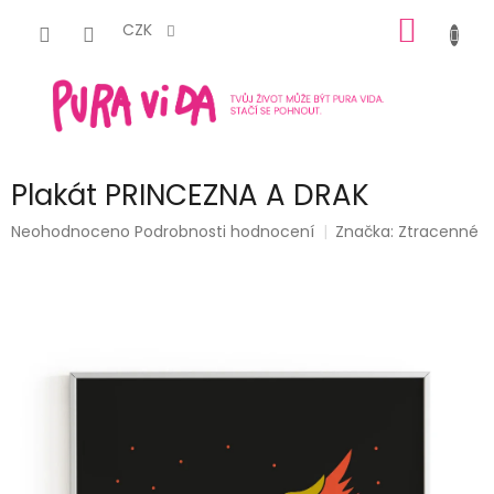
Přejít
NÁKUP
na
CZK
obsah
KOŠÍK
Plakát PRINCEZNA A DRAK
Průměrné
Neohodnoceno
Podrobnosti hodnocení
Značka:
Ztracenné
hodnocení
produktu
je
0,0
z
5
hvězdiček.