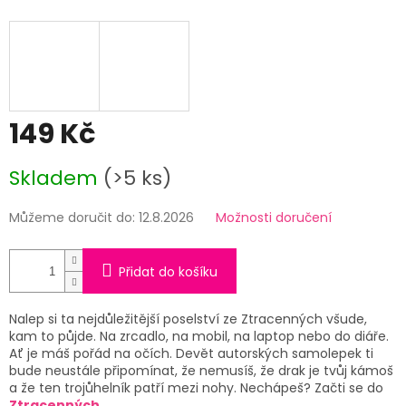
149 Kč
Měrná
Skladem
(>5 ks)
cena:
Můžeme doručit do:
12.8.2026
Možnosti doručení
Přidat do košíku
Nalep si ta nejdůležitější poselství ze Ztracenných všude,
kam to půjde. Na zrcadlo, na mobil, na laptop nebo do diáře.
Ať je máš pořád na očích. Devět autorských samolepek ti
bude neustále připomínat, že nemusíš, že drak je tvůj kámoš
a že ten trojůhelník patří mezi nohy. Nechápeš? Začti se do
Ztracenných
.