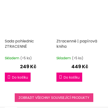
Sada pohlednic
Ztracenné | papírová
ZTRACENNÉ
kniha
Skladem
(>5 ks)
Skladem
(>5 ks)
249 Kč
449 Kč
Do košíku
Do košíku
ZOBRAZIT VŠECHNY SOUVISEJÍCÍ PRODUKTY