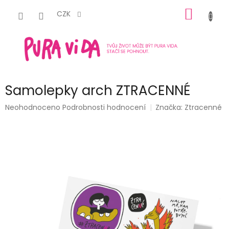
Přejít
NÁKUP
na
CZK
obsah
KOŠÍK
Samolepky arch ZTRACENNÉ
Průměrné
Neohodnoceno
Podrobnosti hodnocení
Značka:
Ztracenné
hodnocení
produktu
je
0,0
z
5
hvězdiček.