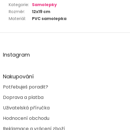
Kategorie
:
Samolepky
Rozměr
:
12x19 cm
Materiál
:
PVC samolepka
Z
á
p
a
Instagram
t
í
Nakupování
Potřebuješ poradit?
Doprava a platba
Uživatelská příručka
Hodnocení obchodu
Reklamace a vrácení zboží