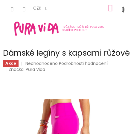
Přejít
NÁKUP
na
CZK
obsah
KOŠÍK
Dámské legíny s kapsami růžové
Průměrné
Neohodnoceno
Podrobnosti hodnocení
Akce
hodnocení
Značka:
Pura Vida
produktu
je
0,0
z
5
hvězdiček.