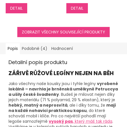
DETAIL
DETAIL
ZOBRAZIT VŠECHNY SOUVISEJÍCÍ PRODUKTY
Popis
Podobné (4)
Hodnocení
Detailní popis produktu
ZÁŘIVĚ RŮŽOVÉ LEGÍNY NEJEN NA BĚH
Jako všechny naše kousky jsou i tyhle legíny
vyrobené
lokálně – navrhla je brněnská umělkyně Petruccya
a ušily české švadlenky
. Budeš je milovat nejen díky
jejich materiálu (71 % polyamid, 29 % elastan), který je
hebký, matný a neprosvítá
, ale i díky tomu, že
mají
na každé nohavici praktickou kapsu
, do které
schováš mobil i klíče. Pro co největší pohodlí mají
legoše samozřejmě
vysoký pas
, který máš tak ráda
.
Vyrábíme je v krásných sytých barvách a vepředu je