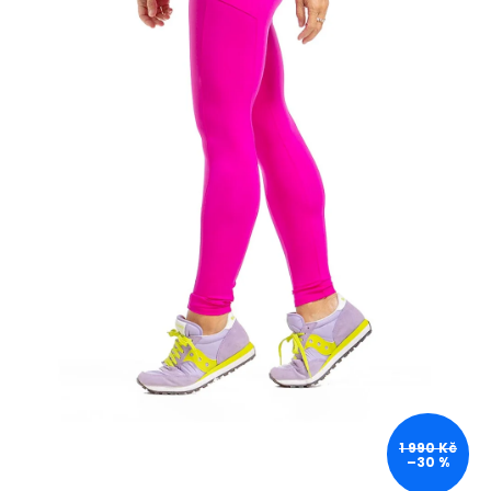
1 990 Kč
–30 %