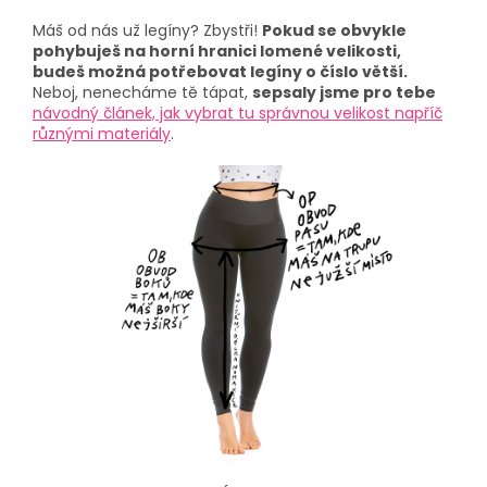
Máš od nás už legíny? Zbystři!
Pokud se obvykle
pohybuješ na horní hranici lomené velikosti,
budeš možná potřebovat legíny o číslo větší.
Neboj, nenecháme tě tápat,
sepsaly jsme pro tebe
návodný článek, jak vybrat tu správnou velikost napříč
různými materiály
.