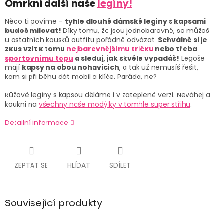
Omrkni další naše
legíny!
Něco ti povíme –
tyhle dlouhé dámské legíny s kapsami
budeš milovat!
Díky tomu, že jsou jednobarevné, se můžeš
u ostatních kousků outfitu pořádně odvázat.
Schválně si je
zkus vzít k tomu
nejbarevnějšímu tričku
nebo třeba
sportovnímu topu
a sleduj, jak skvěle vypadáš!
Legoše
mají
kapsy na obou nohavicích
, a tak už nemusíš řešit,
kam si při běhu dát mobil a klíče. Paráda, ne?
Růžové legíny s kapsou děláme i v zateplené verzi. Neváhej a
koukni na
všechny naše modýlky v tomhle super střihu
.
Detailní informace
ZEPTAT SE
HLÍDAT
SDÍLET
Související produkty