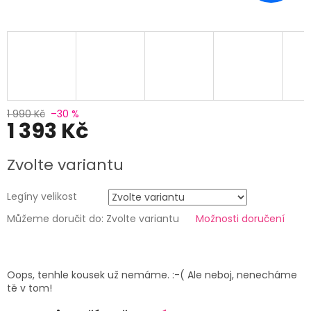
1 990 Kč
–30 %
1 393 Kč
Měrná
Zvolte variantu
cena:
Legíny velikost
Můžeme doručit do:
Zvolte variantu
Možnosti doručení
Oops, tenhle kousek už nemáme. :-( Ale neboj, nenecháme
tě v tom!