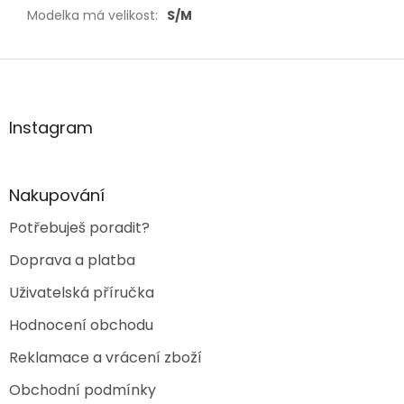
Modelka má velikost
:
S/M
Z
á
p
a
Instagram
t
í
Nakupování
Potřebuješ poradit?
Doprava a platba
Uživatelská příručka
Hodnocení obchodu
Reklamace a vrácení zboží
Obchodní podmínky