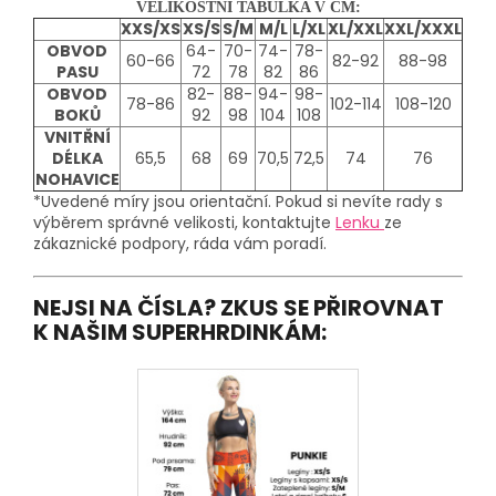
VELIKOSTNÍ TABULKA V CM:
XXS/XS
XS/S
S/M
M/L
L/XL
XL/XXL
XXL/XXXL
OBVOD
64-
70-
74-
78-
60-66
82-92
88-98
PASU
72
78
82
86
OBVOD
82-
88-
94-
98-
78-86
102-114
108-120
BOKŮ
92
98
104
108
VNITŘNÍ
DÉLKA
65,5
68
69
70,5
72,5
74
76
NOHAVICE
*Uvedené míry jsou orientační. Pokud si nevíte rady s
výběrem správné velikosti, kontaktujte
Lenku
ze
zákaznické podpory, ráda vám poradí.
NEJSI NA ČÍSLA? ZKUS SE PŘIROVNAT
K NAŠIM SUPERHRDINKÁM: