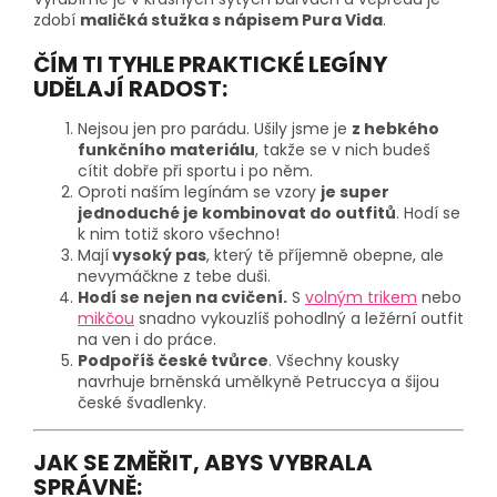
zdobí
maličká stužka s nápisem Pura Vida
.
ČÍM TI TYHLE PRAKTICKÉ LEGÍNY
UDĚLAJÍ RADOST:
Nejsou jen pro parádu. Ušily jsme je
z hebkého
funkčního materiálu
, takže se v nich budeš
cítit dobře při sportu i po něm.
Oproti naším legínám se vzory
je super
jednoduché je kombinovat do outfitů
. Hodí se
k nim totiž skoro všechno!
Mají
vysoký pas
, který tě příjemně obepne, ale
nevymáčkne z tebe duši.
Hodí se nejen na cvičení.
S
volným trikem
nebo
mikčou
snadno vykouzlíš pohodlný a ležérní outfit
na ven i do práce.
Podpoříš české tvůrce
. Všechny kousky
navrhuje brněnská umělkyně Petruccya a šijou
české švadlenky.
JAK SE ZMĚŘIT, ABYS VYBRALA
SPRÁVNĚ: