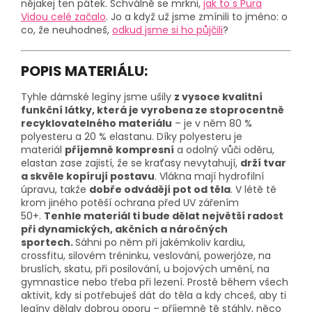
nějakej ten pátek. Schválně se mrkni,
jak to s Pura
Vidou celé začalo
. Jo a když už jsme zmínili to jméno: o
co, že neuhodneš,
odkud jsme si ho půjčili
?
POPIS MATERIÁLU:
Tyhle dámské legíny jsme ušily
z vysoce kvalitní
funkční látky, která je vyrobena ze stoprocentně
recyklovatelného materiálu
– je v něm 80 %
polyesteru a 20 % elastanu. Díky polyesteru je
materiál
příjemně kompresní
a odolný vůči oděru,
elastan zase zajistí, že se kraťasy nevytahují,
drží tvar
a skvěle kopírují postavu
. Vlákna mají hydrofilní
úpravu, takže
dobře odvádějí pot od těla
. V létě tě
krom jiného potěší ochrana před UV zářením
50+.
Tenhle materiál ti bude dělat největší radost
při dynamických, akčních a náročných
sportech.
Sáhni po něm při jakémkoliv kardiu,
crossfitu, silovém tréninku, veslování, powerjóze, na
bruslích, skatu, při posilování, u bojových umění, na
gymnastice nebo třeba při lezení. Prostě během všech
aktivit, kdy si potřebuješ dát do těla a kdy chceš, aby ti
legíny dělaly dobrou oporu – příjemně tě stáhly, něco