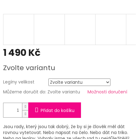
1 490 Kč
Měrná
Zvolte variantu
cena:
Legíny velikost
Můžeme doručit do:
Zvolte variantu
Možnosti doručení
Přidat do košíku
Jsou rady, který jsou tak dobrý, že by si je člověk měl dát
rovnou vytetovat. Nebo napsat na čelo. Nebo dát na triko.
Nebo na legíny. Vybraly jsme ze všech rad tu nejdůležitější: