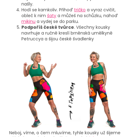
našly.
Hodí se kamkoliv. Přihoď
tričko
a vyraz cvičit,
obleč k nim
šaty
a můžeš na schůzku, nahoď
mikinu
a vydej se do parku.
Podpoříš české tvůrce
. Všechny kousky
navrhuje a ručně kreslí brněnská umělkyně
Petruccya a šijou české švadlenky
Neboj, víme, o čem mluvíme, tyhle kousky už šijeme