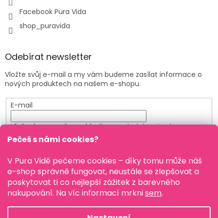
Facebook Pura Vida
shop_puravida
Odebírat newsletter
Vložte svůj e-mail a my vám budeme zasílat informace o
nových produktech na našem e-shopu.
E-mail
Vložením e-mailu souhlasíte s
podmínkami ochrany
osobních údajů
Pečeš s námi cookies?
PŘIHLÁSIT SE
V Pura Vidě pečeme cookies – díky tomu může náš
e-shop správně fungovat, neustále se zlepšovat a
poskytovat ti co nejlepší zážitek z barevného
nakupování. Na víc informací mrkni
sem
.
Vytvořil Shoptet
Nastavení