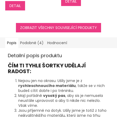
DETAIL
3,3
DETAIL
z
5
hvězdiček.
ZOBRAZIT VŠECHNY SOUVISEJÍCÍ PRODUKTY
Popis
Podobné (4)
Hodnocení
Detailní popis produktu
ČÍM TI TYHLE ŠORTKY UDĚLAJÍ
RADOST:
Nejsou jen na okrasu. Ušily jsme je z
rychleschnoucího materiálu
, takže se v nich
budeš cítit dobře i po tréninku.
Mají pořádně
vysoký pas
, aby sis je nemusela
neustále upravovat a aby ti nikde nic nelezlo.
Však víme.
Jsou příjemné na dotyk. Ušily jsme je totiž z toho
nejkvalitnějšího materiálu, který jsme na trhu