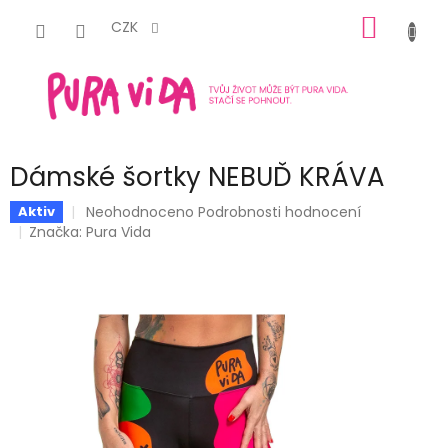
Přejít
NÁKUP
na
CZK
obsah
KOŠÍK
Dámské šortky NEBUĎ KRÁVA
Průměrné
Neohodnoceno
Podrobnosti hodnocení
Aktiv
hodnocení
Značka:
Pura Vida
produktu
je
0,0
z
5
hvězdiček.