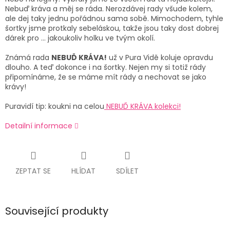
Nebuď kráva a měj se ráda. Nerozdávej rady všude kolem,
ale dej taky jednu pořádnou sama sobě. Mimochodem, tyhle
šortky jsme protkaly sebeláskou, takže jsou taky dost dobrej
dárek pro ... jakoukoliv holku ve tvým okolí.
Známá rada
NEBUĎ KRÁVA!
už v Pura Vidě koluje opravdu
dlouho. A teď dokonce i na šortky. Nejen my si totiž rády
připomínáme, že se máme mít rády a nechovat se jako
krávy!
Puravidí tip: koukni na celou
NEBUĎ KRÁVA kolekci!
Detailní informace
ZEPTAT SE
HLÍDAT
SDÍLET
Související produkty