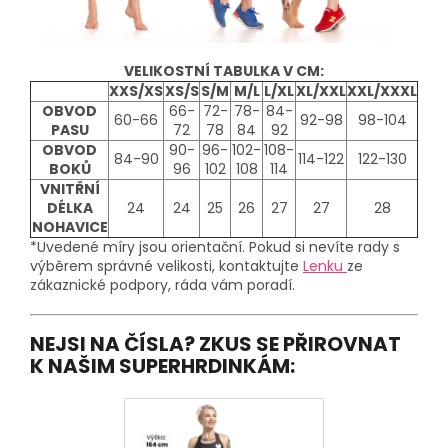
VELIKOSTNÍ TABULKA V CM:
XXS/XS
XS/S
S/M
M/L
L/XL
XL/XXL
XXL/XXXL
OBVOD
66-
72-
78-
84-
60-66
92-98
98-104
PASU
72
78
84
92
OBVOD
90-
96-
102-
108-
84-90
114-122
122-130
BOKŮ
96
102
108
114
VNITŘNÍ
DÉLKA
24
24
25
26
27
27
28
NOHAVICE
*Uvedené míry jsou orientační. Pokud si nevíte rady s
výběrem správné velikosti, kontaktujte
Lenku
ze
zákaznické podpory, ráda vám poradí.
NEJSI NA ČÍSLA? ZKUS SE PŘIROVNAT
K NAŠIM SUPERHRDINKÁM: