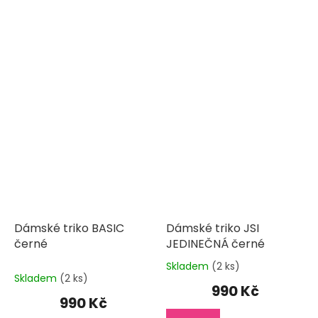
Dámské triko BASIC
Dámské triko JSI
černé
JEDINEČNÁ černé
Skladem
(2 ks)
Průměrné
Skladem
(2 ks)
hodnocení
990 Kč
produktu
990 Kč
je