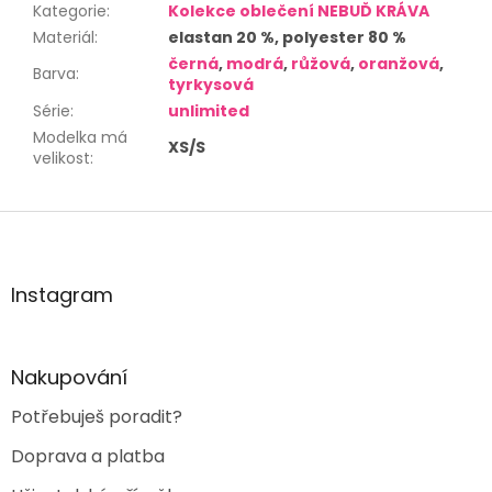
Kategorie
:
Kolekce oblečení NEBUĎ KRÁVA
Materiál
:
elastan 20 %, polyester 80 %
černá
,
modrá
,
růžová
,
oranžová
,
Barva
:
tyrkysová
Série
:
unlimited
Modelka má
XS/S
velikost
:
Z
á
p
a
Instagram
t
í
Nakupování
Potřebuješ poradit?
Doprava a platba