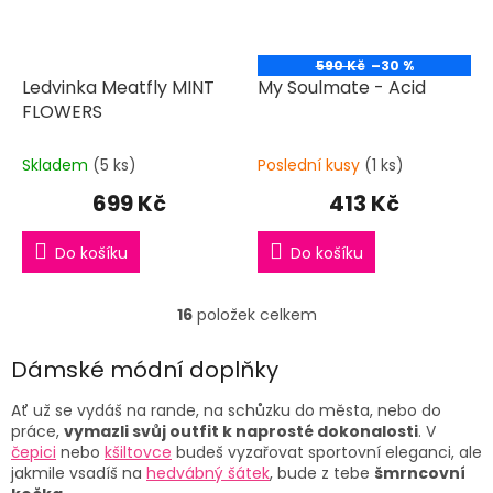
590 Kč
–30 %
Ledvinka Meatfly MINT
My Soulmate - Acid
FLOWERS
Skladem
(5 ks)
Poslední kusy
(1 ks)
699 Kč
413 Kč
Do košíku
Do košíku
16
položek celkem
O
v
l
Dámské módní doplňky
á
d
Ať už se vydáš na rande, na schůzku do města, nebo do
a
práce,
vymazli svůj outfit k naprosté dokonalosti
. V
c
čepici
nebo
kšiltovce
budeš vyzařovat sportovní eleganci, ale
í
jakmile vsadíš na
hedvábný šátek
, bude z tebe
šmrncovní
p