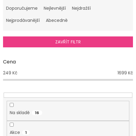
Ř
a
Doporučujeme
Nejlevnější
Nejdražší
z
e
Nejprodávanější
Abecedně
n
í
p
ZAVŘÍT FILTR
r
o
d
Cena
u
249
Kč
1699
Kč
k
t
ů
Na skladě
16
Akce
1