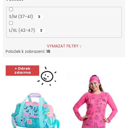
S/M (37-41)
3
L/XL (42-47)
3
VYMAZAT FILTRY
Položek k zobrazení:
16
V
+ Dárek
ý
zdarma
p
i
s
p
r
o
d
u