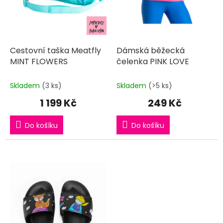
k
t
ů
Cestovní taška Meatfly
Dámská běžecká
MINT FLOWERS
čelenka PINK LOVE
Skladem
(3 ks)
Skladem
(>5 ks)
1 199 Kč
249 Kč
Do košíku
Do košíku