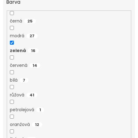
Barva
černá
25
modrá
27
zelená
16
červená
14
bílá
7
růžová
41
petrolejová
1
oranžová
12