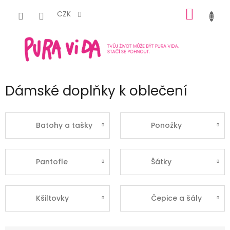
Přejít
NÁKUP
na
CZK
obsah
KOŠÍK
Dámské doplňky k oblečení
Batohy a tašky
Ponožky
Pantofle
Šátky
Kšiltovky
Čepice a šály