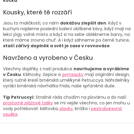
kočka
.
r
v
Kousky, které tě rozzáří
k
y
Jsou to maličkosti, co nám
dokážou zlepšit den
. Když v
v
kuchyni najdeme poslední balení oblíbené kávy, když mají na
ý
lekci jógy volné místo a když si na sebe oblékneme barvy, na
p
které máme zrovna chuť. A i když sáhneme po černé tunice,
i
stačí zářivý doplněk a svět je zase v rovnováze
.
s
u
Navrženo a vyrobeno v Česku
Všechny doplňky z naší produkce
navrhujeme a vyrábíme
v Česku
. Kšiltovky, čepice a
gymsacky
mají originální design,
který ručně kreslí brněnská umělkyně Petruccya. Náhrdelníky
vyrábí brněnská návrhářka Frida, naše spřízněná duše.
Tip Petruccyi:
Strašně ráda chodím na plovárnu a do naší
prostorné plážové tašky
se mi vejde všechno, co jen mohu u
vody potřebovat: kšiltovka,
plavky
, knížka i
pestrobarevná
osuška
.
Z
á