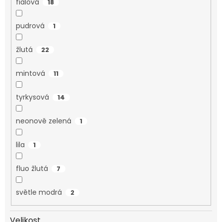
fialová
18
pudrová
1
žlutá
22
mintová
11
tyrkysová
14
neonově zelená
1
lila
1
fluo žlutá
7
světle modrá
2
Velikost