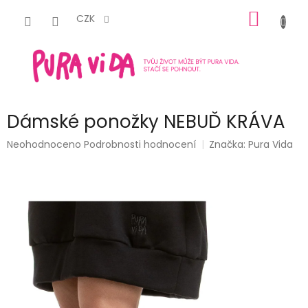
Přejít
NÁKUP
na
CZK
obsah
KOŠÍK
Dámské ponožky NEBUĎ KRÁVA
Průměrné
Neohodnoceno
Podrobnosti hodnocení
Značka:
Pura Vida
hodnocení
produktu
je
0,0
z
5
hvězdiček.