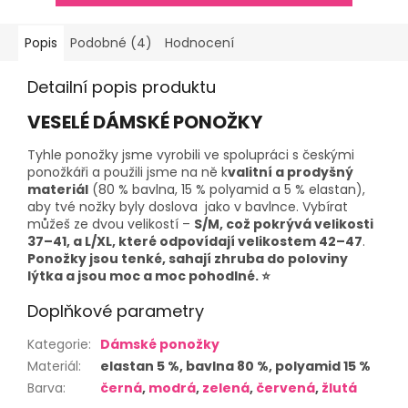
Popis
Podobné (4)
Hodnocení
Detailní popis produktu
VESELÉ DÁMSKÉ PONOŽKY
Tyhle ponožky jsme vyrobili ve spolupráci s českými
ponožkáři a použili jsme na ně k
valitní a prodyšný
materiál
(80 % bavlna, 15 % polyamid a 5 % elastan),
aby tvé nožky byly doslova jako v bavlnce. Vybírat
můžeš ze dvou velikostí –
S/M, což pokrývá velikosti
37–41, a L/XL, které odpovídají velikostem 42–47
.
Ponožky jsou tenké, sahají zhruba do poloviny
lýtka a jsou moc a moc pohodlné. ⭐
Doplňkové parametry
Kategorie
:
Dámské ponožky
Materiál
:
elastan 5 %, bavlna 80 %, polyamid 15 %
Barva
:
černá
,
modrá
,
zelená
,
červená
,
žlutá