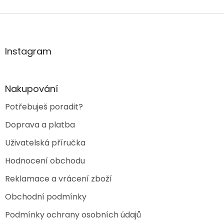
Z
á
p
a
Instagram
t
í
Nakupování
Potřebuješ poradit?
Doprava a platba
Uživatelská příručka
Hodnocení obchodu
Reklamace a vrácení zboží
Obchodní podmínky
Podmínky ochrany osobních údajů