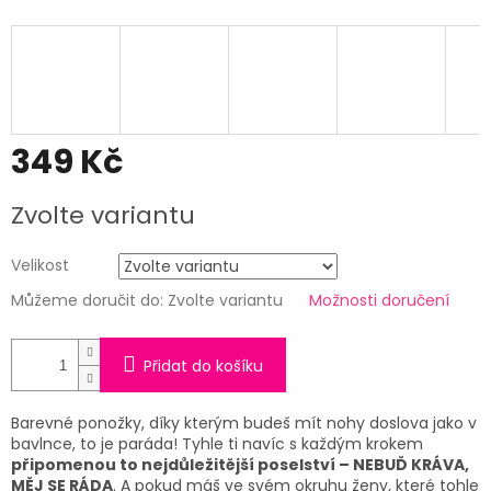
349 Kč
Měrná
Zvolte variantu
cena:
Velikost
Můžeme doručit do:
Zvolte variantu
Možnosti doručení
Přidat do košíku
Barevné ponožky, díky kterým budeš mít nohy doslova jako v
bavlnce, to je paráda! Tyhle ti navíc s každým krokem
připomenou to nejdůležitější poselství – NEBUĎ KRÁVA,
MĚJ SE RÁDA
. A pokud máš ve svém okruhu ženy, které tohle