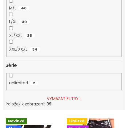
M/L
40
L/XL
39
XL/XXL
35
XXL/XXXL
34
Série
unlimited
2
VYMAZAT FILTRY
Položek k zobrazení:
39
V
Novinka
Limitka
ý