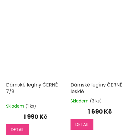
Dámské legíny ČERNÉ
Dámské legíny ČERNÉ
7/8
lesklé
Skladem
(3 ks)
Průměrné
Skladem
(1 ks)
hodnocení
1 690 Kč
produktu
1 990 Kč
je
DETAIL
4,0
DETAIL
z