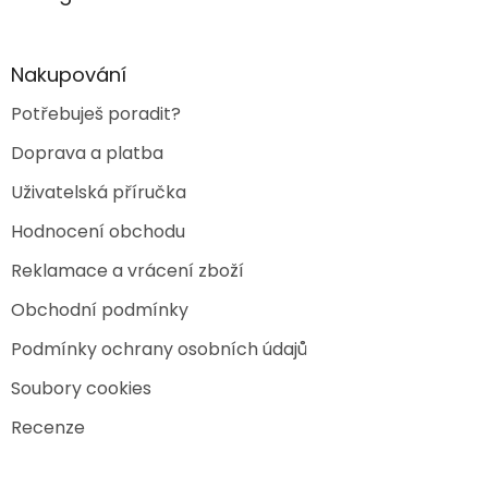
r
t
v
í
k
y
Nakupování
v
ý
Potřebuješ poradit?
p
i
Doprava a platba
s
u
Uživatelská příručka
Hodnocení obchodu
Reklamace a vrácení zboží
Obchodní podmínky
Podmínky ochrany osobních údajů
Soubory cookies
Recenze