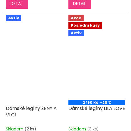
DETAIL
DETAIL
5,0
5,0
z
z
5
5
Aktiv
Akce
hvězdiček.
hvězdiček.
Poslední kusy
Aktiv
2 190 Kč
–20 %
Dámské legíny ŽENY A
Dámské legíny LILA LOVE
VLCI
Skladem
(2 ks)
Skladem
(3 ks)