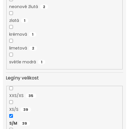
neonově žlutá
2
zlatá
1
krémová
1
limetová
2
světle modrá
1
Legíny velikost
XXS/XS
35
XS/S
39
S/M
39