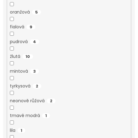
oranžová
5
fialová
9
pudrová
4
žlutá
10
mintová
3
tyrkysová
2
neonově růžová
2
tmavě modrá
1
lila
1