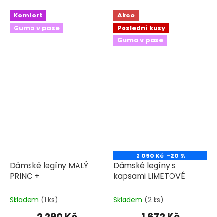
5
hvězdiček.
Komfort
Akce
Guma v pase
Poslední kusy
Guma v pase
2 090 Kč
–20 %
Dámské legíny MALÝ
Dámské legíny s
PRINC +
kapsami LIMETOVÉ
Skladem
(1 ks)
Skladem
(2 ks)
2 290 Kč
1 672 Kč