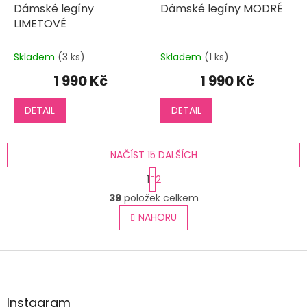
Dámské legíny
Dámské legíny MODRÉ
LIMETOVÉ
Skladem
(3 ks)
Skladem
(1 ks)
1 990 Kč
1 990 Kč
DETAIL
DETAIL
NAČÍST 15 DALŠÍCH
S
1
2
t
O
r
39
položek celkem
v
á
l
NAHORU
n
á
k
o
d
v
Z
a
á
c
á
n
í
p
í
p
a
Instagram