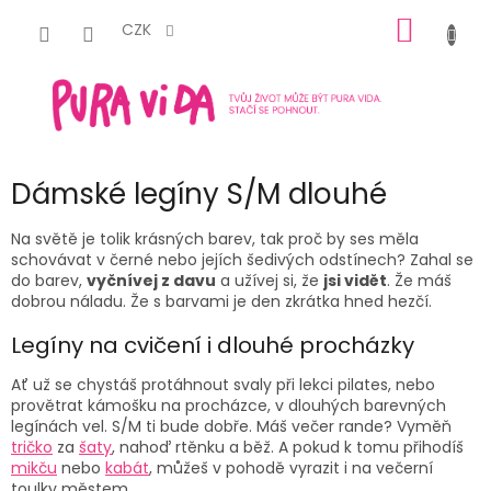
Přejít
NÁKUP
na
CZK
obsah
KOŠÍK
Dámské legíny S/M dlouhé
Na světě je tolik krásných barev, tak proč by ses měla
schovávat v černé nebo jejích šedivých odstínech? Zahal se
do barev,
vyčnívej z davu
a užívej si, že
jsi vidět
. Že máš
dobrou náladu. Že s barvami je den zkrátka hned hezčí.
Legíny na cvičení i dlouhé procházky
Ať už se chystáš protáhnout svaly při lekci pilates, nebo
provětrat kámošku na procházce, v dlouhých barevných
legínách vel. S/M ti bude dobře. Máš večer rande? Vyměň
tričko
za
šaty
, nahoď rtěnku a běž. A pokud k tomu přihodíš
mikču
nebo
kabát
, můžeš v pohodě vyrazit i na večerní
toulky městem.