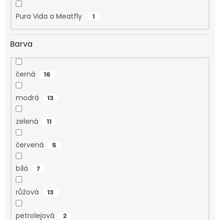
Pura Vida a Meatfly
1
Barva
černá
16
modrá
13
zelená
11
červená
5
bílá
7
růžová
13
petrolejová
2