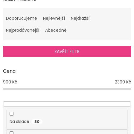
Ř
a
Doporučujeme
Nejlevnější
Nejdražší
z
e
Nejprodávanější
Abecedně
n
í
p
ZAVŘÍT FILTR
r
o
d
Cena
u
990
Kč
2390
Kč
k
t
ů
Na skladě
30