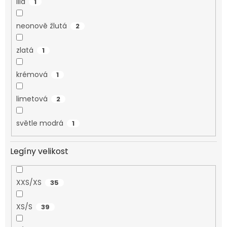
lila
1
neonově žlutá
2
zlatá
1
krémová
1
limetová
2
světle modrá
1
Legíny velikost
XXS/XS
35
XS/S
39