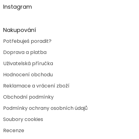
í
p
a
Instagram
r
t
v
í
k
y
Nakupování
v
ý
Potřebuješ poradit?
p
i
Doprava a platba
s
u
Uživatelská příručka
Hodnocení obchodu
Reklamace a vrácení zboží
Obchodní podmínky
Podmínky ochrany osobních údajů
Soubory cookies
Recenze