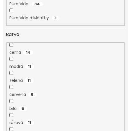
Pura Vida
34
Pura Vida a Meatfly
1
Barva
černá
14
modrá
11
zelená
11
červená
5
bílá
6
růžová
11