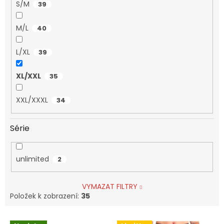
S/M
39
M/L
40
L/XL
39
XL/XXL
35
XXL/XXXL
34
Série
unlimited
2
VYMAZAT FILTRY
Položek k zobrazení:
35
V