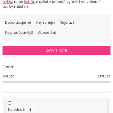
mikču
nebo
kabát
, můžeš v pohodě vyrazit i na večerní
toulky městem.
Ř
a
Doporučujeme
Nejlevnější
Nejdražší
z
e
Nejprodávanější
Abecedně
n
í
p
ZAVŘÍT FILTR
r
o
d
Cena
u
990
Kč
2390
Kč
k
t
ů
Na skladě
4