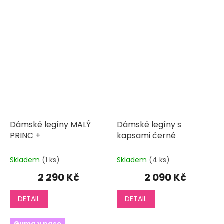
Dámské legíny MALÝ
Dámské legíny s
PRINC +
kapsami černé
Skladem
(1 ks)
Skladem
(4 ks)
2 290 Kč
2 090 Kč
DETAIL
DETAIL
Guma v pase