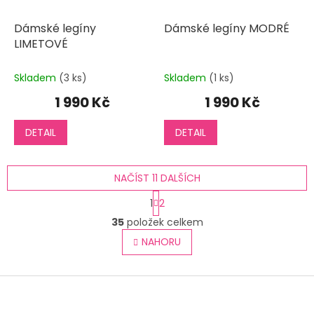
Dámské legíny
Dámské legíny MODRÉ
LIMETOVÉ
Skladem
(3 ks)
Skladem
(1 ks)
1 990 Kč
1 990 Kč
DETAIL
DETAIL
NAČÍST 11 DALŠÍCH
S
1
2
t
O
r
35
položek celkem
v
á
l
NAHORU
n
á
k
o
d
v
Z
a
á
c
á
n
í
p