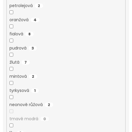
petrolejová
2
oranžová
4
fialová
8
pudrová
3
žlutá
7
mintová
2
tyrkysová
1
neonově růžová
2
tmavě modrá
0