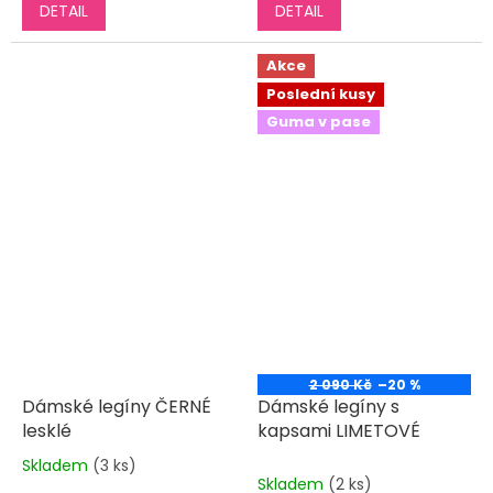
DETAIL
DETAIL
Akce
Poslední kusy
Guma v pase
2 090 Kč
–20 %
Dámské legíny ČERNÉ
Dámské legíny s
lesklé
kapsami LIMETOVÉ
Skladem
(3 ks)
Průměrné
Skladem
(2 ks)
hodnocení