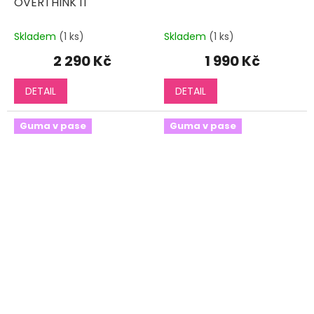
OVERTHINK IT
Skladem
(1 ks)
Skladem
(1 ks)
2 290 Kč
1 990 Kč
DETAIL
DETAIL
Guma v pase
Guma v pase