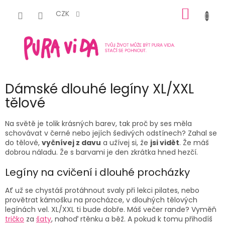
Přejít
NÁKUP
na
CZK
obsah
KOŠÍK
Dámské dlouhé legíny XL/XXL
tělové
Na světě je tolik krásných barev, tak proč by ses měla
schovávat v černé nebo jejích šedivých odstínech? Zahal se
do tělové,
vyčnívej z davu
a užívej si, že
jsi vidět
. Že máš
dobrou náladu. Že s barvami je den zkrátka hned hezčí.
Legíny na cvičení i dlouhé procházky
Ať už se chystáš protáhnout svaly při lekci pilates, nebo
provětrat kámošku na procházce, v dlouhých tělových
legínách vel. XL/XXL ti bude dobře. Máš večer rande? Vyměň
tričko
za
šaty
, nahoď rtěnku a běž. A pokud k tomu přihodíš