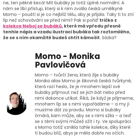
ne, ten pěkně kecá! Mít bubáky je totiž úplně normální. A
nám se líbí přístup, který si k nim zvolila česká umělkyně
Momo – pouští si je co nejblíž tělu, aby je přijala. Taky ti to zní
líp než schovávání se před nimi? Pak si pořiď
tričko z
kolekce Neboj se bubáků
, které má vpředu přesně
tenhle nápis a vzadu ilustraci bubáka tak roztomilého,
že se s ním okamžitě budeš chtít kámošit
. Sázka?
Momo - Monika
Pavlovičová
Momo – tvůrčí žena, která žije s bubáky
Monika alias Momo je šikovná česká tvůrkyně,
která razí heslo, že je mnohem lepší své
bubáky přijmout než se jich bát nebo před
nimi dokonce utíkat. Říká, že když je přijmeme,
mnohem líp se s nimi vypořádáme – a my jí
musíme dát za pravdu. Momo si bubáky
čmárá, kam může, aby se s nimi sžila – a teď
se s těmi svými můžeš sžít i ty. Ve spolupráci
s Momo totiž vznikla tahle kolekce, díky které
ti budou blíž, abys je měla dobře na očích.