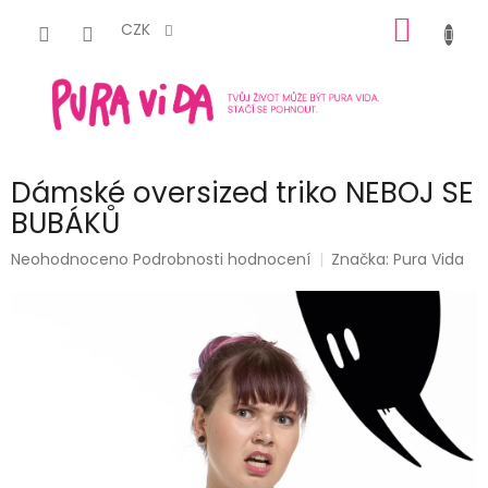
Přejít
NÁKUP
na
CZK
obsah
KOŠÍK
Dámské oversized triko NEBOJ SE
BUBÁKŮ
Průměrné
Neohodnoceno
Podrobnosti hodnocení
Značka:
Pura Vida
hodnocení
produktu
je
0,0
z
5
hvězdiček.