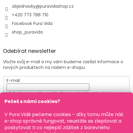
objednavky
@
puravidashop.cz
+420 773 788 710
Facebook Pura Vida
shop_puravida
Odebírat newsletter
Vložte svůj e-mail a my vám budeme zasílat informace o
nových produktech na našem e-shopu.
E-mail
Vložením e-mailu souhlasíte s
podmínkami ochrany
osobních údajů
Pečeš s námi cookies?
PŘIHLÁSIT SE
V Pura Vidě pečeme cookies – díky tomu může náš
e-shop správně fungovat, neustále se zlepšovat a
poskytovat ti co nejlepší zážitek z barevného