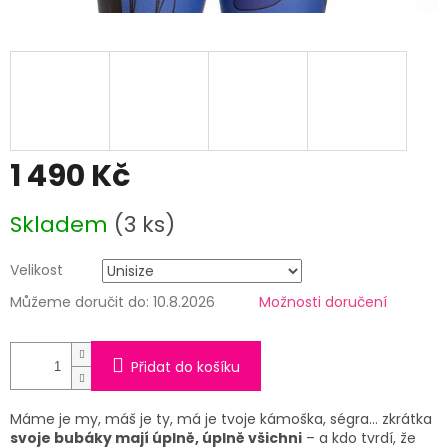
1 490 Kč
Měrná
Skladem
(3 ks)
cena:
Velikost
Můžeme doručit do:
10.8.2026
Možnosti doručení
Přidat do košíku
Máme je my, máš je ty, má je tvoje kámoška, ségra… zkrátka
svoje bubáky mají úplně, úplně všichni
– a kdo tvrdí, že