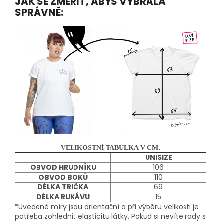
JAK SE ZMĚŘIT, ABYS VYBRALA
SPRÁVNĚ:
VELIKOSTNÍ TABULKA V CM:
UNISIZE
OBVOD HRUDNÍKU
106
OBVOD BOKŮ
110
DÉLKA TRIČKA
69
DÉLKA RUKÁVU
15
*Uvedené míry jsou orientační a při výběru velikosti je
potřeba zohlednit elasticitu látky. Pokud si nevíte rady s