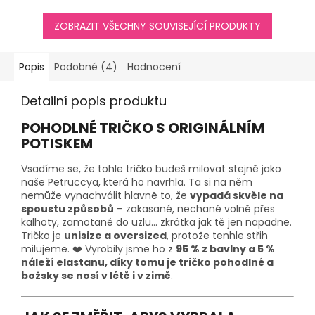
ZOBRAZIT VŠECHNY SOUVISEJÍCÍ PRODUKTY
Popis
Podobné (4)
Hodnocení
Detailní popis produktu
POHODLNÉ TRIČKO S ORIGINÁLNÍM
POTISKEM
Vsadíme se, že tohle tričko budeš milovat stejně jako
naše Petruccya, která ho navrhla. Ta si na něm
nemůže vynachválit hlavně to, že
vypadá skvěle na
spoustu způsobů
– zakasané, nechané volně přes
kalhoty, zamotané do uzlu… zkrátka jak tě jen napadne.
Tričko je
unisize a oversized
, protože tenhle střih
milujeme. ❤️ Vyrobily jsme ho z
95 % z bavlny a 5 %
náleží elastanu, díky tomu je tričko pohodlné a
božsky se nosí v létě i v zimě
.