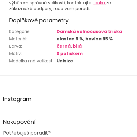
výběrem správné velikosti, kontaktujte
Lenku
ze
zákaznické podpory, ráda vám poradí.
Doplňkové parametry
Kategorie
:
Dámská volnočasová trička
Materiál
:
elastan 5 %, bavlna 95 %
Barva
:
černá
,
bílá
Motiv
:
S potiskem
Modelka má velikost
:
Unisize
Z
á
p
a
Instagram
t
í
Nakupování
Potřebuješ poradit?