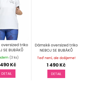
oversized triko
Dámské oversized triko
J SE BUBÁKŮ
NEBOJ SE BUBÁKŮ
černé
ladem
(3 ks)
Teď není, ale došijeme!
 490 Kč
1 490 Kč
DETAIL
DETAIL