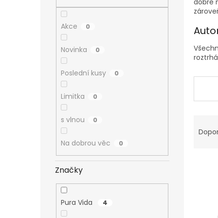
n
dobré m
zároveň
e
l
Akce
0
Auto
Všechn
Novinka
0
roztrhá
Poslední kusy
0
Limitka
0
Ř
s vlnou
0
a
Dopo
z
Na dobrou věc
0
e
V
n
Značky
ý
í
p
p
i
r
Pura Vida
4
s
o
p
d