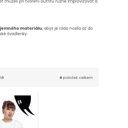
ať můžeš při tvoření outfitu různě improvizovat a
říjemného materiálu
, abys je ráda nosila až do
eské švadlenky.
ně
4
položek celkem