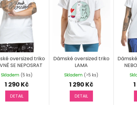
ké oversized triko
Dámské oversized triko
Dámské 
VNĚ SE NEPOSRAT
LAMA
NEBO
Skladem
(5 ks)
Skladem
(>5 ks)
Sk
1 290 Kč
1 290 Kč
1
DETAIL
DETAIL
O
v
l
á
d