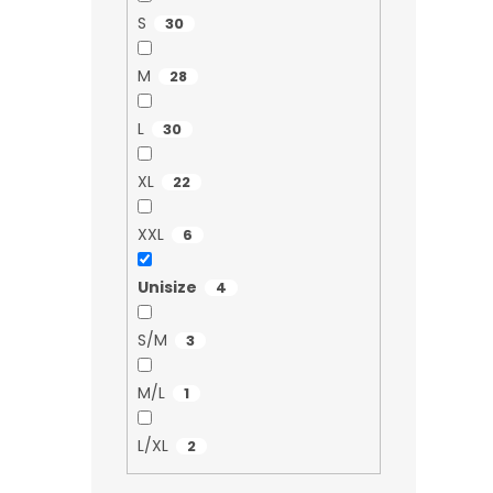
S
30
M
28
L
30
XL
22
XXL
6
Unisize
4
S/M
3
M/L
1
L/XL
2