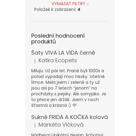
VYMAZAT FILTRY
Položek k zobrazení:
4
Poslední hodnocení
produktů
Šaty VIVA LA VIDA černé
Katka Ecopets
|
Hodnocení produktu je 5 z 5 hvězdiček.
Miluju. Už pár let. Prané byli 1000x a
pořad vypadají moc hezky. Včetně
límce. Mela jsem i zelené a ty už
jsou asi po 7 letech “jenom” na
procházky s pejsky. Ale sorryjako. Je
to přece jen držák. Jsem v noch
šťastná a krásná :) 💜
Sukně FRIDA A KOČKA kolová
Markéta Vlčková
|
Hodnocení produktu je 5 z 5 hvězdiček.
Nádhera! Unikátní design, lichotivý