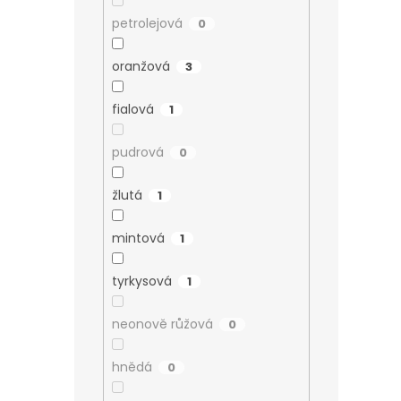
petrolejová
0
oranžová
3
fialová
1
pudrová
0
žlutá
1
mintová
1
tyrkysová
1
neonově růžová
0
hnědá
0