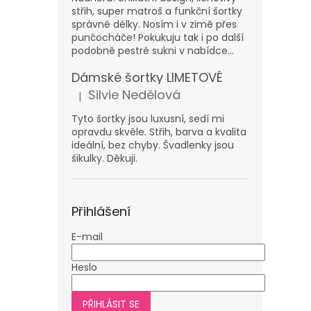
střih, super matroš a funkční šortky
správné délky. Nosím i v zimě přes
punčocháče! Pokukuju tak i po další
podobně pestré sukni v nabídce...
Dámské šortky LIMETOVÉ
Silvie Nedělová
|
Hodnocení produktu je 5 z 5 hvězdiček.
Tyto šortky jsou luxusní, sedí mi
opravdu skvěle. Střih, barva a kvalita
ideální, bez chyby. Švadlenky jsou
šikulky. Děkuji.
Přihlášení
E-mail
Heslo
PŘIHLÁSIT SE