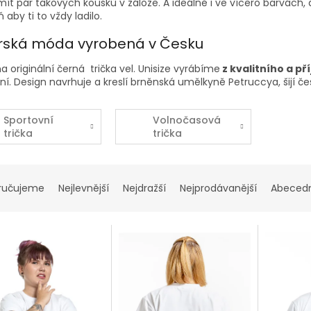
ít pár takových kousků v záloze. A ideálně i ve vícero barvách, 
 aby ti to vždy ladilo.
rská móda vyrobená v Česku
a originální černá
trička vel. Unisize
vyrábíme
z kvalitního a p
ní. Design navrhuje a kreslí brněnská umělkyně Petruccya, šijí č
Sportovní
Volnočasová
trička
trička
ručujeme
Nejlevnější
Nejdražší
Nejprodávanější
Abeced