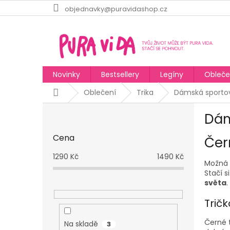
Přejít
objednavky@puravidashop.cz
na
obsah
Novinky
Bestsellery
Legíny
Obleče
Domů
Oblečení
Trika
Dámská sportovn
P
Dám
o
s
Cena
Čer
t
r
1290
Kč
1490
Kč
a
Možná s
Stačí s
n
světa
.
n
í
Tričk
p
a
Černé t
Na skladě
3