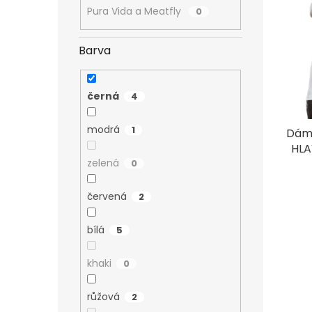
r
u
Pura Vida a Meatfly
0
o
k
d
t
Barva
u
ů
k
t
černá
4
ů
modrá
1
Dáms
HLA
zelená
0
červená
2
bílá
5
khaki
0
růžová
2