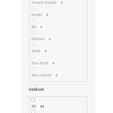
tmavě modrá
0
bordó
0
lila
0
béžová
0
zlatá
0
fluo žlutá
0
fluo růžová
0
Velikost
XS
22