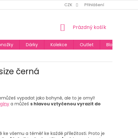
CZK
Přihlášení
NÁKUPNÍ
Prázdný košík
KOŠÍK
onožky
Dárky
Kolekce
Outlet
Blog
size černá
můžeš vypadat jako bohyně, ale to je omyl!
egíny
a můžeš
s hlavou vztyčenou vyrazit do
 ke všemu a téměř ke každé příležitosti. Proto je