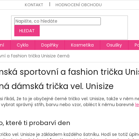
KONTAKT
HODNOCENÍ OBCHODU
HLEDAT
ní
Cyklo
Doplňky
Kosmetika
Osušky
P
í a fashion trička Unisize černá
ská sportovní a fashion trička Uni
ná dámská trička vel. Unisize
i říkáš, že to je obyčejné černé
tričko vel. Unisize
,
takže v něm ne
i vybrat správný střih, barvu nebo vzor, obléct k němu barevné
l
o, které ti probarví den
ričko vel. Unisize
je základem každého šatníku. Hodí se totiž úplně