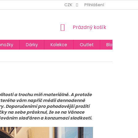
CZK
Přihlášení
NÁKUPNÍ
Prázdný košík
KOŠÍK
onožky
Dárky
Kolekce
Outlet
Blog
itosti a trochu míň materiálně. A protože
i kterého vám napříč médii dennodenně
ery. Doporučeními pro pohodovější prožití
ičky na sebe prásknul, že se na Vánoce
edováním slaďáren a konzumací sladkostí.