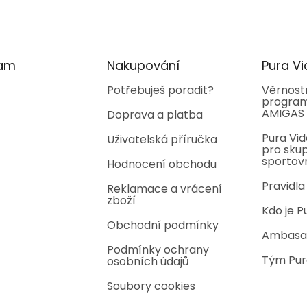
ram
Nakupování
Pura Vi
Potřebuješ poradit?
Věrnost
program
AMIGAS
Doprava a platba
Pura Vid
Uživatelská příručka
pro skup
sportov
Hodnocení obchodu
Pravidla
Reklamace a vrácení
zboží
Kdo je P
Obchodní podmínky
Ambasa
Podmínky ochrany
Tým Pur
osobních údajů
Soubory cookies