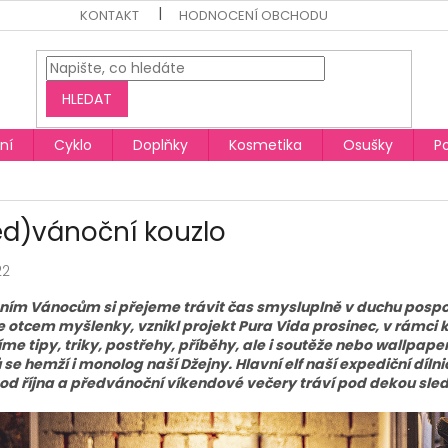
KONTAKT
HODNOCENÍ OBCHODU
HLEDAT
ní
Cyklo
Doplňky
Kosmetika
Osušky
P
ed)vánoční kouzlo
22
šním Vánocům si přejeme trávit čas smysluplně v duchu pospol
je otcem myšlenky, vznikl projekt Pura Vida prosinec, v rámc
íme tipy, triky, postřehy, příběhy, ale i soutěže nebo wallpap
 se hemží i monolog naší Džejny. Hlavní elf naší expediční díln
ž od října a předvánoční víkendové večery tráví pod dekou sl