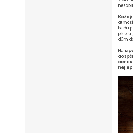
nezabír
Každý 
atmosf
budu p
plno a 
dům dá
No
a p
dospělí
cenovo
nejlep