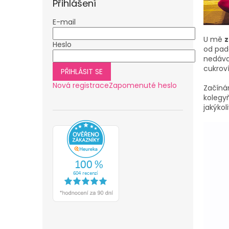
Přihlášení
E-mail
U mě
z
Heslo
od pada
nedávat
cukroví
PŘIHLÁSIT SE
Nová registrace
Zapomenuté heslo
Začíná
kolegy
jakýkol