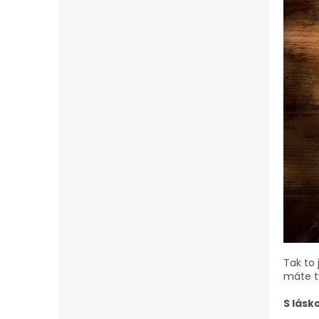
Tak to 
máte ty
S lásk