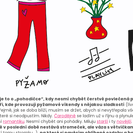
e to o „pohodičce“, kdy nesmí chybět čerstvě povlečená
ři, kde provozuji pyžamové víkendy s nějakou sladkostí
(lív
jmě, jak se doba blíží, musím se držet, abych si nevytřepala vše
které si neodpustím. Nikdy.
Čarodějně
se ladím už v říjnu a plyn
ní
romantiku
. Nesmí chybět ani pohádky. Miluju
starší
i ty
novější
ě v poslední době nestává stromeček, ale váza s větvička
stí tomu stromku…),
na které si navěsím oblíbené ozdoby a
b