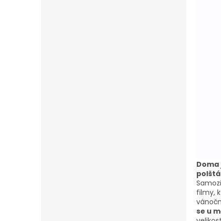
Doma j
polštá
Samozře
filmy, 
vánoč
se u m
veliko