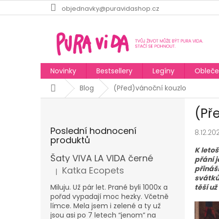
Přejít
objednavky@puravidashop.cz
na
obsah
Novinky
Bestsellery
Legíny
Obleče
Domů
Blog
(Před)vánoční kouzlo
P
(Př
o
s
Poslední hodnocení
8.12.20
t
produktů
r
K leto
a
Šaty VIVA LA VIDA černé
přání 
n
přináš
Katka Ecopets
|
Hodnocení produktu je 5 z 5 hvězdiček.
n
svátků
těší u
í
Miluju. Už pár let. Prané byli 1000x a
pořad vypadají moc hezky. Včetně
p
límce. Mela jsem i zelené a ty už
a
jsou asi po 7 letech “jenom” na