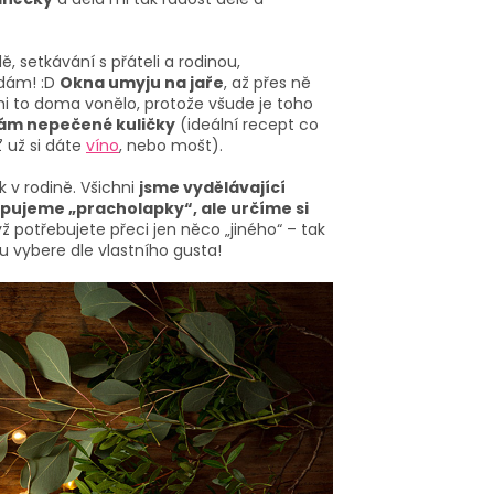
 setkávání s přáteli a rodinou,
ě dám! :D
Okna umyju na jaře
, až přes ně
mi to doma vonělo, protože všude je toho
cám nepečené kuličky
(ideální recept co
 už si dáte
víno
, nebo mošt).
k v rodině. Všichni
jsme vydělávající
pujeme „
pracholapky
“, ale určíme si
yž potřebujete přeci jen něco „jiného“ – tak
idu vybere dle vlastního gusta!