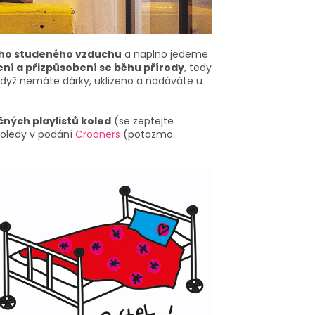
ního studeného vzduchu
a naplno jedeme
ní a přizpůsobení se běhu přírody
, tedy
, když nemáte dárky, uklizeno a nadáváte u
čných
playlistů
koled
(se zeptejte
koledy v podání
Crooners
(potažmo