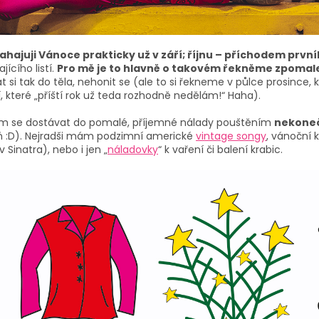
ahajuji Vánoce prakticky už v září; říjnu – příchodem prv
jícího listí.
Pro mě je to hlavně o takovém řekněme zpomale
 si tak do těla, nehonit se (ale to si řekneme v půlce prosince
, které „příští rok už teda rozhodně nedělám!“ Haha).
m se dostávat do pomalé, příjemné nálady pouštěním
nekone
ň :D). Nejradši mám podzimní americké
vintage
songy
, vánoční 
iv
Sinatra
), nebo i jen „
náladovky
“ k vaření či balení krabic.