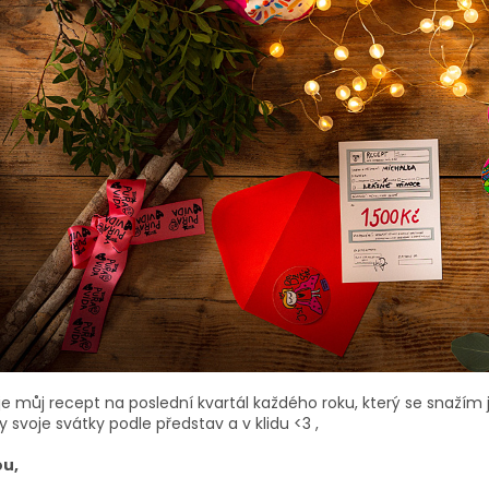
je můj recept na poslední kvartál každého roku, který se snažím j
 svoje svátky podle představ a v klidu <3
,
ou,