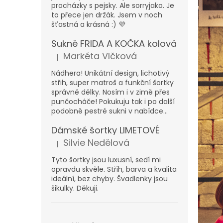
n
procházky s pejsky. Ale sorryjako. Je
e
to přece jen držák. Jsem v noch
l
šťastná a krásná :) 💜
Sukně FRIDA A KOČKA kolová
Markéta Vlčková
|
Hodnocení produktu je 5 z 5 hvězdiček.
Nádhera! Unikátní design, lichotivý
střih, super matroš a funkční šortky
správné délky. Nosím i v zimě přes
punčocháče! Pokukuju tak i po další
podobně pestré sukni v nabídce...
Dámské šortky LIMETOVÉ
Silvie Nedělová
|
Hodnocení produktu je 5 z 5 hvězdiček.
Tyto šortky jsou luxusní, sedí mi
opravdu skvěle. Střih, barva a kvalita
ideální, bez chyby. Švadlenky jsou
šikulky. Děkuji.