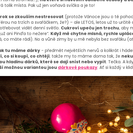
á tolik místa. Pak už jen voňavá svíčka a je to!
rok se zkouším nestresovat
(protože Vánoce jsou o té pohodě,
érou na trzích a
svařáčkem
, že?) – ale LETOS, letos už to určit
otřebovat vidět denní světlo.
Cukroví upeču jen trochu
, aby 
„už ani
Pinďa
to nežere“.
Když mě chytne mlsná, rychle uplá
, co máte rádi). No a vůně zimy by u mě nebyla bez svařáku (ať
ak tu máme
dárky
- předmět
největších nervů a kolikrát i háde
, co si koupí, co chtějí
; takže my to máme doma tak, že
neku
u hladinu dárků, které se dají sníst nebo vypít
. Tečka. A kd
ší možnou variantou jsou
dárkové poukazy
. Ať si každý v kl