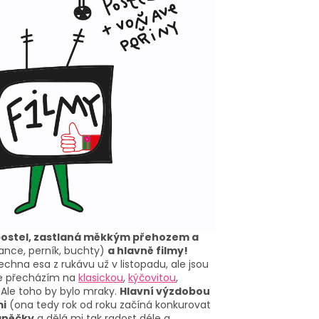
 postel, zastlaná měkkým přehozem a
ance, perník, buchty)
a hlavně filmy!
chna esa z rukávu už v listopadu, ale jsou
ule přecházím na
klasickou
,
kýčovitou
,
. Ale toho by bylo mraky.
Hlavní výzdobou
mi
(ona tedy rok od roku začíná konkurovat
aněčky
a dělá mi tak radost déle a