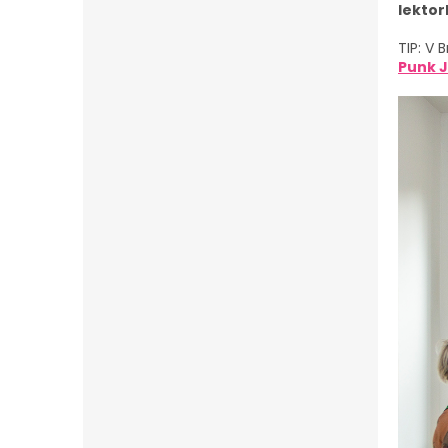
lektor
TIP: V 
Punk 