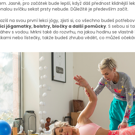
em. Jasně, pro začátek bude lepší, když dáš přednost klidnější le
alou svíčku sekat prsty nebude. Důležité je především začít.
azíš na svou první lekci jógy, zjisti si, co všechno budeš potřebov
ici jógamatky, bolstry, bločky a další pomůcky
. S sebou si 
láhev s vodou. Mrkni také do rozvrhu, na jakou hodinu se vlastně
čkami nebo lístečky, takže budeš zhruba vědět, co můžeš očeká
.