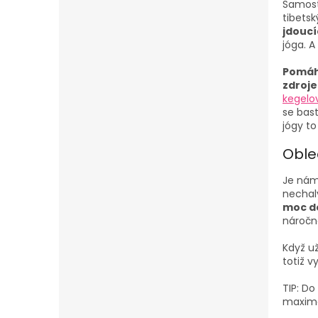
Samosta
tibets
jdoucí
jóga. 
Pomáhá
zdroje
kegelo
se bast
jógy to
Oble
Je nám 
nechal
moc do
náročné
Když už
totiž v
TIP: Do
maximál