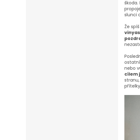
škoda.
propoje
slunci
Že spíš
vinyas
pozdra
nezasta
Posled
ostatn
nebo vů
cílem 
stranu,
přítelky