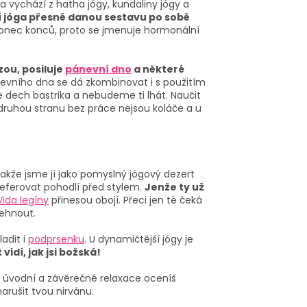
 vychází z hatha jógy, kundaliny jógy a
 jóga přesně danou sestavu po sobě
Konec konců, proto se jmenuje hormonální
zou, posiluje
pánevní dno
a některé
ánevního dna se dá zkombinovat i s použitím
e dech bastrika a nebudeme ti lhát. Naučit
 druhou stranu bez práce nejsou koláče a u
, takže jsme jí jako pomyslný jógový dezert
referovat pohodlí před stylem.
Jenže ty už
Vida legíny
přinesou obojí. Přeci jen tě čeká
lehnout.
adit i
podprsenku
. U dynamičtější jógy je
 vidí, jak jsi božská!
em úvodní a závěrečné relaxace oceníš
arušit tvou nirvánu.