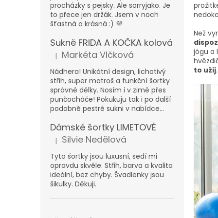
n
procházky s pejsky. Ale sorryjako. Je
prožitk
e
to přece jen držák. Jsem v noch
nedokon
l
šťastná a krásná :) 💜
Než vyr
Sukně FRIDA A KOČKA kolová
dispoz
jógu a 
Markéta Vlčková
|
Hodnocení produktu je 5 z 5 hvězdiček.
hvězdi
to užij
Nádhera! Unikátní design, lichotivý
střih, super matroš a funkční šortky
správné délky. Nosím i v zimě přes
punčocháče! Pokukuju tak i po další
podobně pestré sukni v nabídce...
Dámské šortky LIMETOVÉ
Silvie Nedělová
|
Hodnocení produktu je 5 z 5 hvězdiček.
Tyto šortky jsou luxusní, sedí mi
opravdu skvěle. Střih, barva a kvalita
ideální, bez chyby. Švadlenky jsou
šikulky. Děkuji.