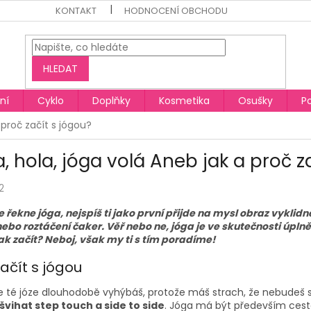
KONTAKT
HODNOCENÍ OBCHODU
HLEDAT
ní
Cyklo
Doplňky
Kosmetika
Osušky
P
 proč začít s jógou?
a, hola, jóga volá Aneb jak a proč z
2
e řekne jóga, nejspíš ti jako první přijde na mysl obraz vykl
ebo roztáčení čaker. Věř nebo ne, jóga je ve skutečnosti úplně 
jak začít? Neboj, však my ti s tím poradíme!
ačít s jógou
se té józe dlouhodobě vyhýbáš, protože máš strach, že nebudeš 
švihat step touch a side to side
. Jóga má být především ces