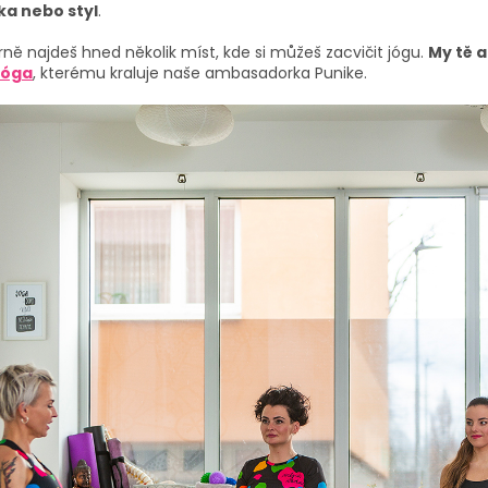
ka nebo styl
.
Brně najdeš hned několik míst, kde si můžeš zacvičit jógu.
My tě a
Jóga
, kterému kraluje naše ambasadorka Punike.