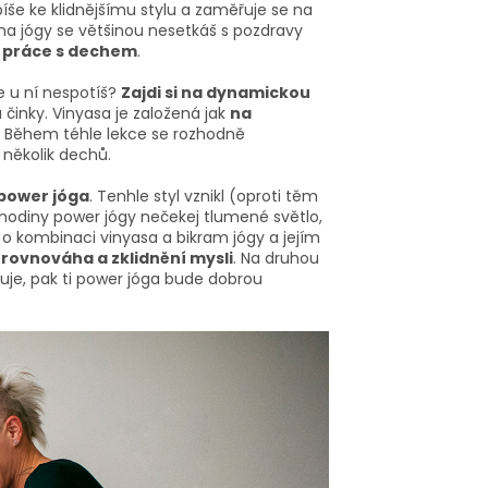
spíše ke klidnějšímu stylu a zaměřuje se na
tha jógy se většinou nesetkáš s pozdravy
 a práce s dechem
.
e u ní nespotíš?
Zajdi si na dynamickou
činky. Vinyasa je založená jak
na
. Během téhle lekce se rozhodně
a několik dechů.
power jóga
. Tenhle styl vznikl (oproti těm
 hodiny power jógy nečekej tlumené světlo,
e o kombinaci vinyasa a bikram jógy a jejím
í rovnováha a zklidnění mysli
. Na druhou
tuje, pak ti power jóga bude dobrou