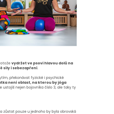
Protože
vydržet ve psovi hlavou dolů na
ě síly i sebezapření
.
ím, překonávat fyzické i psychické
tka není oblast, na kterou by jóga
, že ustojíš nejen bojovníka číslo 3, ale taky ty
ů a zůstat pouze u jednoho by byla obrovská