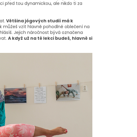
kci před tou dynamickou, ale nikdo ti za
at.
Většina jógových studií má k
tak můžeš vzít hlavně pohodlné oblečení na
 hlásíš. Jejich náročnost bývá označena
vat.
A když už na té lekci budeš, hlavně si