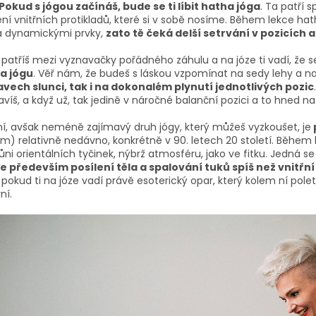
Pokud s jógou začínáš, bude se ti líbit hatha jóga
. Ta patří 
ní vnitřních protikladů, které si v sobě nosíme. Během lekce ha
 a dynamickými prvky,
zato tě čeká delší setrvání v pozicích
 patříš mezi vyznavačky pořádného záhulu a na józe ti vadí, že s
a jógu
. Věř nám, že budeš s láskou vzpomínat na sedy lehy a na 
vech slunci, tak i na dokonalém plynutí jednotlivých pozic
víš, a když už, tak jedině v náročné balanční pozici a to hned n
ní, avšak neméně zajímavý druh jógy, který můžeš vyzkoušet, je
ím) relativně nedávno, konkrétně v 90. letech 20 století. Během
ni orientálních tyčinek, nýbrž atmosféru, jako ve fitku. Jedná s
je především posílení těla a spalování tuků spíš než vnitřn
 pokud ti na józe vadí právě esoterický opar, který kolem ní pole
ní.