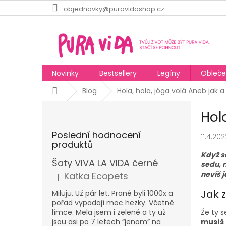
Přejít
objednavky@puravidashop.cz
na
obsah
Novinky
Bestsellery
Legíny
Obleče
Domů
Blog
Hola, hola, jóga volá Aneb jak a
P
Hol
o
s
Poslední hodnocení
11.4.202
t
produktů
r
Když s
a
Šaty VIVA LA VIDA černé
sedu, n
n
nevíš 
Katka Ecopets
|
Hodnocení produktu je 5 z 5 hvězdiček.
n
Jak z
í
Miluju. Už pár let. Prané byli 1000x a
pořad vypadají moc hezky. Včetně
p
límce. Mela jsem i zelené a ty už
Že ty 
a
jsou asi po 7 letech “jenom” na
musíš 