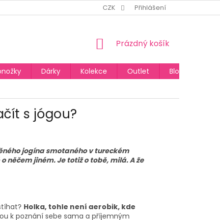
CZK
Přihlášení
NÁKUPNÍ
Prázdný košík
KOŠÍK
onožky
Dárky
Kolekce
Outlet
Blog
ačít s jógou?
idněného jogína smotaného v tureckém
o něčem jiném. Je totiž o tobě, milá. A že
stíhat?
Holka, tohle není aerobik, kde
tou k poznání sebe sama a příjemným