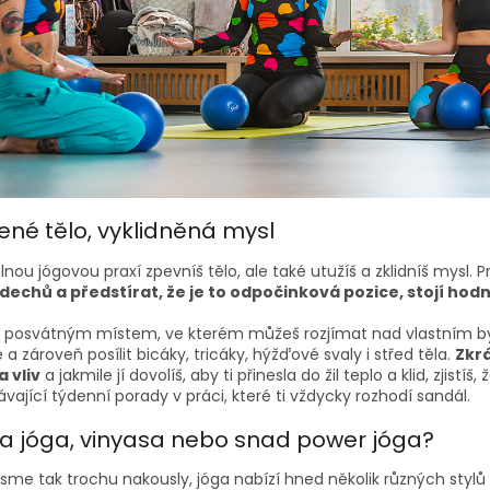
lené tělo, vyklidněná mysl
lnou jógovou praxí zpevníš tělo, ale také utužíš a zklidníš mysl. 
dechů a předstírat, že je to odpočinková pozice, stojí hodn
e posvátným místem, ve kterém můžeš rozjímat nad vlastním byt
 a zároveň posílit bicáky, tricáky, hýžďové svaly i střed těla.
Zkrá
 vliv
a jakmile jí dovolíš, aby ti přinesla do žil teplo a klid, zjistíš
vající týdenní porady v práci, které ti vždycky rozhodí sandál.
a jóga, vinyasa nebo snad power jóga?
jsme tak trochu nakously, jóga nabízí hned několik různých styl