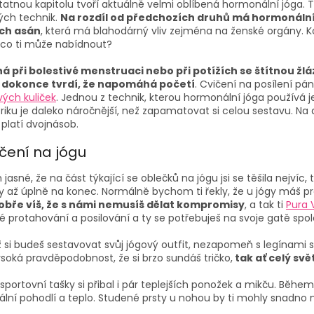
tnou kapitolu tvoří aktuálně velmi oblíbená hormonální jóga. Ta
kých technik.
Na rozdíl od předchozích druhů má hormonální
ch asán
, která má blahodárný vliv zejména na ženské orgány. 
A co ti může nabídnout?
 při bolestivé menstruaci nebo při potížích se štítnou žlá
 dokonce tvrdí, že napomáhá početí
. Cvičení na posílení p
vých kuliček
. Jednou z technik, kterou hormonální jóga používá j
riku je daleko náročnější, než zapamatovat si celou sestavu. Na
 platí dvojnásob.
čení na jógu
jasné, že na část týkající se oblečků na jógu jsi se těšila nejvíc
y až úplně na konec. Normálně bychom ti řekly, že u jógy máš p
bře víš, že s námi nemusíš dělat kompromisy
, a tak ti
Pura 
 protahování a posilování a ty se potřebuješ na svoje gatě spo
 si budeš sestavovat svůj jógový outfit, nezapomeň s legínami sl
ysoká pravděpodobnost, že si brzo sundáš tričko,
tak ať celý svět
 sportovní tašky si přibal i pár teplejších ponožek a mikču. Běh
ní pohodlí a teplo. Studené prsty u nohou by ti mohly snadno n