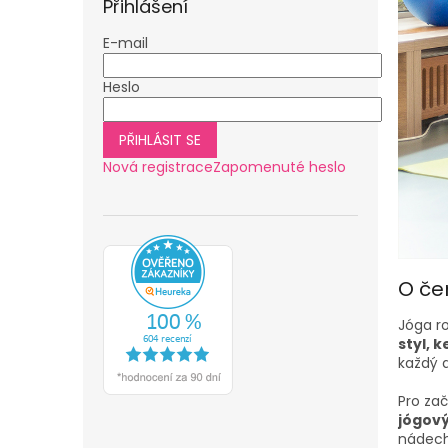
Přihlášení
E-mail
Heslo
PŘIHLÁSIT SE
Nová registrace
Zapomenuté heslo
O če
Jóga r
styl, 
každý d
Pro za
jógov
nádech,