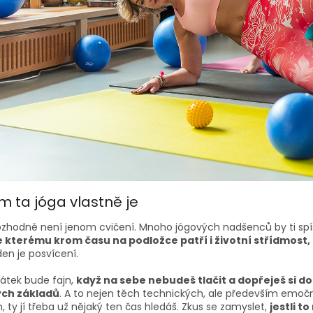
m ta jóga vlastně je
ozhodně není jenom cvičení. Mnoho jógových nadšenců by ti spíš
ke kterému krom času na podložce patří i životní střídmost,
en je posvícení.
čátek bude fajn,
když na sebe nebudeš tlačit a dopřeješ si do
ých základů
. A to nejen těch technických, ale především emočn
 ty jí třeba už nějaký ten čas hledáš. Zkus se zamyslet,
jestli t