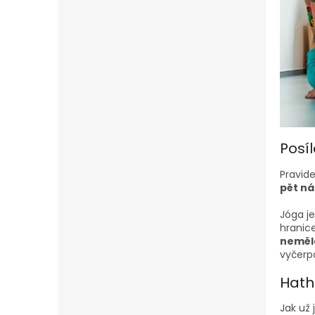
Posí
Pravide
pět ná
Jóga j
hranice
neměla
vyčerpá
Hath
Jak už 