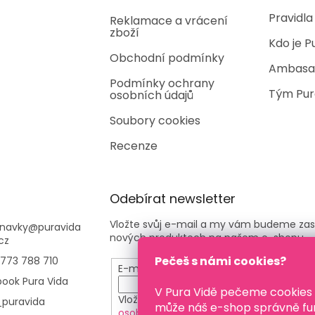
i
Pravidla
Reklamace a vrácení
s
zboží
u
Kdo je P
Obchodní podmínky
Ambasa
Podmínky ochrany
Tým Pur
osobních údajů
Soubory cookies
Recenze
Odebírat newsletter
Vložte svůj e-mail a my vám budeme zas
navky
@
puravida
nových produktech na našem e-shopu.
cz
Pečeš s námi cookies?
773 788 710
E-mail
ook Pura Vida
V Pura Vidě pečeme cookies
Vložením e-mailu souhlasíte s
podmínk
puravida
může náš e-shop správně fu
osobních údajů