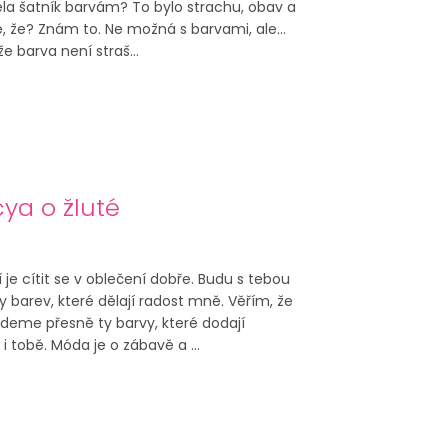
řela šatník barvám? To bylo strachu, obav a
ě, že? Znám to. Ne možná s barvami, ale…
že barva není straš...
ya o žluté
í je cítit se v oblečení dobře. Budu s tebou
hy barev, které dělají radost mně. Věřím, že
deme přesně ty barvy, které dodají
 tobě. Móda je o zábavě a ...