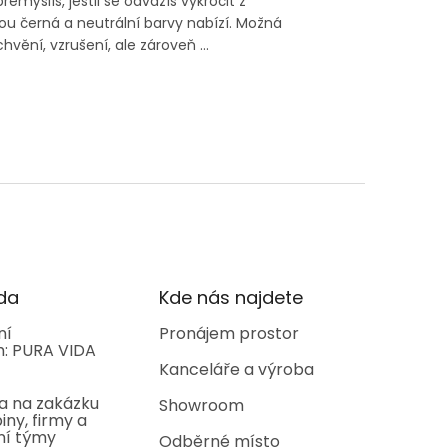
emýšlíš, jestli se odvážíš vykročit z
rou černá a neutrální barvy nabízí. Možná
hvění, vzrušení, ale zároveň ...
da
Kde nás najdete
ní
Pronájem prostor
: PURA VIDA
Kanceláře a výroba
a na zakázku
Showroom
iny, firmy a
ní týmy
Odběrné místo