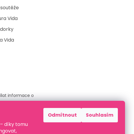
 soutěže
ura Vida
dorky
a Vida
ílat informace o
Odmítnout
Souhlasím
 – díky tomu
ami ochrany
ngovat,