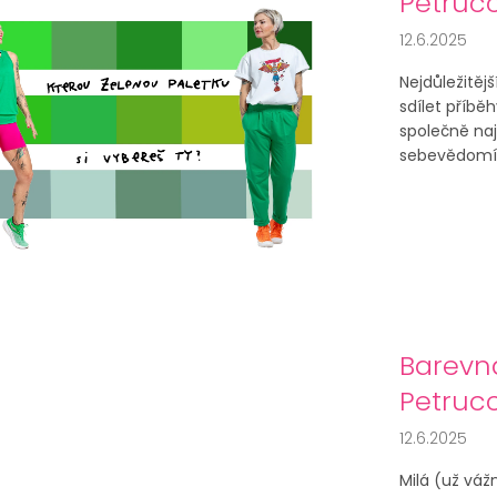
Petruc
12.6.2025
Nejdůležitějš
sdílet příbě
společně naj
sebevědomí i
Barevn
Petrucc
12.6.2025
Milá (už váž