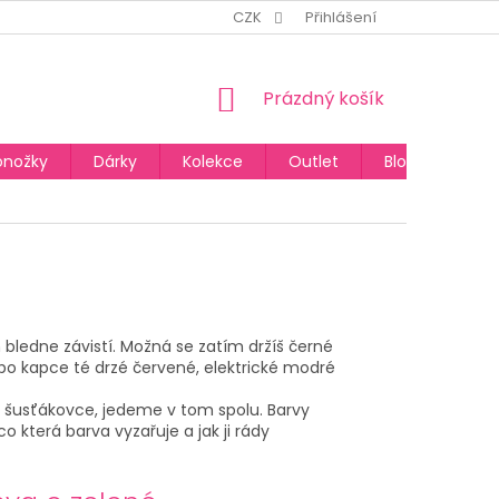
CZK
Přihlášení
NÁKUPNÍ
Prázdný košík
KOŠÍK
onožky
Dárky
Kolekce
Outlet
Blog
 bledne závistí. Možná se zatím držíš černé
í po kapce té drzé červené, elektrické modré
ový šusťákovce, jedeme v tom spolu. Barvy
o která barva vyzařuje a jak ji rády