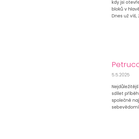
kdy jsi otev
bloků v hlav
Dnes už víš, 
Petrucc
5.5.2025
Nejdůležitějš
sdílet příbě
společně naj
sebevědomí i