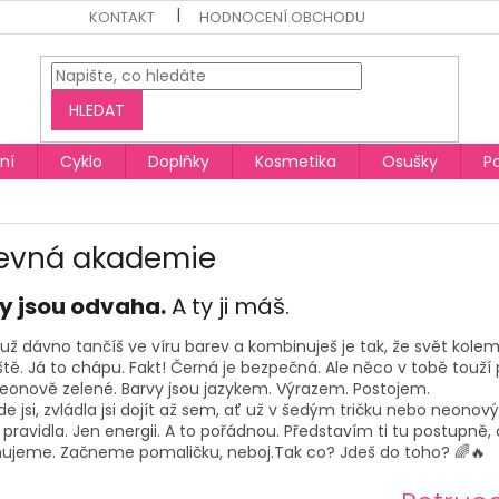
KONTAKT
HODNOCENÍ OBCHODU
HLEDAT
ní
Cyklo
Doplňky
Kosmetika
Osušky
P
evná akademie
y jsou odvaha.
A ty ji máš.
ž dávno tančíš ve víru barev a kombinuješ je tak, že svět kolem
íště. Já to chápu. Fakt! Černá je bezpečná. Ale něco v tobě touž
eonově zelené. Barvy jsou jazykem. Výrazem. Postojem.
 kde jsi, zvládla jsi dojít až sem, ať už v šedým tričku nebo neon
pravidla. Jen energii. A to pořádnou. Představím ti tu postupně, c
ujeme. Začneme pomaličku, neboj.Tak co? Jdeš do toho? 🌈🔥