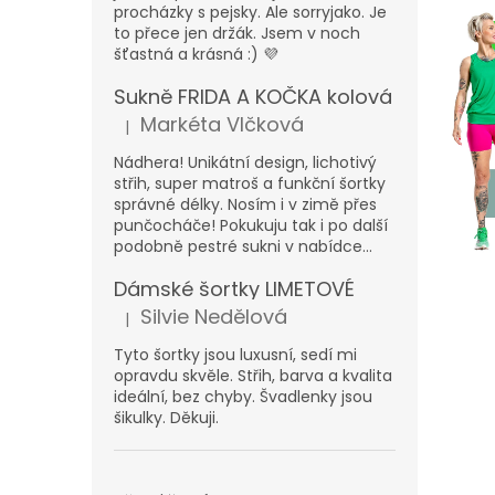
n
procházky s pejsky. Ale sorryjako. Je
ý
e
to přece jen držák. Jsem v noch
p
l
šťastná a krásná :) 💜
i
s
Sukně FRIDA A KOČKA kolová
č
Markéta Vlčková
|
Hodnocení produktu je 5 z 5 hvězdiček.
l
Nádhera! Unikátní design, lichotivý
á
střih, super matroš a funkční šortky
n
správné délky. Nosím i v zimě přes
k
punčocháče! Pokukuju tak i po další
ů
podobně pestré sukni v nabídce...
Dámské šortky LIMETOVÉ
Silvie Nedělová
|
Hodnocení produktu je 5 z 5 hvězdiček.
Tyto šortky jsou luxusní, sedí mi
opravdu skvěle. Střih, barva a kvalita
ideální, bez chyby. Švadlenky jsou
šikulky. Děkuji.