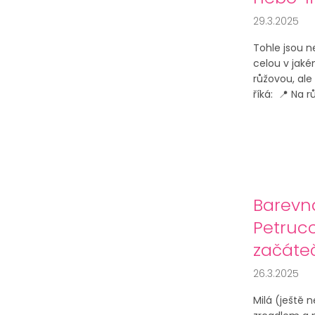
29.3.2025
Tohle jsou n
celou v jaké
růžovou, ale
říká: 📍 Na r
Barevná
Petruc
začáteč
26.3.2025
Milá (ještě 