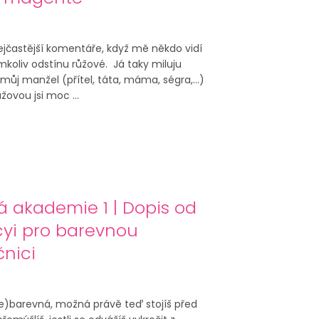
ejčastější komentáře, když mě někdo vidí
mkoliv odstínu růžové. Já taky miluju
 můj manžel (přítel, táta, máma, ségra,...)
ůžovou jsi moc ...
 akademie 1 | Dopis od
cyi pro barevnou
nici
ne)barevná, možná právě teď stojíš před