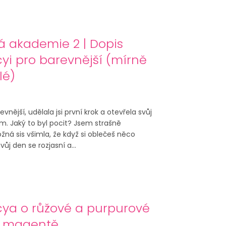
á akademie 2 | Dopis
yi pro barevnější (mírně
lé)
evnější, udělala jsi první krok a otevřela svůj
m. Jaký to byl pocit? Jsem strašně
ná sis všimla, že když si oblečeš něco
ůj den se rozjasní a...
cya o růžové a purpurové
i magentě