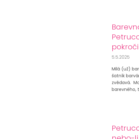
Barevn
Petrucc
pokroči
5.5.2025
Milá (už) bar
šatník barvá
zvědavá. Mož
barevného, tv
Petruc
nebo-l