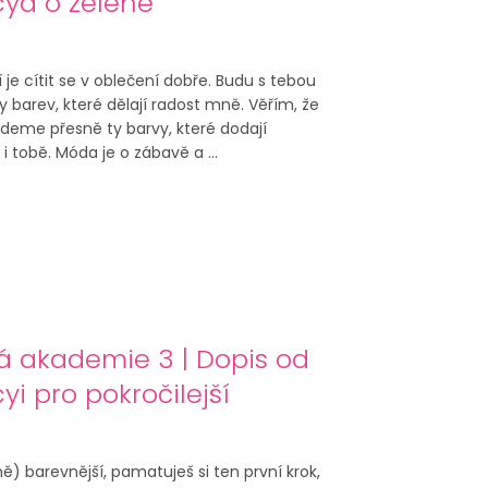
cya o zelené
í je cítit se v oblečení dobře. Budu s tebou
hy barev, které dělají radost mně. Věřím, že
deme přesně ty barvy, které dodají
 tobě. Móda je o zábavě a ...
á akademie 3 | Dopis od
yi pro pokročilejší
ně) barevnější, pamatuješ si ten první krok,