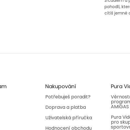
zrcadlem a př
pohodlí, kte
cítíš jemné c
O
v
l
á
d
a
c
í
ram
Nakupování
Pura Vi
p
r
Potřebuješ poradit?
Věrnost
program
v
AMIGAS
Doprava a platba
k
y
Pura Vid
Uživatelská příručka
v
pro skup
ý
sportov
Hodnocení obchodu
p