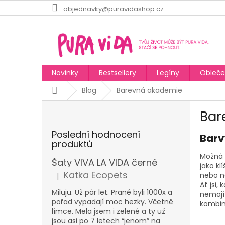
Přejít
objednavky@puravidashop.cz
na
obsah
Novinky
Bestsellery
Legíny
Obleče
Domů
Blog
Barevná akademie
P
Bar
o
s
Poslední hodnocení
Barv
t
produktů
r
Možná u
a
Šaty VIVA LA VIDA černé
jako kl
n
Katka Ecopets
nebo n
|
Hodnocení produktu je 5 z 5 hvězdiček.
n
Ať jsi,
í
Miluju. Už pár let. Prané byli 1000x a
nemají 
pořad vypadají moc hezky. Včetně
p
kombin
límce. Mela jsem i zelené a ty už
a
jsou asi po 7 letech “jenom” na
V