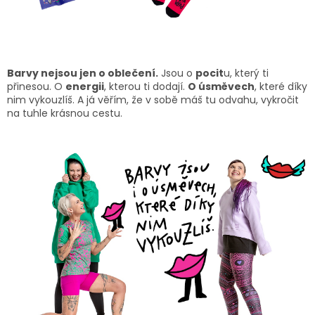
Barvy nejsou jen o oblečení.
Jsou o
pocit
u, který ti
přinesou. O
energii
, kterou ti dodají.
O úsměvech
, které díky
nim vykouzlíš. A já věřím, že v sobě máš tu odvahu, vykročit
na tuhle krásnou cestu.