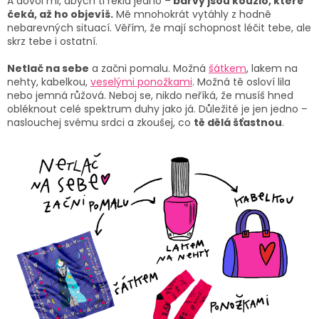
A dovol mi, abych ti řekla jedno –
barvy jsou kouzlo, které
čeká, až ho objevíš.
Mě mnohokrát vytáhly z hodně
nebarevných situací. Věřím, že mají schopnost léčit tebe, ale
skrz tebe i ostatní.
Netlač na sebe
a začni pomalu. Možná
šátkem
, lakem na
nehty, kabelkou,
veselými ponožkami
. Možná tě osloví lila
nebo jemná růžová. Neboj se, nikdo neříká, že musíš hned
obléknout celé spektrum duhy jako já. Důležité je jen jedno –
naslouchej svému srdci a zkoušej, co
tě dělá šťastnou
.