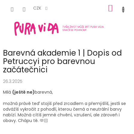
Přejít
NÁKUP
na
CZK
obsah
KOŠÍK
Barevná akademie 1 | Dopis od
Petruccyi pro barevnou
začátečnici
26.3.2025
Milá
(ještě ne)
barevná,
možná právě teď stojíš před zrcadlem a přemýšlíš, jestli se
odvážíš vykročit z pohodlí, kterou černá a neutrální barvy
nabízí. Možná cítíš jemné chvění, vzrušení, ale zároveň i
obavy. Chápu tě. 🫶🏻