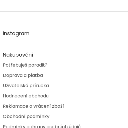
Z
á
p
a
Instagram
t
í
Nakupování
Potřebuješ poradit?
Doprava a platba
Uživatelská příručka
Hodnocení obchodu
Reklamace a vrácení zboží
Obchodní podmínky
Podmínky ochrany osobních údajů