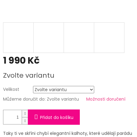
1 990 Kč
Měrná
Zvolte variantu
cena:
Velikost
Můžeme doručit do:
Zvolte variantu
Možnosti doručení
Přidat do košíku
Taky ti ve skříni chybí elegantní kalhoty, které udělají parádu