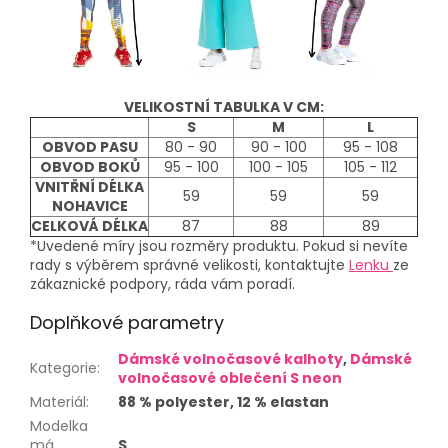
VELIKOSTNÍ TABULKA V CM:
S
M
L
OBVOD PASU
80 - 90
90 - 100
95 - 108
OBVOD BOKŮ
95 - 100
100 - 105
105 - 112
VNITŘNÍ DÉLKA
59
59
59
NOHAVICE
CELKOVÁ DÉLKA
87
88
89
*Uvedené míry jsou rozměry produktu. Pokud si nevíte
rady s výběrem správné velikosti, kontaktujte
Lenku
ze
zákaznické podpory, ráda vám poradí.
Doplňkové parametry
Dámské volnočasové kalhoty
,
Dámské
Kategorie
:
volnočasové oblečení S neon
Materiál
:
88 % polyester, 12 % elastan
Modelka
má
S