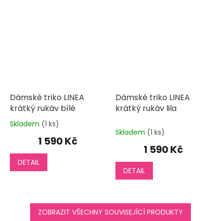
Dámské triko LINEA
Dámské triko LINEA
krátký rukáv bílé
krátký rukáv lila
Skladem
(1 ks)
Průměrné
Skladem
(1 ks)
hodnocení
1 590 Kč
produktu
1 590 Kč
je
DETAIL
5,0
DETAIL
z
5
hvězdiček.
ZOBRAZIT VŠECHNY SOUVISEJÍCÍ PRODUKTY