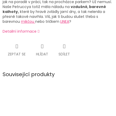
jak na poradě v práci, tak na procházce parkem? Už nemusí.
Naše Petruccya totiž měla náladu na
vzdušné, barevné
kalhoty,
které by hravě zvládly jarní dny, a tak nelenila a
přesně takové navrhla. Víš, jak ti budou slušet třeba s
barevnou
mikčou
nebo tričkem
LINEA
?
Detailní informace
ZEPTAT SE
HLÍDAT
SDÍLET
Související produkty