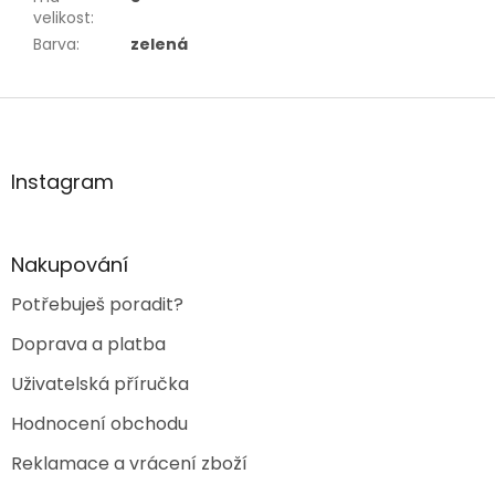
velikost
:
Barva
:
zelená
Z
á
p
a
Instagram
t
í
Nakupování
Potřebuješ poradit?
Doprava a platba
Uživatelská příručka
Hodnocení obchodu
Reklamace a vrácení zboží