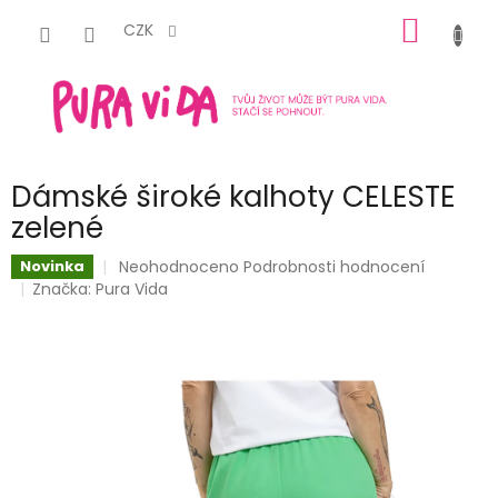
Přejít
NÁKUP
na
CZK
obsah
KOŠÍK
Dámské široké kalhoty CELESTE
zelené
Průměrné
Neohodnoceno
Podrobnosti hodnocení
Novinka
hodnocení
Značka:
Pura Vida
produktu
je
0,0
z
5
hvězdiček.