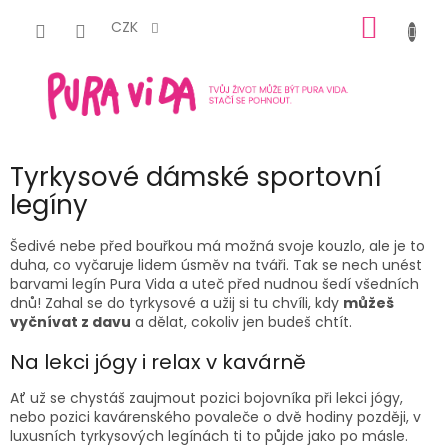
Přejít
NÁKUP
na
CZK
obsah
KOŠÍK
Tyrkysové dámské sportovní
legíny
Šedivé nebe před bouřkou má možná svoje kouzlo, ale je to
duha, co vyčaruje lidem úsměv na tváři. Tak se nech unést
barvami legín Pura Vida a uteč před nudnou šedí všedních
dnů! Zahal se do tyrkysové a užij si tu chvíli, kdy
můžeš
vyčnívat z davu
a dělat, cokoliv jen budeš chtít.
Na lekci jógy i relax v kavárně
Ať už se chystáš zaujmout pozici bojovníka při lekci jógy,
nebo pozici kavárenského povaleče o dvě hodiny později, v
luxusních tyrkysových legínách ti to půjde jako po másle.