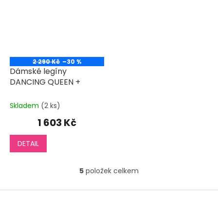
2 290 Kč
–30 %
Dámské legíny
DANCING QUEEN +
Skladem
(2 ks)
1 603 Kč
DETAIL
5
položek celkem
O
v
l
Z
á
á
d
p