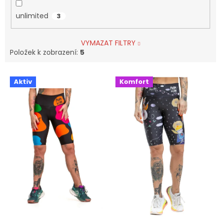
unlimited
3
VYMAZAT FILTRY
Položek k zobrazení:
5
V
Aktiv
Komfort
ý
p
i
s
p
r
o
d
u
k
t
ů