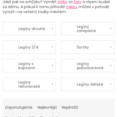
Jdeš pak na schůzku? Vyměň
tričko
za
šaty
a rázem budeš
za dámu. A pokud k tomu přihodíš
mikču
, můžeš v pohodě
vyrazit i na večerní toulky městem.
Legíny
Legíny dlouhé
zateplené
Legíny 3/4
Šortky
Legíny s
Legíny
kapsami
jednobarevné
Legíny
Legíny dětské
těhotenské
Ř
a
Doporučujeme
Nejlevnější
Nejdražší
z