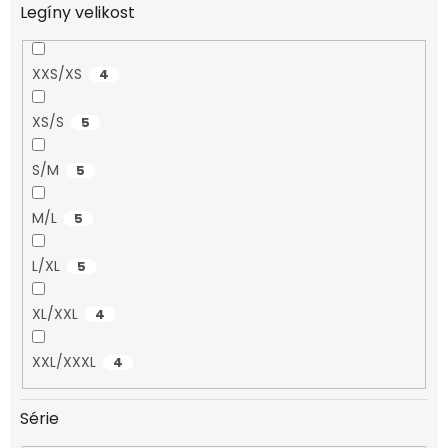
Legíny velikost
XXS/XS
4
XS/S
5
S/M
5
M/L
5
L/XL
5
XL/XXL
4
XXL/XXXL
4
Série