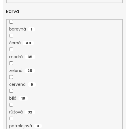
Barva
barevná
1
černá
40
modrá
35
zelená
25
červená
9
bílá
18
růžová
32
petrolejová
3