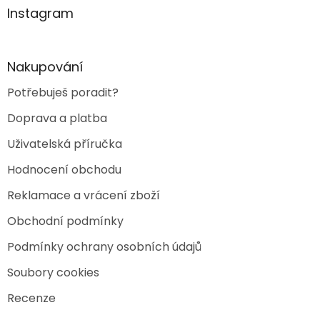
a
a
Instagram
c
t
í
í
p
r
Nakupování
v
k
Potřebuješ poradit?
y
v
Doprava a platba
ý
p
Uživatelská příručka
i
s
Hodnocení obchodu
u
Reklamace a vrácení zboží
Obchodní podmínky
Podmínky ochrany osobních údajů
Soubory cookies
Recenze