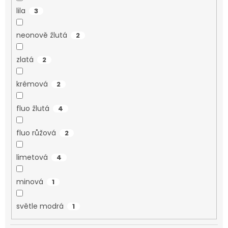
lila
3
neonově žlutá
2
zlatá
2
krémová
2
fluo žlutá
4
fluo růžová
2
limetová
4
minová
1
světle modrá
1