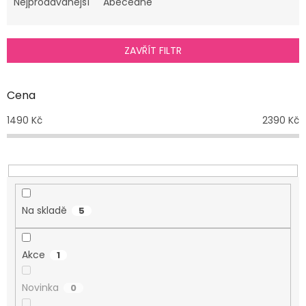
e
Nejprodávanější
Abecedně
n
í
p
ZAVŘÍT FILTR
r
o
d
Cena
u
1490
Kč
2390
Kč
k
t
ů
Na skladě
5
Akce
1
Novinka
0