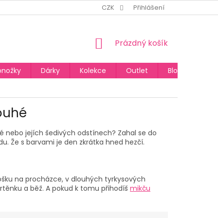
CZK
Přihlášení
NÁKUPNÍ
Prázdný košík
KOŠÍK
onožky
Dárky
Kolekce
Outlet
Blog
ouhé
né nebo jejích šedivých odstínech? Zahal se do
u. Že s barvami je den zkrátka hned hezčí.
ámošku na procházce, v dlouhých tyrkysových
rtěnku a běž. A pokud k tomu přihodíš
mikču