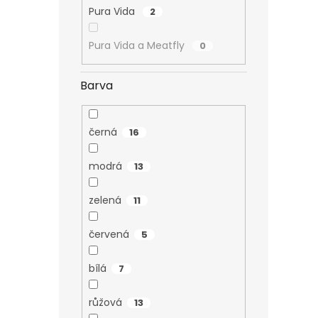
Pura Vida
2
Pura Vida a Meatfly
0
Barva
černá
16
modrá
13
zelená
11
červená
5
bílá
7
růžová
13