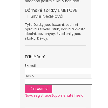
podobně pestré sukni v nabídce...
Dámské šortky LIMETOVÉ
Silvie Nedělová
|
Hodnocení produktu je 5 z 5 hvězdiček.
Tyto šortky jsou luxusní, sedí mi
opravdu skvěle. Střih, barva a kvalita
ideální, bez chyby. Švadlenky jsou
šikulky. Děkuji.
Přihlášení
E-mail
Heslo
PŘIHLÁSIT SE
Nová registrace
Zapomenuté heslo