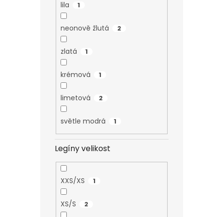
lila
1
neonově žlutá
2
zlatá
1
krémová
1
limetová
2
světle modrá
1
Legíny velikost
XXS/XS
1
XS/S
2