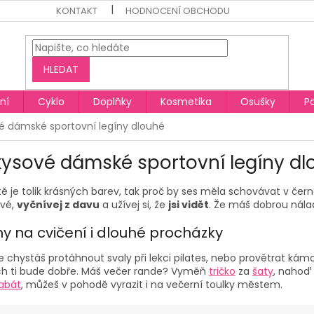
KONTAKT
HODNOCENÍ OBCHODU
HLEDAT
ní
Cyklo
Doplňky
Kosmetika
Osušky
P
é dámské sportovní legíny dlouhé
kysové dámské sportovní legíny dl
ě je tolik krásných barev, tak proč by ses měla schovávat v čer
ové,
vyčnívej z davu
a užívej si, že
jsi vidět
. Že máš dobrou nálad
ny na cvičení i dlouhé procházky
e chystáš protáhnout svaly při lekci pilates, nebo provětrat k
ch ti bude dobře. Máš večer rande? Vyměň
tričko
za
šaty
, nahoď 
abát
, můžeš v pohodě vyrazit i na večerní toulky městem.