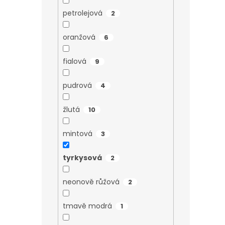
petrolejová
2
oranžová
6
fialová
9
pudrová
4
žlutá
10
mintová
3
tyrkysová
2
neonově růžová
2
tmavě modrá
1