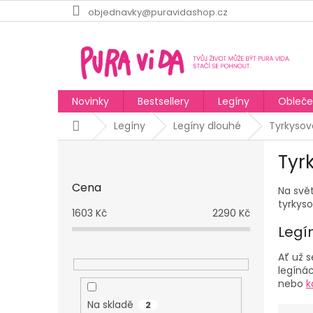
Přejít
objednavky@puravidashop.cz
na
obsah
Novinky
Bestsellery
Legíny
Obleče
Domů
Legíny
Legíny dlouhé
Tyrkysov
P
Tyr
o
s
Cena
Na svět
t
tyrkys
r
1603
Kč
2290
Kč
a
Legí
n
n
Ať už s
í
legíná
p
nebo
k
a
Na skladě
2
Ř