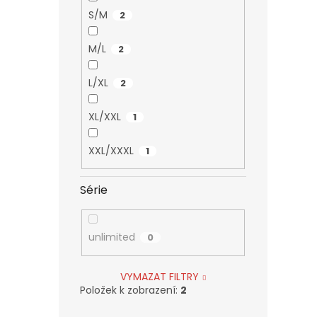
S/M
2
M/L
2
L/XL
2
XL/XXL
1
XXL/XXXL
1
Série
unlimited
0
VYMAZAT FILTRY
Položek k zobrazení:
2