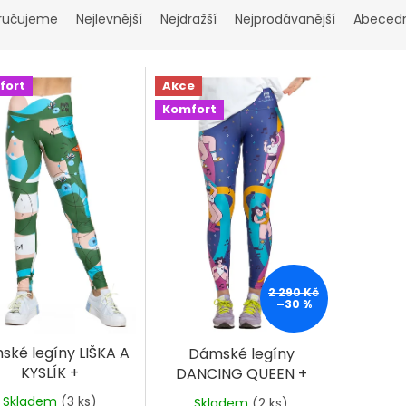
ručujeme
Nejlevnější
Nejdražší
Nejprodávanější
Abeced
fort
Akce
Komfort
2 290 Kč
–30 %
ské legíny LIŠKA A
Dámské legíny
KYSLÍK +
DANCING QUEEN +
Skladem
(3 ks)
Skladem
(2 ks)