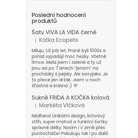
Poslední hodnocení
produktů
Šaty VIVA LA VIDA černé
Katka Ecopets
|
Hodnocení produktu je 5 z 5 hvězdiček.
Miluju. Už pár let. Prané byli 1000x a
pořad vypadají moc hezky. Včetně
límce. Mela jsem i zelené a ty už
jsou asi po 7 letech “jenom” na
procházky s pejsky. Ale sorryjako. Je
to přece jen držák. Jsem v noch
šťastná a krásná :) 💜
Sukně FRIDA A KOČKA kolová
Markéta Vlčková
|
Hodnocení produktu je 5 z 5 hvězdiček.
Nádhera! Unikátní design, lichotivý
střih, super matroš a funkční šortky
správné délky. Nosím i v zimě přes
punčocháče! Pokukuju tak i po další