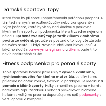
v
l
Dámské sportovní topy
á
d
Která žena by při sportu nepotřebovala pořádnou podporu. A
a
tím teď nemyslíme roztleskávačky nebo transparenty s
c
tvým jménem, které by visely nad kladkou v posilovně.
í
Myslíme tím sportovní podprsenku, která ti zvedne nejenom
p
náladu.
Správně zvolený top je totiž klíčem k dobrému
r
pocitu ze cvičení,
protože se postará o to, aby vše zůstalo
v
na svém místě – i když zrovna budeš viset hlavou dolů. A
k
když ho sladíš s
barevnýma legínama
a
tílkem
, bude ti to
y
navíc neskutečně slušet.
v
ý
Fitness podprsenka pro pomalé sporty
p
i
Tohle sportovní bolerko jsme ušily
z vysoce kvalitního,
s
rychleschnoucího funkčního materiálu
. Je díky tomu
u
příjemné na dotyk, měkké, flexibilní a poddajné. Je ideální
na
pomalé a klidné sporty
. Holky s menšíma prsama v tomto
barevném topu zvládnou i běhat a poskakovat, nicméně
holkám s velkýma prsama doporučujeme spíš
podprsenky
s
větší oporou a kompresí
.