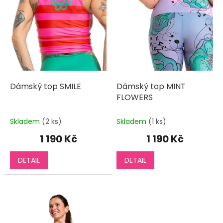
o
d
u
k
t
ů
Dámský top SMILE
Dámský top MINT
FLOWERS
Skladem
(2 ks)
Skladem
(1 ks)
1 190 Kč
1 190 Kč
DETAIL
DETAIL