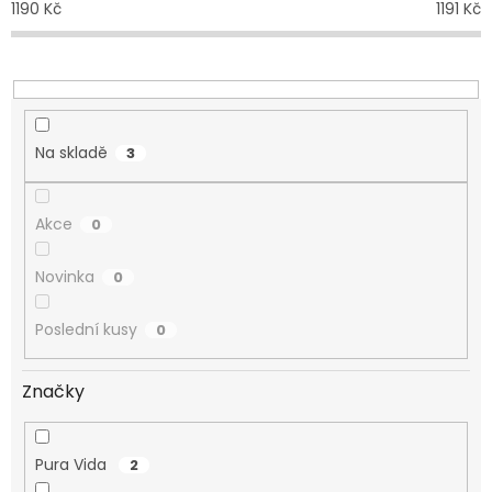
1190
Kč
1191
Kč
k
t
ů
Na skladě
3
Akce
0
Novinka
0
Poslední kusy
0
Značky
Pura Vida
2