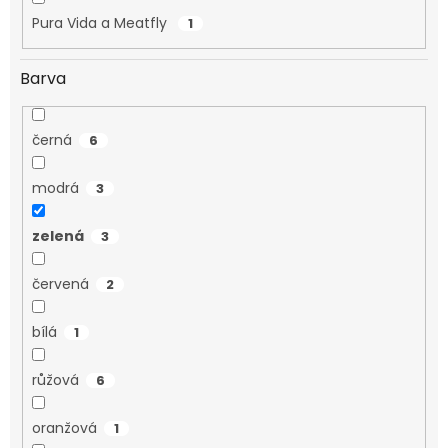
Pura Vida a Meatfly
1
Barva
černá
6
modrá
3
zelená
3
červená
2
bílá
1
růžová
6
oranžová
1