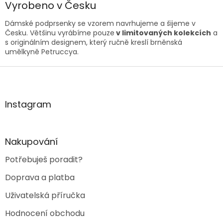
Vyrobeno v Česku
Dámské podprsenky se vzorem navrhujeme a šijeme v
Česku. Většinu vyrábíme pouze
v limitovaných kolekcích
a
s originálním designem, který ručně kreslí brněnská
umělkyně Petruccya.
Z
á
p
a
Instagram
t
í
Nakupování
Potřebuješ poradit?
Doprava a platba
Uživatelská příručka
Hodnocení obchodu