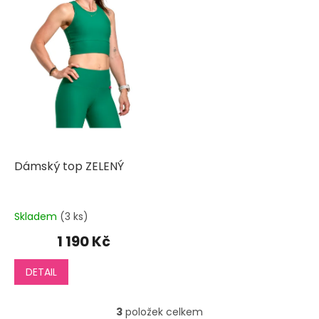
Dámský top ZELENÝ
Skladem
(3 ks)
1 190 Kč
DETAIL
3
položek celkem
O