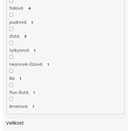
fialová
4
pudrová
1
žlutá
3
tyrkysová
1
neonově růžová
1
lila
1
fluo žlutá
1
limetová
1
Velikost