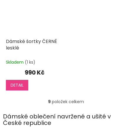
Dámské šortky ČERNÉ
lesklé
Skladem
(1 ks)
990 Kč
DETAIL
9
položek celkem
O
v
l
Dámské oblečení navržené a ušité v
á
České republice
d