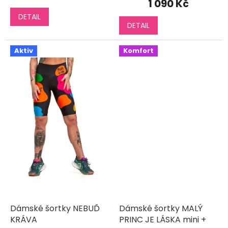
1 090 Kč
je
DETAIL
5,0
DETAIL
z
5
hvězdiček.
Aktiv
Komfort
Dámské šortky NEBUĎ
Dámské šortky MALÝ
KRÁVA
PRINC JE LÁSKA mini +