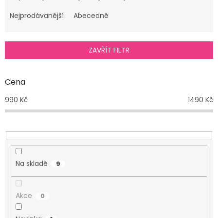
z
e
Nejprodávanější
Abecedně
n
í
p
ZAVŘÍT FILTR
r
o
d
Cena
u
990
Kč
1490
Kč
k
t
ů
Na skladě
9
Akce
0