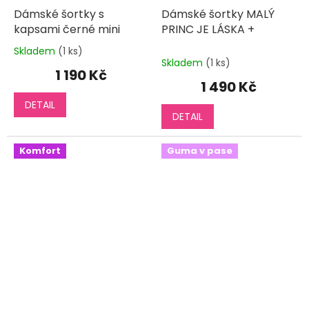
Dámské šortky s
Dámské šortky MALÝ
kapsami černé mini
PRINC JE LÁSKA +
Skladem
(1 ks)
Průměrné
Skladem
(1 ks)
hodnocení
1 190 Kč
produktu
1 490 Kč
je
DETAIL
5,0
DETAIL
z
5
hvězdiček.
Komfort
Guma v pase