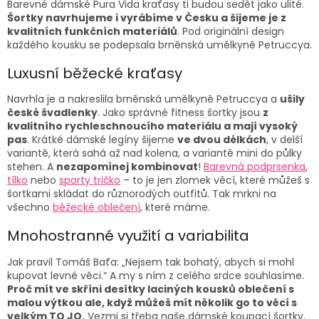
a
Barevné dámské Pura Vida kraťasy ti budou sedět jako ulité.
c
Šortky navrhujeme i vyrábíme v Česku a šijeme je z
í
kvalitních funkčních materiálů
. Pod originální design
p
každého kousku se podepsala brněnská umělkyně Petruccya.
r
v
Luxusní běžecké kraťasy
k
y
Navrhla je a nakreslila brněnská umělkyně Petruccya a
ušily
v
české švadlenky
. Jako správné fitness šortky jsou
z
ý
kvalitního rychleschnoucího materiálu a mají vysoký
p
pas
. Krátké dámské legíny šijeme
ve dvou délkách
, v delší
i
variantě, která sahá až nad kolena, a variantě mini do půlky
s
stehen. A
nezapomínej kombinovat
!
Barevná podprsenka
,
u
tílko
nebo
sporty tričko
– to je jen zlomek věcí, které můžeš s
šortkami skládat do různorodých outfitů. Tak mrkni na
všechno
běžecké oblečení
, které máme.
Mnohostranné využití a variabilita
Jak pravil Tomáš Baťa:
„Nejsem tak bohatý, abych si mohl
kupovat levné věci.“ A my s ním z celého srdce souhlasíme.
Proč mít ve skříni desítky laciných kousků oblečení s
malou výtkou ale, když můžeš mít několik go to věcí s
velkým TO JO.
Vezmi si třeba naše dámské koupací šortky,