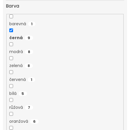
Barva
barevná
1
černá
9
modrá
8
zelená
8
červená
1
bílá
5
růžová
7
oranžová
6