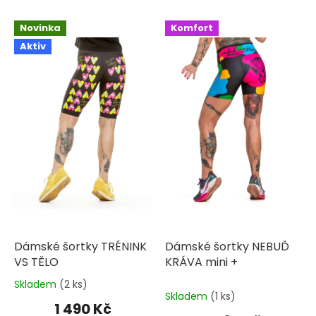
V
Novinka
Komfort
ý
Aktiv
p
i
s
p
r
o
d
u
k
t
ů
Dámské šortky TRÉNINK
Dámské šortky NEBUĎ
VS TĚLO
KRÁVA mini +
Skladem
(2 ks)
Průměrné
Skladem
(1 ks)
hodnocení
1 490 Kč
produktu