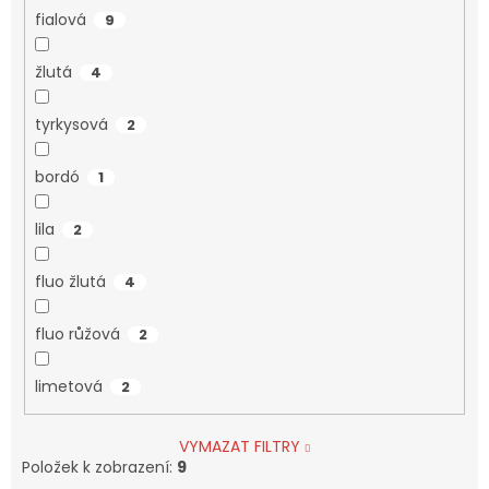
fialová
9
žlutá
4
tyrkysová
2
bordó
1
lila
2
fluo žlutá
4
fluo růžová
2
limetová
2
VYMAZAT FILTRY
Položek k zobrazení:
9