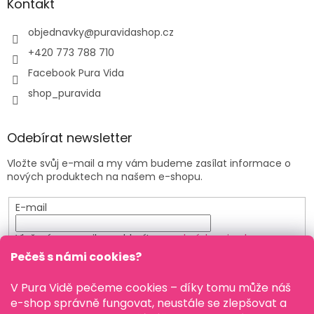
Kontakt
objednavky
@
puravidashop.cz
+420 773 788 710
Facebook Pura Vida
shop_puravida
Odebírat newsletter
Vložte svůj e-mail a my vám budeme zasílat informace o
nových produktech na našem e-shopu.
E-mail
Vložením e-mailu souhlasíte s
podmínkami ochrany
osobních údajů
Pečeš s námi cookies?
PŘIHLÁSIT SE
V Pura Vidě pečeme cookies – díky tomu může náš
e-shop správně fungovat, neustále se zlepšovat a