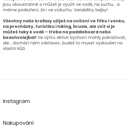
jsou oboustranné a můžeš je využít ve vodě, na suchu... a
máme podezření, že i ve vzduchu. Variabilita, bejby!
Všechny naše kraťasy užiješ na cvičení ve fitku i venku,
na procházky, turistiku i hiking, brusle, ale vzít si je
můžeš taky k vodě – třeba na paddleboard nebo
beachvolejbal!
Ve výčtu aktivit bychom mohly pokračovat,
ale… dochází nám odstavec, budeš to muset vyzkoušet na
vlastní kůži.
Z
á
p
a
Instagram
t
í
Nakupování