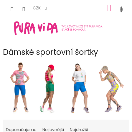
Přejít
NÁKUP
na
CZK
obsah
KOŠÍK
Dámské sportovní šortky
Ř
a
Doporučujeme
Nejlevnější
Nejdražší