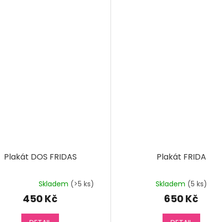
Plakát DOS FRIDAS
Plakát FRIDA
Skladem
(>5 ks)
Skladem
(5 ks)
Průměrné
hodnocení
450 Kč
650 Kč
produktu
je