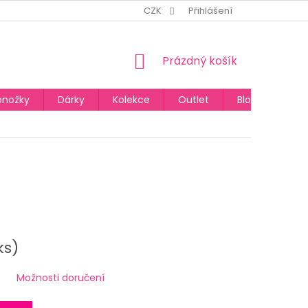
CZK
Přihlášení
NÁKUPNÍ
Prázdný košík
KOŠÍK
onožky
Dárky
Kolekce
Outlet
Blog
ks)
Možnosti doručení