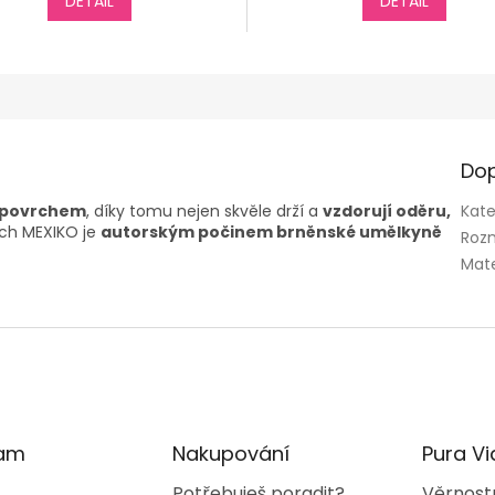
4,4
DETAIL
DETAIL
z
5
hvězdiček.
Dop
m povrchem
, díky tomu nejen skvěle drží a
vzdorují oděru,
Kate
rch MEXIKO je
autorským počinem
brněnské umělkyně
Roz
Mate
ram
Nakupování
Pura Vi
Potřebuješ poradit?
Věrnost