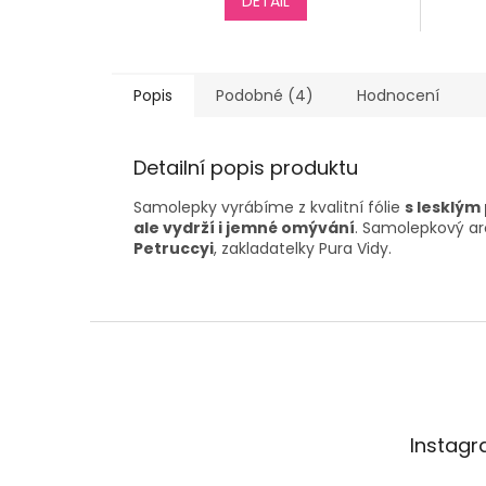
DETAIL
Popis
Podobné (4)
Hodnocení
Detailní popis produktu
Samolepky vyrábíme z kvalitní fólie
s lesklý
ale vydrží i jemné omývání
. Samolepkový a
Petruccyi
, zakladatelky Pura Vidy
.
Z
á
p
a
t
Instag
í