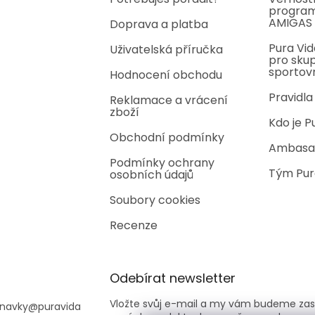
program
AMIGAS
Doprava a platba
Pura Vid
Uživatelská příručka
pro skup
sportov
Hodnocení obchodu
Pravidla
Reklamace a vrácení
zboží
Kdo je P
Obchodní podmínky
Ambasa
Podmínky ochrany
Tým Pur
osobních údajů
Soubory cookies
Recenze
Odebírat newsletter
Vložte svůj e-mail a my vám budeme zas
navky
@
puravida