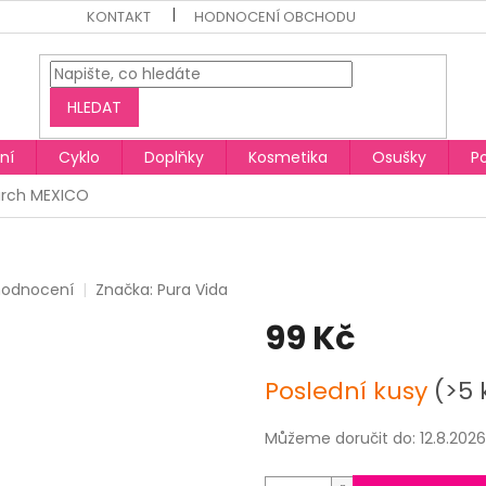
KONTAKT
HODNOCENÍ OBCHODU
HLEDAT
ní
Cyklo
Doplňky
Kosmetika
Osušky
P
arch MEXICO
hodnocení
Značka:
Pura Vida
99 Kč
Měrná
Poslední kusy
(>5 
cena:
Můžeme doručit do:
12.8.2026