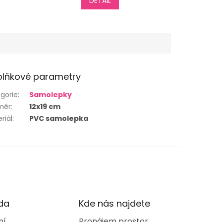
DETAIL
lňkové parametry
gorie
:
Samolepky
měr
:
12x19 cm
riál
:
PVC samolepka
da
Kde nás najdete
ní
Pronájem prostor