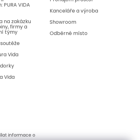
: PURA VIDA
Kanceláře a výroba
a na zakázku
Showroom
iny, firmy a
ní týmy
Odběrné místo
 soutěže
ura Vida
dorky
a Vida
ílat informace o