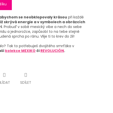
šíku
to, abychom se neobklopovaly krásou
při každé
iž skrývá energie a v symbolech a obrázcích
ví
. Probuď v sobě mexický vibe a nech do sebe
ridu a jednorožce,
zapůsobí to na tebe stejně
dená sprcha po ránu. Vlije ti to krev do žil!
lo? Tak to potřebuješ dvojitého smrťáka v
aší
kolekce MEXIKO
či
REVOLUCIÓN
.
HLÍDAT
SDÍLET