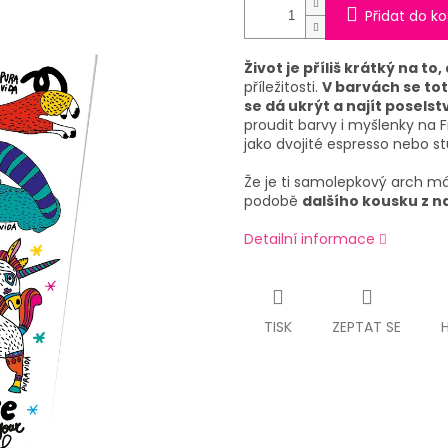
Přidat do ko
Život je příliš krátký na 
příležitosti.
V barvách se tot
se dá ukrýt a najít poselst
proudit barvy i myšlenky na F
jako dvojité espresso nebo stu
Že je ti samolepkový arch má
podobě
dalšího kousku z n
Detailní informace
TISK
ZEPTAT SE