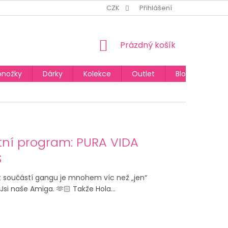
CZK
Přihlášení
NÁKUPNÍ
Prázdný košík
KOŠÍK
onožky
Dárky
Kolekce
Outlet
Blog
tní program: PURA VIDA
S
t součástí gangu je mnohem víc než „jen“
Jsi naše Amiga. 🫶🏻 Takže Hola...