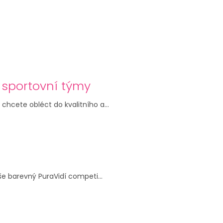
 sportovní týmy
chcete obléct do kvalitního a...
aše barevný PuraVidí competi...