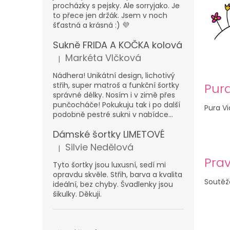
n
n
procházky s pejsky. Ale sorryjako. Je
k
e
to přece jen držák. Jsem v noch
ů
l
šťastná a krásná :) 💜
Sukně FRIDA A KOČKA kolová
Markéta Vlčková
|
Hodnocení produktu je 5 z 5 hvězdiček.
Nádhera! Unikátní design, lichotivý
střih, super matroš a funkční šortky
Pura
správné délky. Nosím i v zimě přes
punčocháče! Pokukuju tak i po další
Pura Vi
podobně pestré sukni v nabídce...
Dámské šortky LIMETOVÉ
Silvie Nedělová
|
Hodnocení produktu je 5 z 5 hvězdiček.
Prav
Tyto šortky jsou luxusní, sedí mi
opravdu skvěle. Střih, barva a kvalita
Soutěže
ideální, bez chyby. Švadlenky jsou
šikulky. Děkuji.