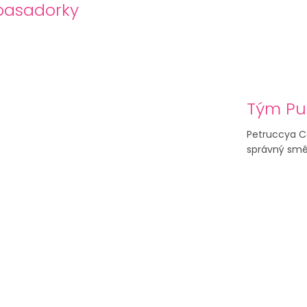
asadorky
Tým Pu
Petruccya Co
správný směr