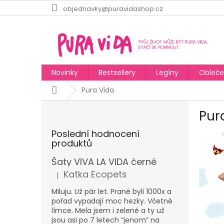
Přejít
objednavky@puravidashop.cz
na
obsah
Novinky
Bestsellery
Legíny
Obleče
Domů
Pura Vida
P
Pur
o
s
Poslední hodnocení
V
t
produktů
ý
r
p
a
Šaty VIVA LA VIDA černé
i
n
Katka Ecopets
|
Hodnocení produktu je 5 z 5 hvězdiček.
s
n
č
í
Miluju. Už pár let. Prané byli 1000x a
l
pořad vypadají moc hezky. Včetně
p
límce. Mela jsem i zelené a ty už
á
a
jsou asi po 7 letech “jenom” na