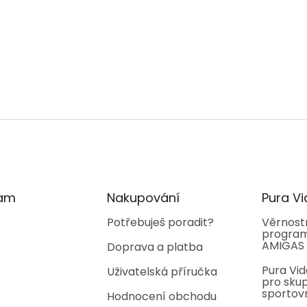
O
v
l
á
d
a
c
í
ram
Nakupování
Pura Vi
p
r
Potřebuješ poradit?
Věrnost
program
v
AMIGAS
Doprava a platba
k
y
Pura Vid
Uživatelská příručka
v
pro skup
ý
sportov
Hodnocení obchodu
p