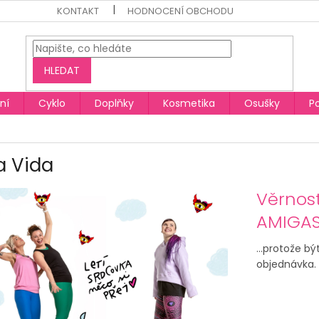
KONTAKT
HODNOCENÍ OBCHODU
HLEDAT
ní
Cyklo
Doplňky
Kosmetika
Osušky
P
a Vida
Věrnos
AMIGA
…protože bý
objednávka. 