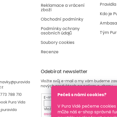
i
Pravidla
Reklamace a vrácení
s
zboží
u
Kdo je P
Obchodní podmínky
Ambasa
Podmínky ochrany
Tým Pur
osobních údajů
Soubory cookies
Recenze
Odebírat newsletter
Vložte svůj e-mail a my vám budeme zas
navky
@
puravida
nových produktech na našem e-shopu.
cz
Pečeš s námi cookies?
773 788 710
E-mail
ook Pura Vida
V Pura Vidě pečeme cookies
Vložením e-mailu souhlasíte s
podmínk
puravida
může náš e-shop správně fu
osobních údajů