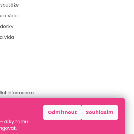
 soutěže
ura Vida
dorky
a Vida
ílat informace o
Odmítnout
Souhlasím
 – díky tomu
ami ochrany
ngovat,