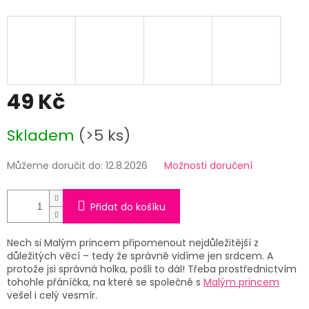
49 Kč
Měrná
Skladem
(>5 ks)
cena:
Můžeme doručit do:
12.8.2026
Možnosti doručení
Přidat do košíku
Nech si Malým princem připomenout nejdůležitější z
důležitých věcí – tedy že správně vidíme jen srdcem. A
protože jsi správná holka, pošli to dál! Třeba prostřednictvím
tohohle přáníčka, na které se společně s
Malým princem
vešel i celý vesmír.