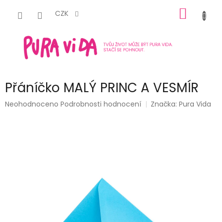
Přejít
NÁKUP
na
CZK
obsah
KOŠÍK
Přáníčko MALÝ PRINC A VESMÍR
Průměrné
Neohodnoceno
Podrobnosti hodnocení
Značka:
Pura Vida
hodnocení
produktu
je
0,0
z
5
hvězdiček.