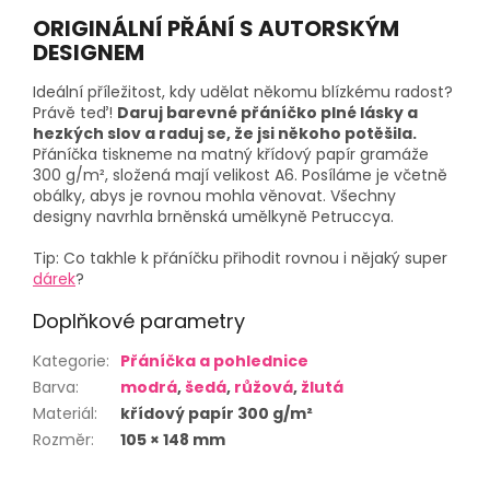
ORIGINÁLNÍ PŘÁNÍ S AUTORSKÝM
DESIGNEM
Ideální příležitost, kdy udělat někomu blízkému radost?
Právě teď!
Daruj barevné přáníčko plné lásky a
hezkých slov a raduj se, že jsi někoho potěšila.
Přáníčka tiskneme na matný křídový papír gramáže
300 g/m², složená mají velikost A6. Posíláme je včetně
obálky, abys je rovnou mohla věnovat. Všechny
designy navrhla brněnská umělkyně Petruccya.
Tip: Co takhle k přáníčku přihodit rovnou i nějaký super
dárek
?
Doplňkové parametry
Kategorie
:
Přáníčka a pohlednice
Barva
:
modrá
,
šedá
,
růžová
,
žlutá
Materiál
:
křídový papír 300 g/m²
Rozměr
:
105 × 148 mm