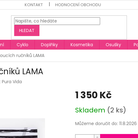
KONTAKT
HODNOCENÍ OBCHODU
HLEDAT
ní
Cyklo
Doplňky
Kosmetika
Osušky
P
oucích ručníků LAMA
čníků LAMA
:
Pura Vida
1 350 Kč
Měrná
Skladem
(2 ks)
cena:
Můžeme doručit do:
11.8.2026