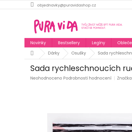
Přejít
objednavky@puravidashop.cz
na
obsah
Novinky
Bestsellery
Legíny
Obleče
Domů
Dárky
Osušky
Sada rychleschn
Sada rychleschnoucích ru
Průměrné
Neohodnoceno
Podrobnosti hodnocení
Značka
hodnocení
produktu
je
0,0
z
5
hvězdiček.