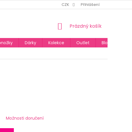
CZK
Přihlášení
NÁKUPNÍ
Prázdný košík
KOŠÍK
onožky
Dárky
Kolekce
Outlet
Blog
Možnosti doručení