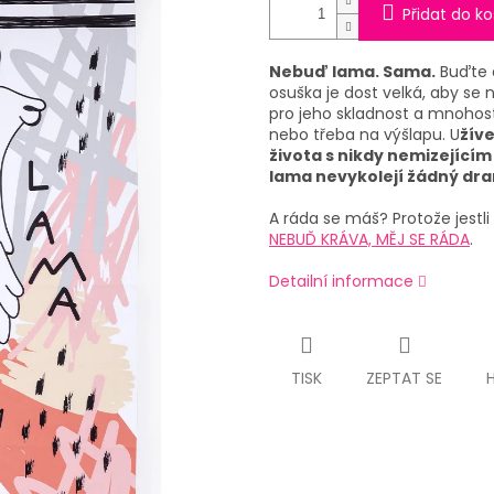
Přidat do ko
Nebuď lama. Sama.
Buďte d
osuška je dost velká, aby se 
pro jeho skladnost a mnohostr
nebo třeba na výšlapu. U
žív
života s nikdy nemizejíc
lama nevykolejí žádný dr
A ráda se máš? Protože jest
NEBUĎ KRÁVA, MĚJ SE RÁDA
.
Detailní informace
TISK
ZEPTAT SE