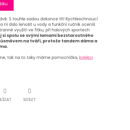
šíku
vě. S touhle sadou dokonce tři!
Rychleschnoucí
na ní dalo lenošit u vody a funkční ručník oceníš
anné využití ve fitku, při halových sportech
ej si spolu se svými lamami bezstarostného
ím úsměvem na tváři, protože tandem dáma a
ama.
li ne, tak na to taky máme pomocníčka,
kolekci
HLÍDAT
SDÍLET