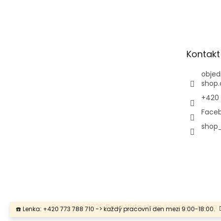
Kontakt
objed
shop.
+420 
Faceb
shop_
Copyright 2026
Pura Vida shop
. Všechna práva
☎️ Lenka: +420 773 788 710 -> každý pracovní den mezi 9:00-18:00.