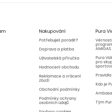
ram
Nakupování
Pura Vi
Potřebuješ poradit?
Věrnost
program
AMIGAS
Doprava a platba
Pura Vid
Uživatelská příručka
pro skup
sportov
Hodnocení obchodu
Pravidla
Reklamace a vrácení
zboží
Kdo je P
Obchodní podmínky
Ambasa
Podmínky ochrany
Tým Pur
osobních údajů
Soubory cookies