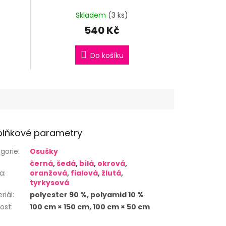
Skladem
(3 ks)
540 Kč
Do košíku
lňkové parametry
gorie
:
Osušky
černá
,
šedá
,
bílá
,
okrová
,
va
:
oranžová
,
fialová
,
žlutá
,
tyrkysová
riál
:
polyester 90 %, polyamid 10 %
kost
:
100 cm × 150 cm, 100 cm × 50 cm