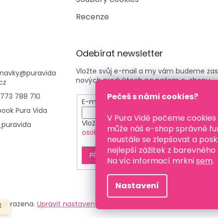
Recenze
Odebírat newsletter
Vložte svůj e-mail a my vám budeme zas
navky
@
puravida
nových produktech na našem e-shopu.
cz
Pečeš s námi cookies?
773 788 710
E-mail
ook Pura Vida
V Pura Vidě pečeme cookies
Vložením e-mailu souhlasíte s
podmínk
puravida
může náš e-shop správně fu
osobních údajů
neustále se zlepšovat a posk
nejlepší zážitek z barevného
PŘIHLÁSIT SE
Na víc informací mrkni
sem
.
Nastavení
 vyhrazena.
Upravit nastavení cookies