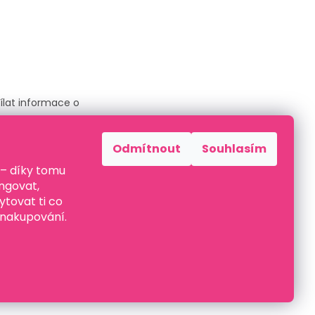
ílat informace o
Odmítnout
Souhlasím
 – díky tomu
ami ochrany
ngovat,
ytovat ti co
 nakupování.
Vytvořil Shoptet