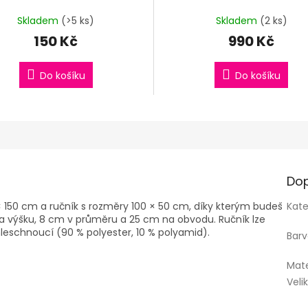
Skladem
(>5 ks)
Skladem
(2 ks)
150 Kč
990 Kč
Do košíku
Do košíku
Dop
 × 150 cm a ručník s rozměry 100 × 50 cm, díky kterým budeš
Kate
a výšku, 8 cm v průměru a 25 cm na obvodu. Ručník lze
hleschnoucí (90 % polyester, 10 % polyamid).
Bar
Mate
Veli