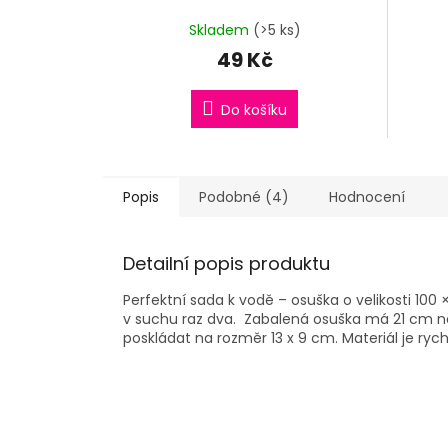
Skladem
(>5 ks)
49 Kč
Do košíku
Popis
Podobné (4)
Hodnocení
Detailní popis produktu
Perfektní sada k vodě – osuška o velikosti 100
v suchu raz dva. Zabalená osuška má 21 cm n
poskládat na rozměr 13 x 9 cm. Materiál je ryc