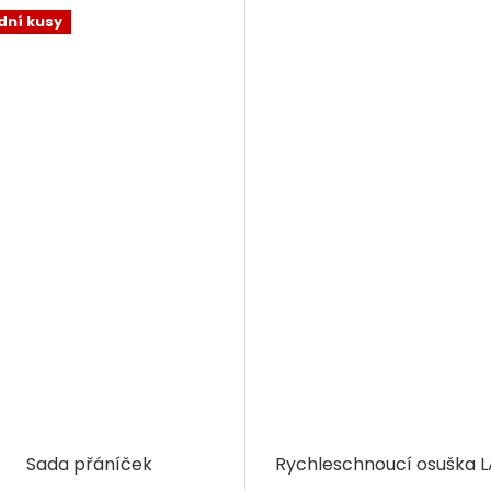
dní kusy
Sada přáníček
Rychleschnoucí osuška 